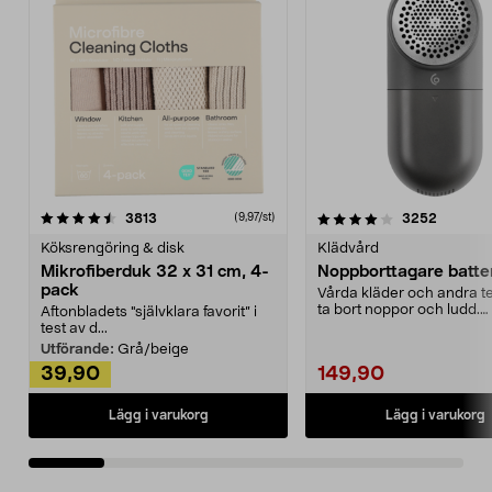
4.0av 5 stjärnor
recensioner
4.5av 5 stjärnor
recensio
3813
3252
(9,97/st)
Köksrengöring & disk
Klädvård
Mikrofiberduk 32 x 31 cm, 4-
Noppborttagare batter
pack
Vårda kläder och andra tex
ta bort noppor och ludd.
Aftonbladets "självklara favorit” i
Noppborttagaren fräs...
test av d...
Utförande:
Grå/beige
39,90
149,90
Lägg i varukorg
Lägg i varukorg