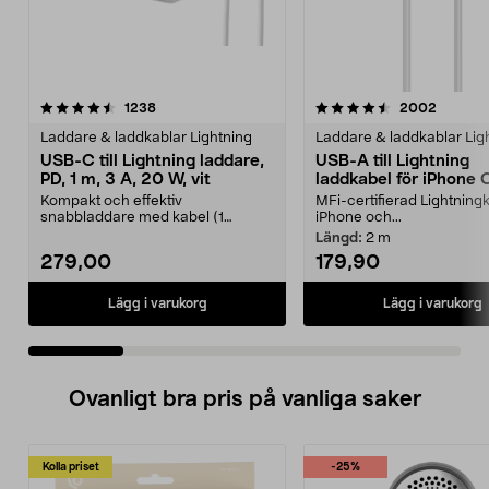
4.5 av 5 stjärnor
recensioner
4.0 av 5 stjärnor
recensi
1238
2002
Laddare & laddkablar Lightning
Laddare & laddkablar Lig
USB-C till Lightning laddare,
USB-A till Lightning
PD, 1 m, 3 A, 20 W, vit
laddkabel för iPhone 
Ohlson
Kompakt och effektiv
MFi-certifierad Lightningk
snabbladdare med kabel (1
iPhone och...
meter). Anslut Lightning-
Längd:
2 m
produkte...
279,00
179,90
Lägg i varukorg
Lägg i varukorg
Ovanligt bra pris på vanliga saker
Kolla priset
-25%