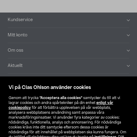
Sidfot
Kundservice
Mitt konto
Om oss
Aktuellt
Våra bolag
Vi på Clas Ohlson använder cookies
Hitta butik
Genom att trycka
”Acceptera alla cookies”
samtycker du till att vi
lagrar cookies och andra spårtekniker på din enhet
enligt vår
cookiepolicy
för att förbättra upplevelsen på vår webbplats,
SE
NO
FI
analysera webbplatsens användning samt anpassa våra
marknadsföringsinsatser. Vi använder fyra kategorier av cookies:
nödvändiga, funktionella, analys och annonsering. För nödvändiga
cookies krävs inte ditt samtycke eftersom dessa cookies är
nödvändiga för att innehållet på webbplatsen ska kunna fungera. Om