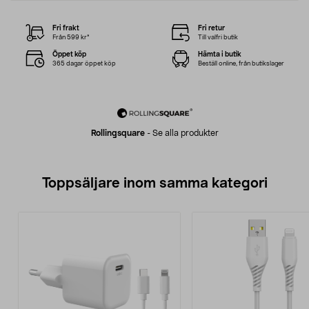
Fri frakt
Fri retur
Från 599 kr*
Till valfri butik
Öppet köp
Hämta i butik
365 dagar öppet köp
Beställ online, från butikslager
Rollingsquare
-
Se alla produkter
Toppsäljare inom samma kategori