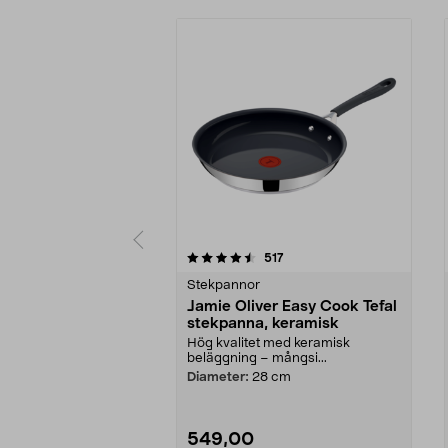
5 av 5 stjärnor
4.5 av 5 stjärnor
recensioner
517
Stekpannor
Jamie Oliver Easy Cook Tefal
stekpanna, keramisk
Hög kvalitet med keramisk
beläggning – mångsi...
Diameter:
28 cm
549,00