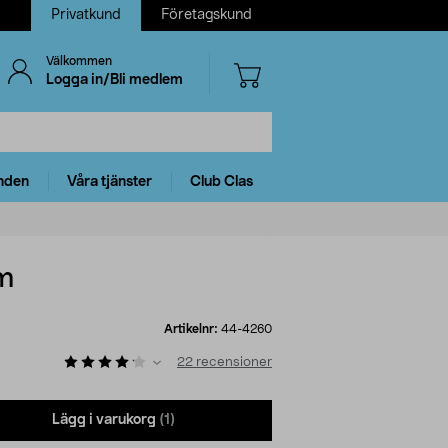
Privatkund
Företagskund
Välkommen
Logga in/Bli medlem
nden
Våra tjänster
Club Clas
cm
Artikelnr:
44-4260
22
recensioner
Lägg i varukorg
(1)