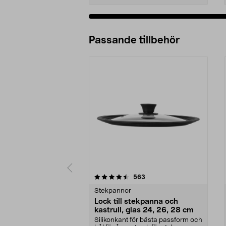
Passande tillbehör
5av 5 stjärnor
4.5av 5 stjärnor
recensioner
563
Stekpannor
Lock till stekpanna och
kastrull, glas 24, 26, 28 cm
Silikonkant för bästa passform och