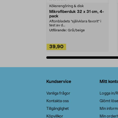
Köksrengöring & disk
Mikrofiberduk 32 x 31 cm, 4-
pack
Aftonbladets "självklara favorit” i
test av d...
Utförande:
Grå/beige
39,90
Lägg i varukorg
Sidfot
Kundservice
Mitt kont
Vanliga frågor
Logga in/R
Kontakta oss
Glömt lös
Tillgänglighet
Min inform
Köpvillkor
Min orderh