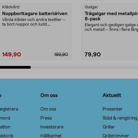
Klädvård
Galgar
Noppborttagare batteridriven
Trägalgar med metallpi
8-pack
Vårda kläder och andra textilier –
ta bort noppor och ludd.
Elegant och gedigen galge a
Noppborttagaren fräs...
och metall – finns i flera färg
Galge med sv...
149,90
79,90
199,90
Lägg i varukorg
Lägg i varukorg
o
Om oss
Aktuellt
egistrera
Om oss
Presenter
enord
Press
Städ & rengöring
ation
Investerare
Grillar
istorik
Hållbarhet
Grästrimmer