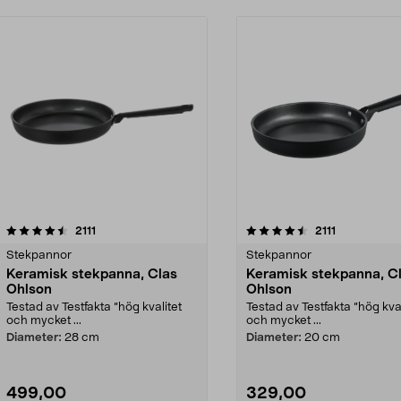
4.5 av 5 stjärnor
recensioner
4.5 av 5 stjärnor
recensioner
2111
2111
Stekpannor
Stekpannor
Keramisk stekpanna, Clas
Keramisk stekpanna, C
Ohlson
Ohlson
Testad av Testfakta ”hög kvalitet
Testad av Testfakta ”hög kval
och mycket ...
och mycket ...
Diameter:
28 cm
Diameter:
20 cm
499,00
329,00