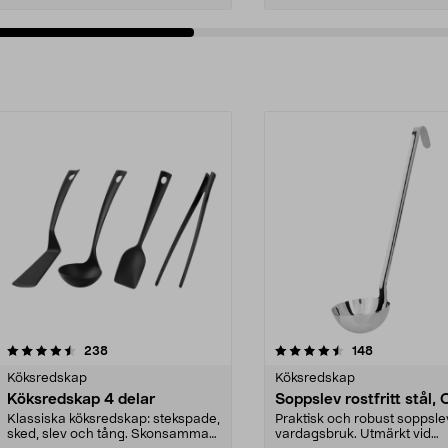
4.5av 5 stjärnor
recensioner
4.5av 5 stjärnor
recensioner
238
148
Köksredskap
Köksredskap
Köksredskap 4 delar
Soppslev rostfritt stål, 
Klassiska köksredskap: stekspade,
Praktisk och robust soppsle
sked, slev och tång. Skonsamma
vardagsbruk. Utmärkt vid