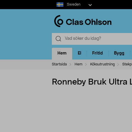
Select
Sweden
market
Hem
El
Fritid
Bygg
Startsida
Hem
Köksutrustning
Stekp
Ronneby Bruk Ultra L