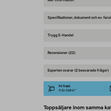
Mer information
Specifikationer, dokument och ev. faro
Trygg E-Handel
Recensioner
(22)
Experten svarar
(2 besvarade frågor)
Fri frakt
Från 599 kr*
Toppsäljare inom samma ka