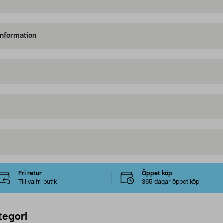
information
Fri retur
Öppet köp
Till valfri butik
365 dagar öppet köp
tegori