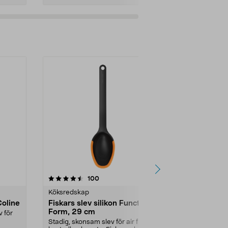
4.5av 5 stjärnor
recensioner
4.5
100
Köksredskap
Köksredskap
Coline
Fiskars slev silikon Functional
Fiskars ste
Form, 29 cm
Functional 
v för
Stadig, skonsam slev för air fryer,
Stadig, skons