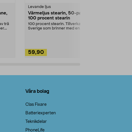
Levande ljus
Rengöringsm
nne,
Värmeljus stearin, 50-pack,
Bikarbonat
100 procent stearin
Ett allsidigt 
städning och 
v trä
100 procent stearin. Tillverkade i
ute. Städa med
er.
Sverige som brinner med en
vacker och sotfri ...
59,90
49,90
Lägg i varukorg
Lägg
Våra bolag
Clas Fixare
Batteriexperten
Teknikdelar
PhoneLife