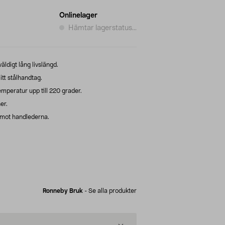
Onlinelager
Hämtar lagerstatus...
äldigt lång livslängd.
tt stålhandtag.
emperatur upp till 220 grader.
er.
 mot handlederna.
Ronneby Bruk
-
Se alla produkter