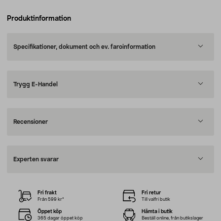
Produktinformation
Specifikationer, dokument och ev. faroinformation
Trygg E-Handel
Recensioner
Experten svarar
Fri frakt
Fri retur
Från 599 kr*
Till valfri butik
Öppet köp
Hämta i butik
365 dagar öppet köp
Beställ online, från butikslager