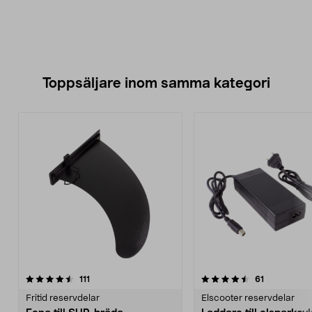
Toppsäljare inom samma kategori
4.5 av 5 stjärnor
recensioner
4.5 av 5 stjärnor
recensioner
111
61
Fritid reservdelar
Elscooter reservdelar