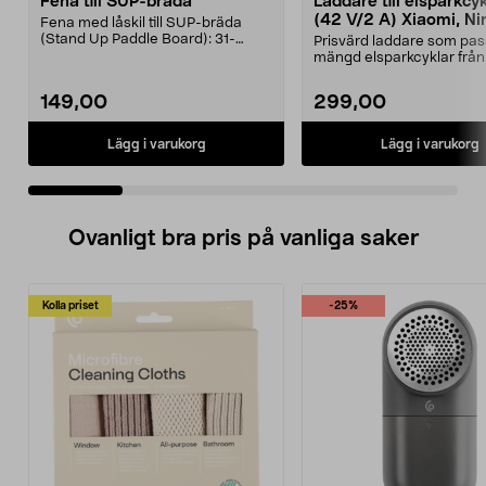
Fena till SUP-bräda
Laddare till elsparkcy
(42 V/2 A) Xiaomi, Ni
Fena med låskil till SUP-bräda
E-Way m.fl.
(Stand Up Paddle Board): 31-
Prisvärd laddare som pas
974331-2059, E11 Pass...
mängd elsparkcyklar från
Ninebot och E-Wa...
149,00
299,00
Lägg i varukorg
Lägg i varukorg
Ovanligt bra pris på vanliga saker
Kolla priset
-25%