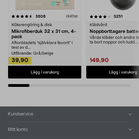
4.0av 5 stjärnor
recensioner
4.5av 5 stjärnor
recensio
3808
3251
(9,97/st)
Köksrengöring & disk
Klädvård
Mikrofiberduk 32 x 31 cm, 4-
Noppborttagare batter
pack
Vårda kläder och andra tex
ta bort noppor och ludd.
Aftonbladets "självklara favorit” i
Noppborttagaren fräs...
test av d...
Utförande:
Grå/beige
39,90
149,90
Lägg i varukorg
Lägg i varukorg
Sidfot
Kundservice
Mitt konto