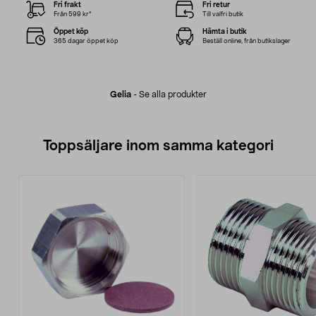
Fri frakt
Fri retur
Från 599 kr*
Till valfri butik
Öppet köp
Hämta i butik
365 dagar öppet köp
Beställ online, från butikslager
Gelia
-
Se alla produkter
Toppsäljare inom samma kategori