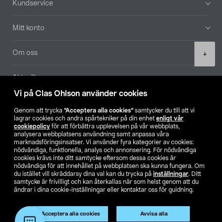
Kundservice
Mitt konto
Product
Om oss
+
quantity
Aktuellt
Vi på Clas Ohlson använder cookies
Våra bolag
Genom att trycka
”Acceptera alla cookies”
samtycker du till att vi
lagrar cookies och andra spårtekniker på din enhet
enligt vår
Hitta butik
cookiepolicy
för att förbättra upplevelsen på vår webbplats,
analysera webbplatsens användning samt anpassa våra
marknadsföringsinsatser. Vi använder fyra kategorier av cookies:
nödvändiga, funktionella, analys och annonsering. För nödvändiga
SE
NO
FI
cookies krävs inte ditt samtycke eftersom dessa cookies är
nödvändiga för att innehållet på webbplatsen ska kunna fungera. Om
du istället vill skräddarsy dina val kan du trycka på
inställningar
. Ditt
samtycke är frivilligt och kan återkallas när som helst genom att du
ändrar i dina cookie-inställningar eller kontaktar oss för guidning.
Acceptera alla cookies
Avvisa alla
Köpvillkor
Privacy statement
Klubbvillkor
För företag
Lägg i varukorg
(1)