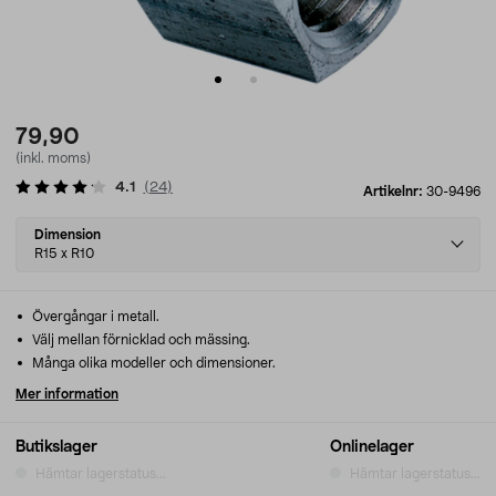
79,90
(inkl. moms)
4.1
(
24
)
Artikelnr:
30-9496
Select
Dimension
variant
R15 x R10
Övergångar i metall.
Välj mellan förnicklad och mässing.
Många olika modeller och dimensioner.
Mer information
Butikslager
Onlinelager
Hämtar lagerstatus...
Hämtar lagerstatus...