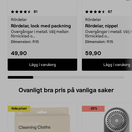
4.5 av 5 stjärnor
recensioner
4.5 av 5 stjärnor
recensioner
81
67
Rördelar
Rördelar
Rördelar, lock med packning
Rördelar, nippel
Övergångar i metall. Välj mellan
Övergångar i metall. Välj
förnicklad o...
förnicklad o...
Dimension:
R15
Dimension:
R15
49,90
59,90
Lägg i varukorg
Lägg i varukorg
Ovanligt bra pris på vanliga saker
Kolla priset
-25%