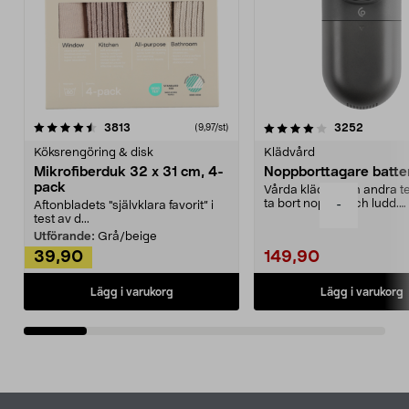
4.0av 5 stjärnor
recensioner
4.5av 5 stjärnor
recensio
3813
3252
(9,97/st)
Köksrengöring & disk
Klädvård
Mikrofiberduk 32 x 31 cm, 4-
Noppborttagare batter
pack
Vårda kläder och andra tex
ta bort noppor och ludd.
-
Aftonbladets "självklara favorit” i
Noppborttagaren fräs...
test av d...
Utförande:
Grå/beige
39,90
149,90
Lägg i varukorg
Lägg i varukorg
Sidfot