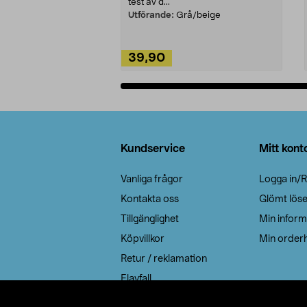
test av d...
Utförande:
Grå/beige
39,90
Lägg i varukorg
Sidfot
Kundservice
Mitt kont
Vanliga frågor
Logga in/R
Kontakta oss
Glömt lös
Tillgänglighet
Min inform
Köpvillkor
Min orderh
Retur / reklamation
Elavfall
Cookie policy