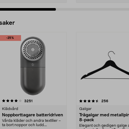
 saker
-25%
4.5av 5 stjärnor
recensioner
4.0av 5 stjärnor
recensioner
3251
256
Klädvård
Galgar
Noppborttagare batteridriven
Trägalgar med metallpi
8-pack
Vårda kläder och andra textilier –
ta bort noppor och ludd.
Elegant och gedigen galge a