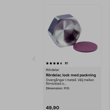
5 av 5 stjärnor
4.5 av 5 stjärnor
recensioner
81
Rördelar
Rördelar, lock med packning
Övergångar i metall. Välj mellan
förnicklad o...
Dimension:
R15
49,90