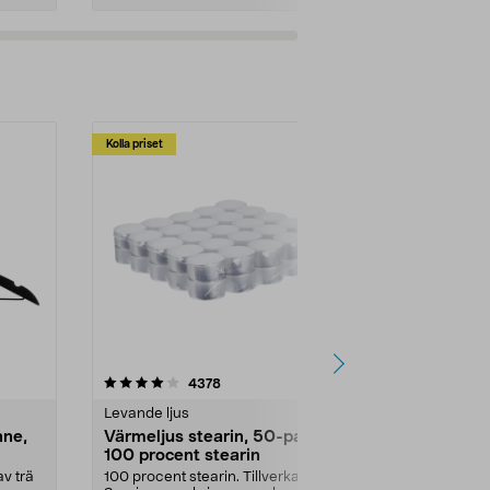
Kolla priset
Multibuy
4.5av 5 stjärnor
recensioner
4.5
4378
2
Levande ljus
Rengöringsm
nne,
Värmeljus stearin, 50-pack,
Bikarbonat
100 procent stearin
Ett allsidigt 
städning och 
v trä
100 procent stearin. Tillverkade i