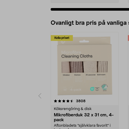
Ovanligt bra pris på vanliga
Kolla priset
5av 5 stjärnor
4.0av 5 stjärnor
recensioner
3808
Köksrengöring & disk
Mikrofiberduk 32 x 31 cm, 4-
pack
Aftonbladets "självklara favorit” i