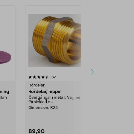
4.5 av 5 stjärnor
recensioner
4.5
67
1
Rördelar
Rördelar
ning
Rördelar, nippel
Rördelar, p
llan
Övergångar i metall. Välj mellan
Övergångar i m
förnicklad o...
förnicklat...
Dimension:
R25
Dimension:
R
89,90
39,90