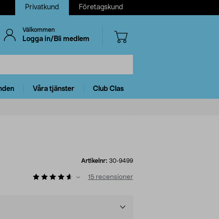
Privatkund
Företagskund
Välkommen
Logga in/Bli medlem
nden
Våra tjänster
Club Clas
Artikelnr:
30-9499
15
recensioner