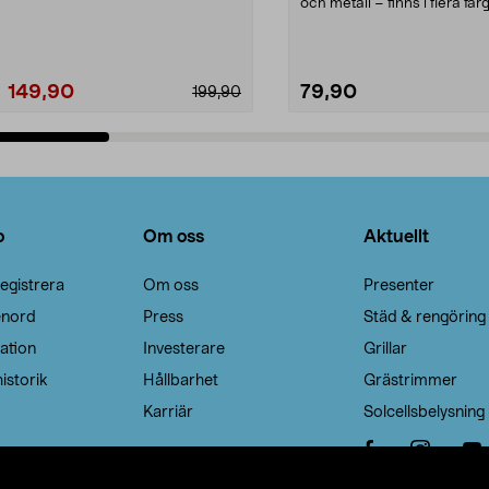
Noppborttagaren fräs...
och metall – finns i flera färg
Galge med sv...
149,90
79,90
199,90
Lägg i varukorg
Lägg i varukorg
o
Om oss
Aktuellt
egistrera
Om oss
Presenter
enord
Press
Städ & rengöring
ation
Investerare
Grillar
istorik
Hållbarhet
Grästrimmer
Karriär
Solcellsbelysning