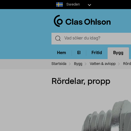
Select
Sweden
market
Hem
El
Fritid
Bygg
Startsida
Bygg
Vatten & avlopp
Rörd
Rördelar, propp