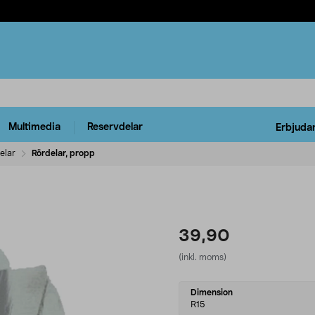
Multimedia
Reservdelar
Erbjuda
elar
Rördelar, propp
39,90
(inkl. moms)
Select
Dimension
variant
R15