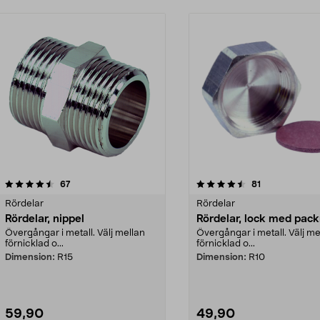
4.5 av 5 stjärnor
recensioner
4.5 av 5 stjärnor
recensioner
67
81
Rördelar
Rördelar
Rördelar, nippel
Rördelar, lock med pack
Övergångar i metall. Välj mellan
Övergångar i metall. Välj me
förnicklad o...
förnicklad o...
Dimension:
R15
Dimension:
R10
59,90
49,90