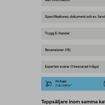
Mer information
Specifikationer, dokument och ev. faro
Trygg E-Handel
Recensioner
(15)
Experten svarar
(1 besvarad fråga)
Fri frakt
Från 599 kr*
Toppsäljare inom samma ka