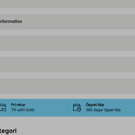
information
Fri retur
Öppet köp
Till valfri butik
365 dagar öppet köp
tegori