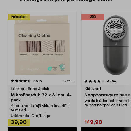
Kolla priset
-25%
4.0av 5 stjärnor
recensioner
4.5av 5 stjärnor
recensio
3816
3254
(9,97/st)
Köksrengöring & disk
Klädvård
Mikrofiberduk 32 x 31 cm, 4-
Noppborttagare batter
pack
Vårda kläder och andra tex
ta bort noppor och ludd.
Aftonbladets "självklara favorit” i
Noppborttagaren fräs...
test av d...
Utförande:
Grå/beige
39,90
149,90