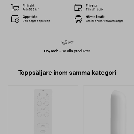
Fri frakt
Fri retur
Från 599 kr*
Till valfri butik
Öppet köp
Hämta i butik
365 dagar öppet köp
Beställ online, från butikslager
Co/tech
-
Se alla produkter
Toppsäljare inom samma kategori