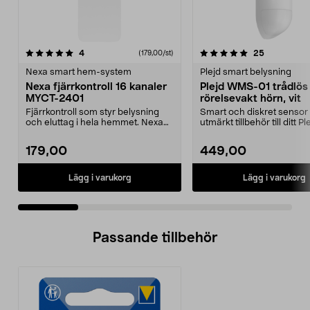
5.0 av 5 stjärnor
recensioner
4.0 av 5 stjärnor
recensione
4
25
(179,00/st)
Nexa smart hem-system
Plejd smart belysning
Nexa fjärrkontroll 16 kanaler
Plejd WMS-01 trådlös
MYCT-2401
rörelsevakt hörn, vit
Fjärrkontroll som styr belysning
Smart och diskret sensor
och eluttag i hela hemmet. Nexa
utmärkt tillbehör till ditt Pl
MYCT-2401 fjärr...
system. Plejd WMS-0...
179,00
449,00
Lägg i varukorg
Lägg i varukorg
Passande tillbehör