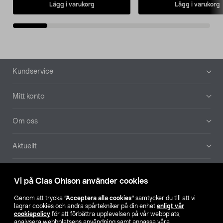
Lägg i varukorg
Lägg i varukorg
Sidfot
Kundservice
Mitt konto
Om oss
Aktuellt
Våra bolag
Vi på Clas Ohlson använder cookies
Hitta butik
Genom att trycka
”Acceptera alla cookies”
samtycker du till att vi
lagrar cookies och andra spårtekniker på din enhet
enligt vår
cookiepolicy
för att förbättra upplevelsen på vår webbplats,
SE
NO
FI
analysera webbplatsens användning samt anpassa våra