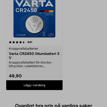
recensioner
441
Knappcellsbatterier
Varta CR2450 litiumbatteri 3
V
Knappcellsbatteri för klockor,
bilnycklar, cykeldatorer,
dekorationsfigurer. 3 V...
49,90
Lägg i varukorg
Ovanligt bra pris på vanliga saker