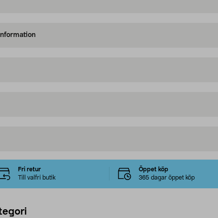
information
Fri retur
Öppet köp
Till valfri butik
365 dagar öppet köp
tegori