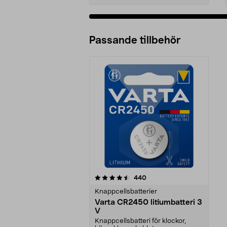
Passande tillbehör
5av 5 stjärnor
recensioner
440
Knappcellsbatterier
Varta CR2450 litiumbatteri 3
V
Knappcellsbatteri för klockor,