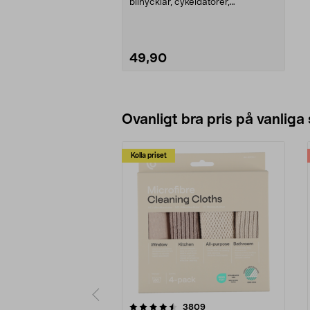
bilnycklar, cykeldatorer,
dekorationsfigurer. 3 V...
49,90
Lägg i varukorg
Ovanligt bra pris på vanliga
Kolla priset
5av 5 stjärnor
4.0av 5 stjärnor
recensioner
3809