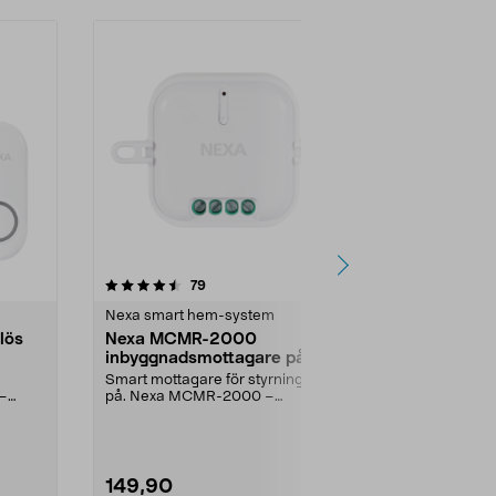
4.5 av 5 stjärnor
recensioner
4.5
79
7
Nexa smart hem-system
Nexa smart 
lös
Nexa MCMR-2000
Trådlös vä
inbyggnadsmottagare på/av
Nexa MWST
Smart mottagare för styrning av /
MWST-1809 - 
 –
på. Nexa MCMR-2000 –
väggsändare 
kompatibel med System Nex...
dimmerfunktio
...
149,90
149,90