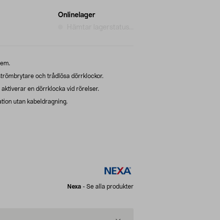
Onlinelager
Hämtar lagerstatus...
hem.
römbrytare och trådlösa dörrklockor.
aktiverar en dörrklocka vid rörelser.
lation utan kabeldragning.
Nexa
-
Se alla produkter