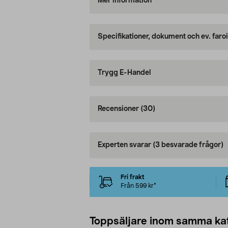
Mer information
Specifikationer, dokument och ev. faro
Trygg E-Handel
Recensioner
(30)
Experten svarar
(3 besvarade frågor)
Fri frakt
Från 599 kr*
Toppsäljare inom samma ka