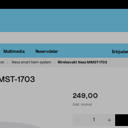
Multimedia
Reservdelar
Erbjuda
ion
Nexa smart hem-system
Rörelsevakt Nexa MIMST-1703
IMST-1703
249,00
(inkl. moms)
Product
quantity