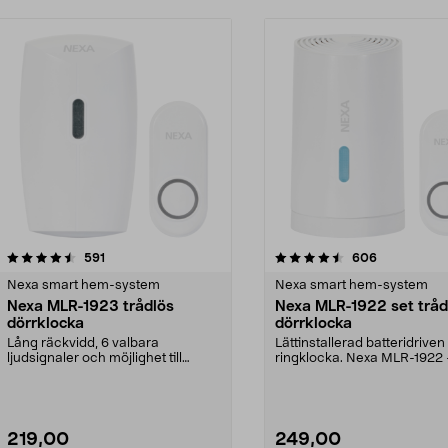
4.5 av 5 stjärnor
recensioner
4.5 av 5 stjärnor
recensioner
591
606
Nexa smart hem-system
Nexa smart hem-system
Nexa MLR-1923 trådlös
Nexa MLR-1922 set tråd
dörrklocka
dörrklocka
Lång räckvidd, 6 valbara
Lättinstallerad batteridriven
ljudsignaler och möjlighet till
ringklocka. Nexa MLR-1922
ljusindikering. Nexa ML...
trådlös ringklocka som...
219,00
249,00