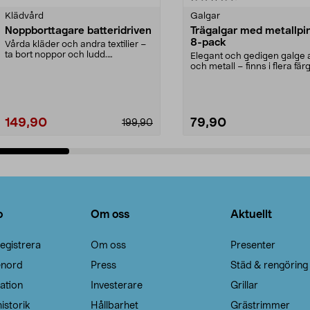
Klädvård
Galgar
Noppborttagare batteridriven
Trägalgar med metallpi
8-pack
Vårda kläder och andra textilier –
ta bort noppor och ludd.
Elegant och gedigen galge a
Noppborttagaren fräs...
och metall – finns i flera färg
Galge med sv...
149,90
79,90
199,90
Lägg i varukorg
Lägg i varukorg
o
Om oss
Aktuellt
egistrera
Om oss
Presenter
enord
Press
Städ & rengöring
ation
Investerare
Grillar
istorik
Hållbarhet
Grästrimmer