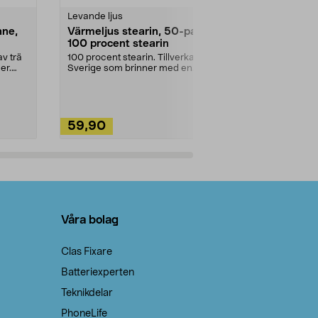
Levande ljus
Rengöringsm
nne,
Värmeljus stearin, 50-pack,
Bikarbonat
100 procent stearin
Ett allsidigt 
städning och 
v trä
100 procent stearin. Tillverkade i
ute. Städa med
er.
Sverige som brinner med en
vacker och sotfri ...
59,90
49,90
Lägg i varukorg
Lägg
Våra bolag
Clas Fixare
Batteriexperten
Teknikdelar
PhoneLife