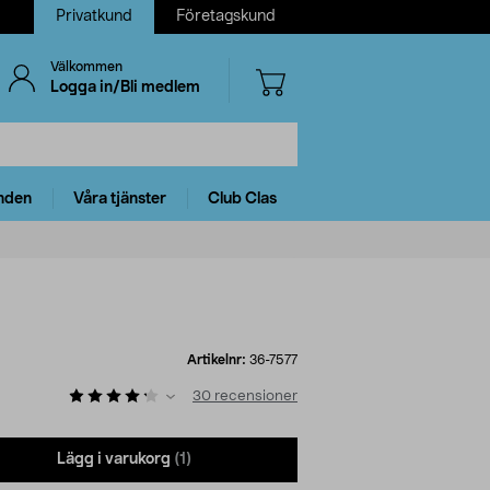
Privatkund
Företagskund
Välkommen
Logga in/Bli medlem
nden
Våra tjänster
Club Clas
Artikelnr:
36-7577
30
recensioner
Lägg i varukorg
(1)