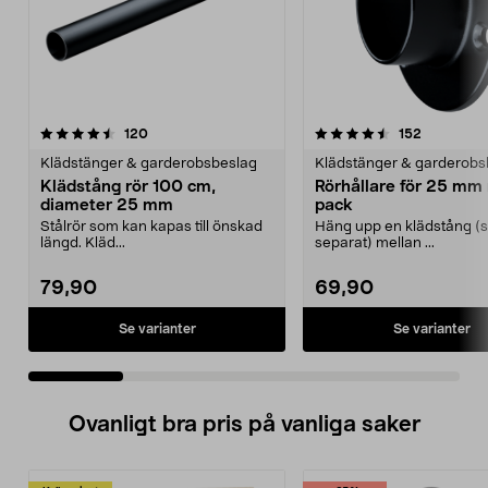
4.5 av 5 stjärnor
recensioner
4.5 av 5 stjärnor
recensione
120
152
Klädstänger & garderobsbeslag
Klädstänger & garderobs
Klädstång rör 100 cm,
Rörhållare för 25 mm r
diameter 25 mm
pack
Stålrör som kan kapas till önskad
Häng upp en klädstång (s
längd. Kläd...
separat) mellan ...
79,90
69,90
Se varianter
Se varianter
Ovanligt bra pris på vanliga saker