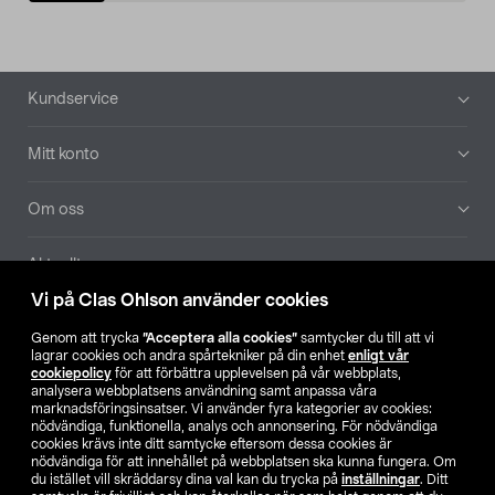
Sidfot
Kundservice
Mitt konto
Om oss
Aktuellt
Vi på Clas Ohlson använder cookies
Våra bolag
Genom att trycka
”Acceptera alla cookies”
samtycker du till att vi
lagrar cookies och andra spårtekniker på din enhet
enligt vår
Hitta butik
cookiepolicy
för att förbättra upplevelsen på vår webbplats,
analysera webbplatsens användning samt anpassa våra
marknadsföringsinsatser. Vi använder fyra kategorier av cookies:
nödvändiga, funktionella, analys och annonsering. För nödvändiga
SE
NO
FI
cookies krävs inte ditt samtycke eftersom dessa cookies är
nödvändiga för att innehållet på webbplatsen ska kunna fungera. Om
du istället vill skräddarsy dina val kan du trycka på
inställningar
. Ditt