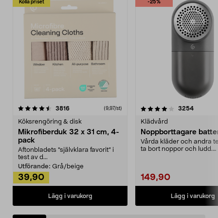
Kolla priset
-25%
4.0av 5 stjärnor
recensioner
4.5av 5 stjärnor
recensio
3816
3254
(9,97/st)
Köksrengöring & disk
Klädvård
Mikrofiberduk 32 x 31 cm, 4-
Noppborttagare batter
pack
Vårda kläder och andra tex
ta bort noppor och ludd.
Aftonbladets "självklara favorit” i
Noppborttagaren fräs...
test av d...
Utförande:
Grå/beige
39,90
149,90
Lägg i varukorg
Lägg i varukorg