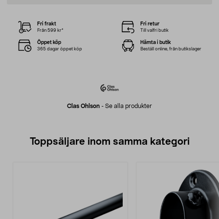
Fri frakt
Fri retur
Från 599 kr*
Till valfri butik
Öppet köp
Hämta i butik
365 dagar öppet köp
Beställ online, från butikslager
Clas Ohlson
-
Se alla produkter
Toppsäljare inom samma kategori