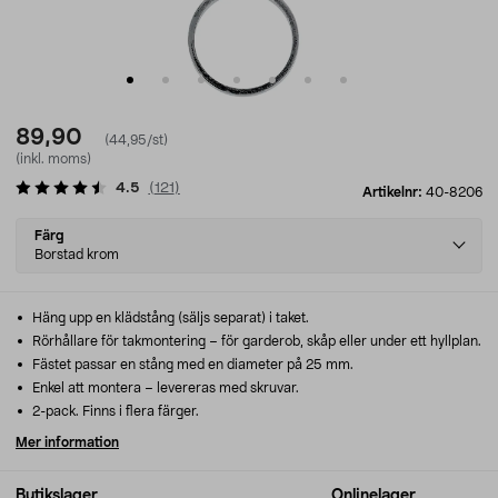
89,90
(44,95/st)
(inkl. moms)
4.5
(
121
)
Artikelnr:
40-8206
Select
Färg
variant
Borstad krom
Häng upp en klädstång (säljs separat) i taket.
Rörhållare för takmontering – för garderob, skåp eller under ett hyllplan.
Fästet passar en stång med en diameter på 25 mm.
Enkel att montera – levereras med skruvar.
2-pack. Finns i flera färger.
Mer information
Butikslager
Onlinelager