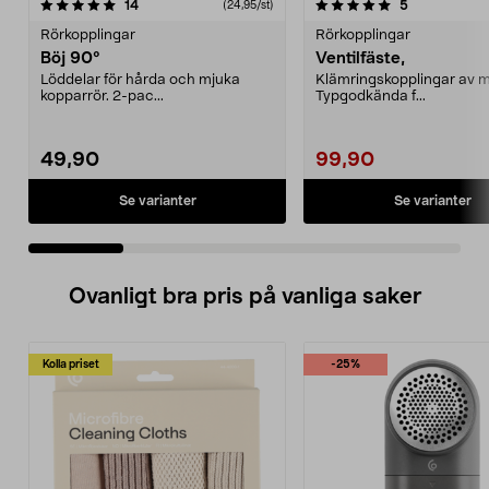
5.0 av 5 stjärnor
recensioner
5.0 av 5 stjärnor
recensioner
14
5
(24,95/st)
Rörkopplingar
Rörkopplingar
Böj 90°
Ventilfäste,
Löddelar för hårda och mjuka
Klämringskopplingar av m
kopparrör. 2-pac...
Typgodkända f...
49,90
99,90
Se varianter
Se varianter
Ovanligt bra pris på vanliga saker
Kolla priset
-25%