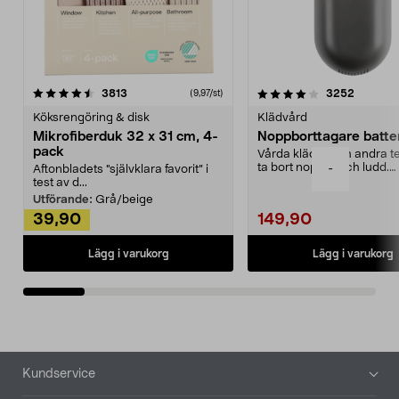
4.0av 5 stjärnor
recensioner
4.5av 5 stjärnor
recensio
3813
3252
(9,97/st)
Köksrengöring & disk
Klädvård
Mikrofiberduk 32 x 31 cm, 4-
Noppborttagare batter
pack
Vårda kläder och andra tex
ta bort noppor och ludd.
-
Aftonbladets "självklara favorit” i
Noppborttagaren fräs...
test av d...
Utförande:
Grå/beige
39,90
149,90
Lägg i varukorg
Lägg i varukorg
Sidfot
Kundservice