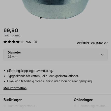
69,90
(inkl. moms)
4.0
(
1
)
Artikelnr:
25-1052-22
Select
Diameter
variant
22 mm
Klämringskopplingar av mässing.
Typgodkända för vatten-, olje- och gasinstallationer.
Enkel och tillförlitlig röranslutning utan lödning eller gängning.
Mer information
Butikslager
Onlinelager
Hämtar lagerstatus...
Hämtar lagerstatus...