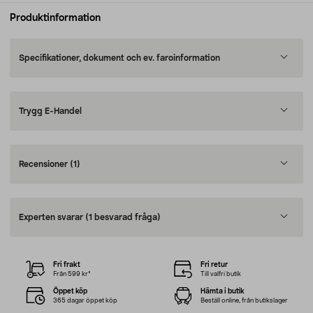
Produktinformation
Specifikationer, dokument och ev. faroinformation
Trygg E-Handel
Recensioner
(1)
Experten svarar
(1 besvarad fråga)
Fri frakt
Fri retur
Från 599 kr*
Till valfri butik
Öppet köp
Hämta i butik
365 dagar öppet köp
Beställ online, från butikslager