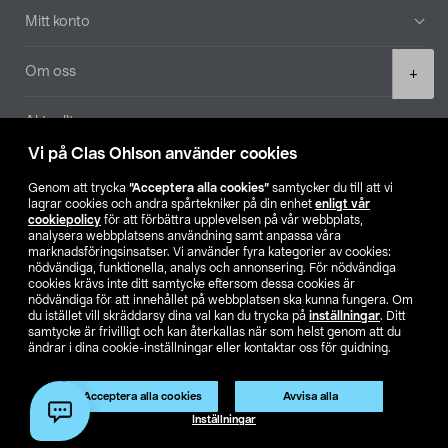
Mitt konto
Product
Om oss
+
quantity
Aktuellt
Vi på Clas Ohlson använder cookies
Våra bolag
Genom att trycka
”Acceptera alla cookies”
samtycker du till att vi
lagrar cookies och andra spårtekniker på din enhet
enligt vår
Hitta butik
cookiepolicy
för att förbättra upplevelsen på vår webbplats,
analysera webbplatsens användning samt anpassa våra
marknadsföringsinsatser. Vi använder fyra kategorier av cookies:
nödvändiga, funktionella, analys och annonsering. För nödvändiga
SE
NO
FI
cookies krävs inte ditt samtycke eftersom dessa cookies är
nödvändiga för att innehållet på webbplatsen ska kunna fungera. Om
du istället vill skräddarsy dina val kan du trycka på
inställningar
. Ditt
samtycke är frivilligt och kan återkallas när som helst genom att du
ändrar i dina cookie-inställningar eller kontaktar oss för guidning.
Acceptera alla cookies
Avvisa alla
Köpvillkor
Privacy statement
Klubbvillkor
För företag
Lägg i varukorg
(1)
Inställningar
Ändra till priser exklusive moms