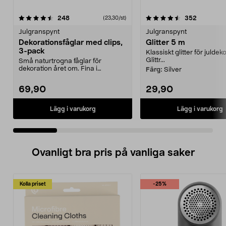
4.5 av 5 stjärnor
recensioner
4.5 av 5 stjärnor
recension
248
352
(23,30/st)
Julgranspynt
Julgranspynt
Dekorationsfåglar med clips,
Glitter 5 m
3-pack
Klassiskt glitter för juldek
Glittr...
Små naturtrogna fåglar för
dekoration året om. Fina i
Färg:
Silver
julgranen, på en kvist och...
69,90
29,90
Lägg i varukorg
Lägg i varukorg
Ovanligt bra pris på vanliga saker
Kolla priset
-25%