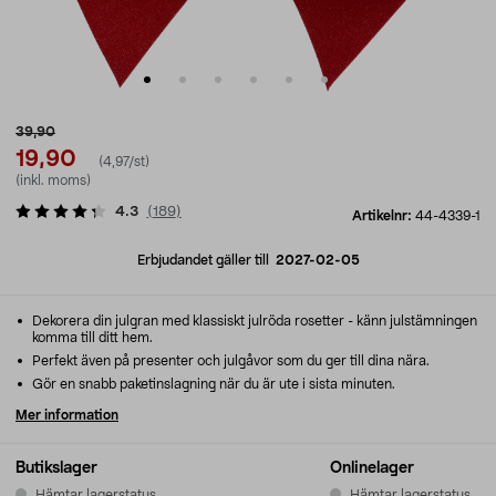
39,90
19,90
(4,97/st)
(inkl. moms)
4.3
(
189
)
Artikelnr:
44-4339-1
Erbjudandet gäller till
2027-02-05
Dekorera din julgran med klassiskt julröda rosetter - känn julstämningen
komma till ditt hem.
Perfekt även på presenter och julgåvor som du ger till dina nära.
Gör en snabb paketinslagning när du är ute i sista minuten.
Mer information
Butikslager
Onlinelager
Hämtar lagerstatus...
Hämtar lagerstatus...