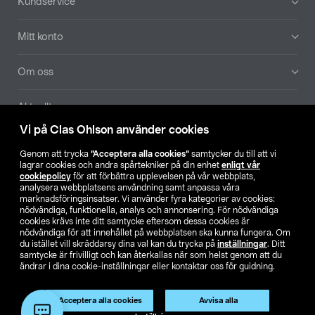
Kundservice
Mitt konto
Om oss
Aktuellt
Vi på Clas Ohlson använder cookies
Våra bolag
Genom att trycka
”Acceptera alla cookies”
samtycker du till att vi
lagrar cookies och andra spårtekniker på din enhet
enligt vår
Hitta butik
cookiepolicy
för att förbättra upplevelsen på vår webbplats,
analysera webbplatsens användning samt anpassa våra
marknadsföringsinsatser. Vi använder fyra kategorier av cookies:
nödvändiga, funktionella, analys och annonsering. För nödvändiga
SE
NO
FI
cookies krävs inte ditt samtycke eftersom dessa cookies är
nödvändiga för att innehållet på webbplatsen ska kunna fungera. Om
du istället vill skräddarsy dina val kan du trycka på
inställningar
. Ditt
samtycke är frivilligt och kan återkallas när som helst genom att du
ändrar i dina cookie-inställningar eller kontaktar oss för guidning.
Acceptera alla cookies
Avvisa alla
Köpvillkor
Privacy statement
Klubbvillkor
För företag