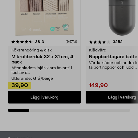
4.0av 5 stjärnor
recensioner
4.5av 5 stjärnor
recensio
3813
3252
(9,97/st)
Köksrengöring & disk
Klädvård
Mikrofiberduk 32 x 31 cm, 4-
Noppborttagare batter
pack
Vårda kläder och andra tex
ta bort noppor och ludd.
Aftonbladets "självklara favorit” i
Noppborttagaren fräs...
test av d...
Utförande:
Grå/beige
39,90
149,90
Lägg i varukorg
Lägg i varukorg
Sidfot