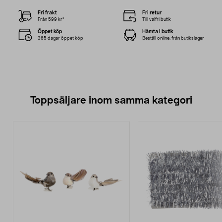
Fri frakt
Fri retur
Från 599 kr*
Till valfri butik
Öppet köp
Hämta i butik
365 dagar öppet köp
Beställ online, från butikslager
Toppsäljare inom samma kategori