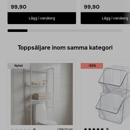
99,90
99,90
Lägg i varukorg
Lägg i varukorg
Toppsäljare inom samma kategori
Nyhet
-50%
5.0 av 5 stjärnor
4.5 av 5 stjärnor
recensioner
9
recensioner
0
(399,00/st)