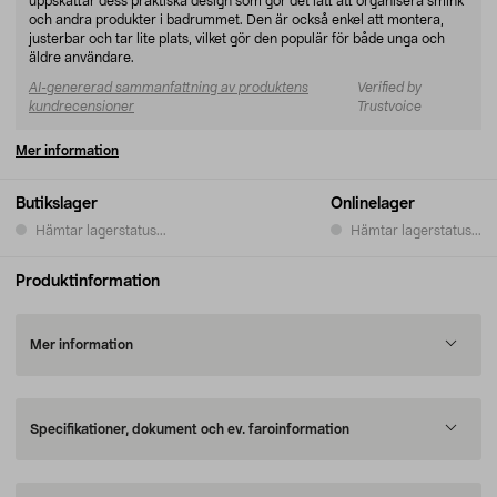
uppskattar dess praktiska design som gör det lätt att organisera smink
och andra produkter i badrummet. Den är också enkel att montera,
justerbar och tar lite plats, vilket gör den populär för både unga och
äldre användare.
AI-genererad sammanfattning av produktens
Verified by
kundrecensioner
Trustvoice
Mer information
Butikslager
Onlinelager
Hämtar lagerstatus...
Hämtar lagerstatus...
Produktinformation
Mer information
Specifikationer, dokument och ev. faroinformation