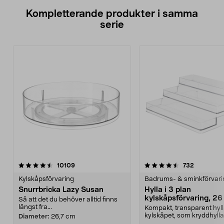
Kompletterande produkter i samma
serie
4.5av 5 stjärnor
recensioner
4.5av 5 stjärnor
recension
10109
732
Kylskåpsförvaring
Badrums- & sminkförvari
Snurrbricka Lazy Susan
Hylla i 3 plan
kylskåpsförvaring, 26 
Så att det du behöver alltid finns
9 cm
längst fra...
Kompakt, transparent hyll
kylskåpet, som kryddhylla 
Diameter:
26,7 cm
sminkställ. Hylla...