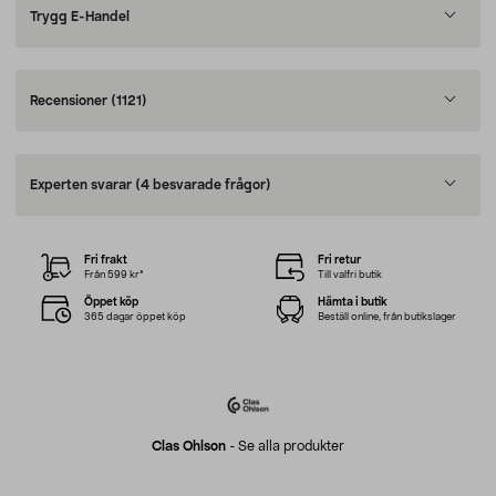
Trygg E-Handel
Recensioner
(1121)
Experten svarar
(4 besvarade frågor)
Fri frakt
Fri retur
Från 599 kr*
Till valfri butik
Öppet köp
Hämta i butik
365 dagar öppet köp
Beställ online, från butikslager
Clas Ohlson
-
Se alla produkter