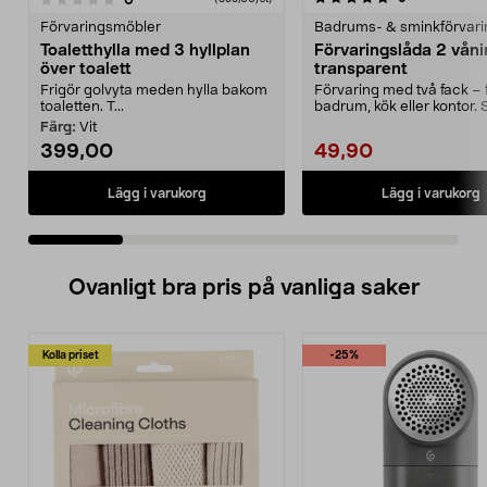
Förvaringsmöbler
Badrums- & sminkförvari
Toaletthylla med 3 hyllplan
Förvaringslåda 2 våni
över toalett
transparent
Frigör golvyta meden hylla bakom
Förvaring med två fack – 
toaletten. T...
badrum, kök eller kontor. S
förvaringslåda i ...
Färg:
Vit
399,00
49,90
Lägg i varukorg
Lägg i varukorg
Ovanligt bra pris på vanliga saker
Kolla priset
-25%