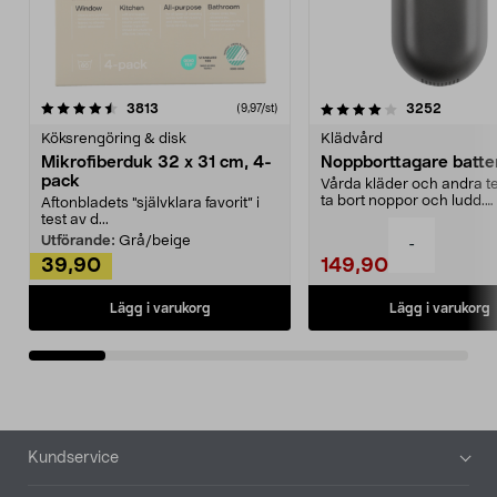
4.0av 5 stjärnor
recensioner
4.5av 5 stjärnor
recensio
3813
3252
(9,97/st)
Köksrengöring & disk
Klädvård
Mikrofiberduk 32 x 31 cm, 4-
Noppborttagare batter
pack
Vårda kläder och andra tex
ta bort noppor och ludd.
Aftonbladets "självklara favorit” i
Noppborttagaren fräs...
test av d...
Utförande:
Grå/beige
-
39,90
149,90
Lägg i varukorg
Lägg i varukorg
Sidfot
Kundservice