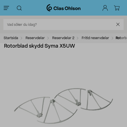
Startsida
Reservdelar
Reservdelar 2
Fritid reservdelar
Rotor
Rotorblad skydd Syma X5UW