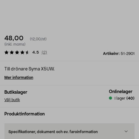
48,00
(12,00/st)
(inkl. moms)
4.5
(
2
)
Artikelnr:
51-2901
Till drönare Syma X5UW.
Mer information
Onlinelager
Butikslager
I lager
(40)
Välj butik
Produktinformation
Specifikationer, dokument och ev. faroinformation