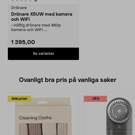
0
Drönare
Drönare X5UW med kamera
och WiFi
• Häftig drönare med 480p
kamera och WiFi.
• Din mobil kan användas som
fjärrkontroll.
1 395,00
• Se i realtid på skärmen, exakt det
som drönaren ser.
• Programmera drönarens färdväg
Se varianter
på skärmen.
• Knapp för automatisk start och
landning.
Ovanligt bra pris på vanliga saker
Kolla priset
-25%