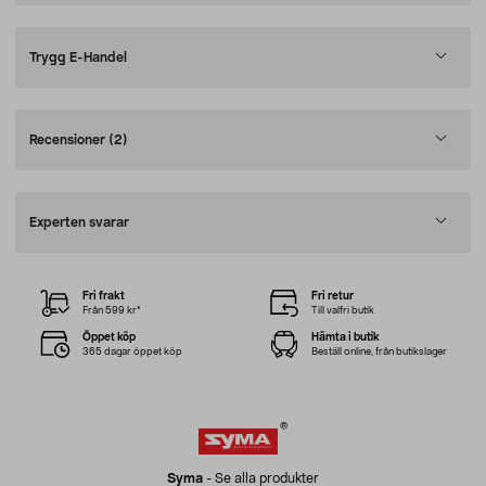
Trygg E-Handel
Recensioner
(2)
Experten svarar
Fri frakt
Fri retur
Från 599 kr*
Till valfri butik
Öppet köp
Hämta i butik
365 dagar öppet köp
Beställ online, från butikslager
Syma
-
Se alla produkter