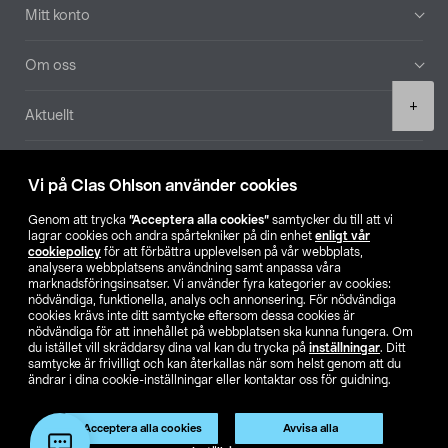
Mitt konto
Om oss
Product
+
Aktuellt
quantity
Våra bolag
Vi på Clas Ohlson använder cookies
Hitta butik
Genom att trycka
”Acceptera alla cookies”
samtycker du till att vi
lagrar cookies och andra spårtekniker på din enhet
enligt vår
cookiepolicy
för att förbättra upplevelsen på vår webbplats,
SE
NO
FI
analysera webbplatsens användning samt anpassa våra
marknadsföringsinsatser. Vi använder fyra kategorier av cookies:
nödvändiga, funktionella, analys och annonsering. För nödvändiga
cookies krävs inte ditt samtycke eftersom dessa cookies är
nödvändiga för att innehållet på webbplatsen ska kunna fungera. Om
du istället vill skräddarsy dina val kan du trycka på
inställningar
. Ditt
samtycke är frivilligt och kan återkallas när som helst genom att du
ändrar i dina cookie-inställningar eller kontaktar oss för guidning.
Köpvillkor
Privacy statement
Klubbvillkor
För företag
Ändra till priser exklusive moms
Acceptera alla cookies
Avvisa alla
Lägg i varukorg
(1)