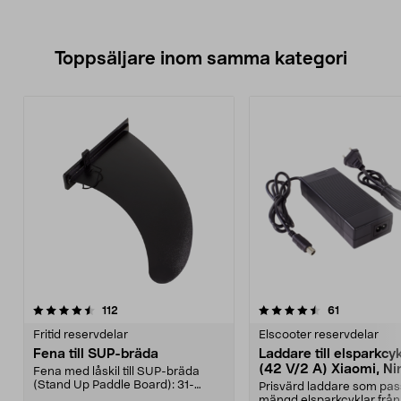
Toppsäljare inom samma kategori
4.5 av 5 stjärnor
recensioner
4.5 av 5 stjärnor
recensioner
112
61
Fritid reservdelar
Elscooter reservdelar
Fena till SUP-bräda
Laddare till elsparkcy
(42 V/2 A) Xiaomi, Ni
Fena med låskil till SUP-bräda
E-Way m.fl.
(Stand Up Paddle Board): 31-
Prisvärd laddare som pas
974331-2059, E11 Pass...
mängd elsparkcyklar från