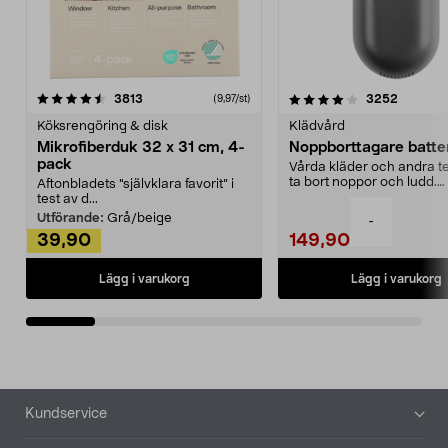
4.0av 5 stjärnor
recensioner
4.5av 5 stjärnor
recensio
3813
3252
(9,97/st)
Köksrengöring & disk
Klädvård
Mikrofiberduk 32 x 31 cm, 4-
Noppborttagare batter
pack
Vårda kläder och andra tex
ta bort noppor och ludd.
Aftonbladets "självklara favorit” i
Noppborttagaren fräs...
test av d...
Utförande:
Grå/beige
-
39,90
149,90
Lägg i varukorg
Lägg i varukorg
Sidfot
Kundservice