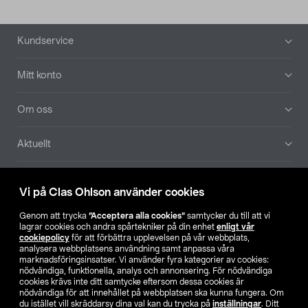
Sidfot
Kundservice
Mitt konto
Om oss
Aktuellt
Våra bolag
Vi på Clas Ohlson använder cookies
Hitta butik
Genom att trycka
”Acceptera alla cookies”
samtycker du till att vi
lagrar cookies och andra spårtekniker på din enhet
enligt vår
cookiepolicy
för att förbättra upplevelsen på vår webbplats,
SE
NO
FI
analysera webbplatsens användning samt anpassa våra
marknadsföringsinsatser. Vi använder fyra kategorier av cookies:
nödvändiga, funktionella, analys och annonsering. För nödvändiga
cookies krävs inte ditt samtycke eftersom dessa cookies är
nödvändiga för att innehållet på webbplatsen ska kunna fungera. Om
du istället vill skräddarsy dina val kan du trycka på
inställningar
. Ditt