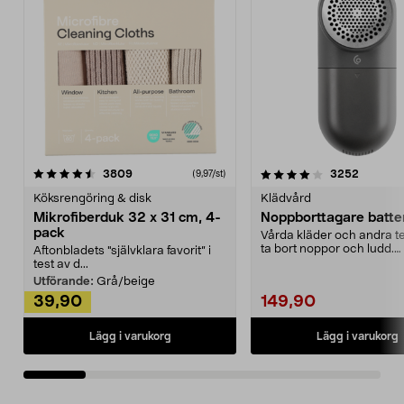
4.0av 5 stjärnor
recensioner
4.5av 5 stjärnor
recensio
3809
3252
(9,97/st)
Köksrengöring & disk
Klädvård
Mikrofiberduk 32 x 31 cm, 4-
Noppborttagare batter
pack
Vårda kläder och andra tex
ta bort noppor och ludd.
Aftonbladets "självklara favorit” i
Noppborttagaren fräs...
test av d...
Utförande:
Grå/beige
39,90
149,90
Lägg i varukorg
Lägg i varukorg