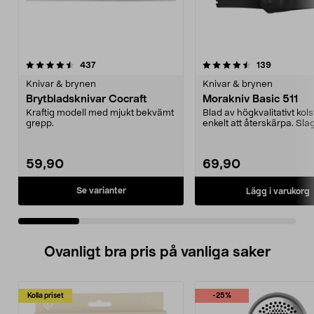
4.5 av 5 stjärnor
recensioner
4.5 av 5 stjärnor
recensione
437
139
Knivar & brynen
Knivar & brynen
Brytbladsknivar Cocraft
Morakniv Basic 511
Kraftig modell med mjukt bekvämt
Blad av högkvalitativt kolst
grepp.
enkelt att återskärpa. Slag
skaft. Bekvämt...
59,90
69,90
Se varianter
Lägg i varukorg
Ovanligt bra pris på vanliga saker
Kolla priset
-25%