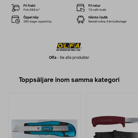
Fri frakt
Fri retur
Från 599 kr*
Till valfri butik
Öppet köp
Hämta i butik
365 dagar öppet köp
Beställ online, från butikslager
Olfa
-
Se alla produkter
Toppsäljare inom samma kategori