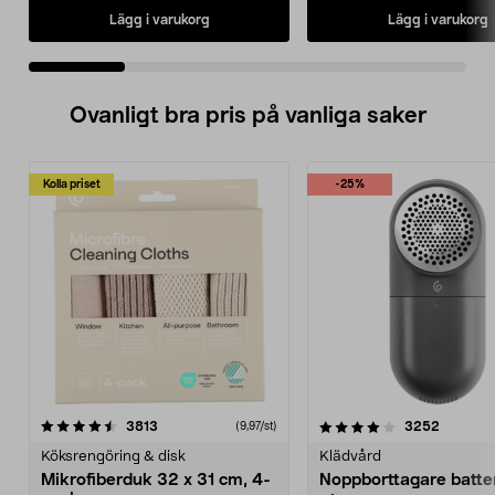
Lägg i varukorg
Lägg i varukorg
Ovanligt bra pris på vanliga saker
Kolla priset
-25%
4.0av 5 stjärnor
recensioner
4.5av 5 stjärnor
recensio
3813
3252
(9,97/st)
Köksrengöring & disk
Klädvård
Mikrofiberduk 32 x 31 cm, 4-
Noppborttagare batter