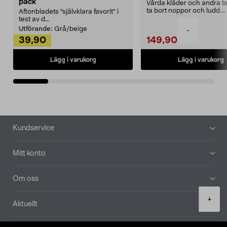
pack
Vårda kläder och andra tex
ta bort noppor och ludd.
Aftonbladets "självklara favorit” i
Noppborttagaren fräs...
test av d...
Utförande:
Grå/beige
-
39,90
149,90
Lägg i varukorg
Lägg i varukorg
Sidfot
Kundservice
Mitt konto
Om oss
Product
+
Aktuellt
quantity