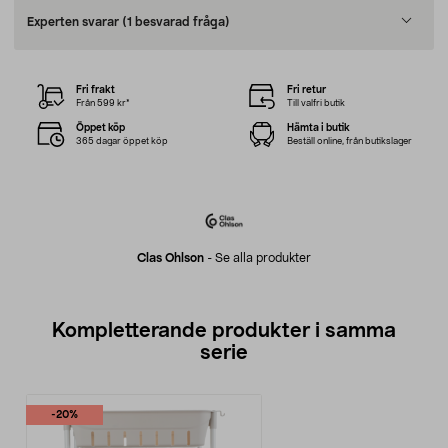
Experten svarar
(1 besvarad fråga)
Fri frakt
Fri retur
Från 599 kr*
Till valfri butik
Öppet köp
Hämta i butik
365 dagar öppet köp
Beställ online, från butikslager
Clas Ohlson
-
Se alla produkter
Kompletterande produkter i samma
serie
-20%