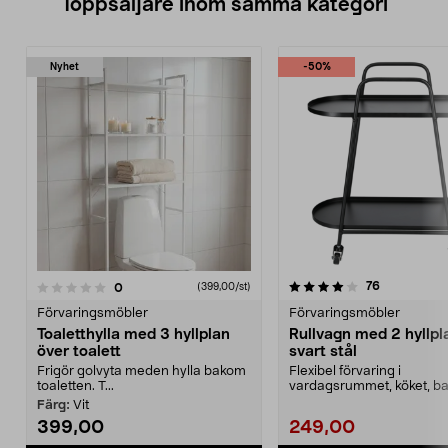
Toppsäljare inom samma kategori
Nyhet
-50%
4.0 av 5 stjärnor
4.0 av 5 stjärnor
recensioner
76
recensioner
0
(399,00/st)
Förvaringsmöbler
Förvaringsmöbler
Toaletthylla med 3 hyllplan
Rullvagn med 2 hyllpl
över toalett
svart stål
Frigör golvyta meden hylla bakom
Flexibel förvaring i
toaletten. T...
vardagsrummet, köket, b
Rullvagn med 2 hyllplan oc
Färg:
Vit
399,00
249,00