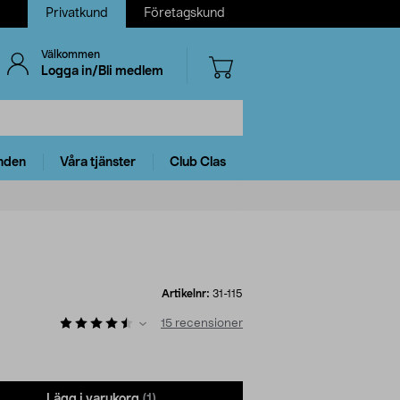
Privatkund
Företagskund
Välkommen
Logga in/Bli medlem
nden
Våra tjänster
Club Clas
Artikelnr:
31-115
15
recensioner
Lägg i varukorg
(1)