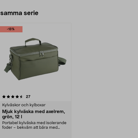
 samma serie
-13%
recensioner
27
Kylväskor och kylboxar
Mjuk kylväska med axelrem,
grön, 12 l
Portabel kylväska med isolerande
foder – bekväm att bära med
axelrem. Mjuk kylvä...