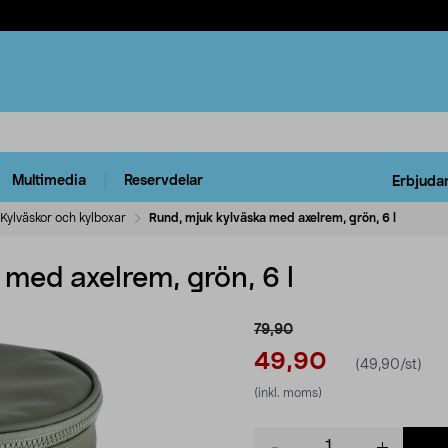
Multimedia
Reservdelar
Erbjuda
Kylväskor och kylboxar
Rund, mjuk kylväska med axelrem, grön, 6 l
med axelrem, grön, 6 l
79,90
49,90
(49,90/st)
(inkl. moms)
Product