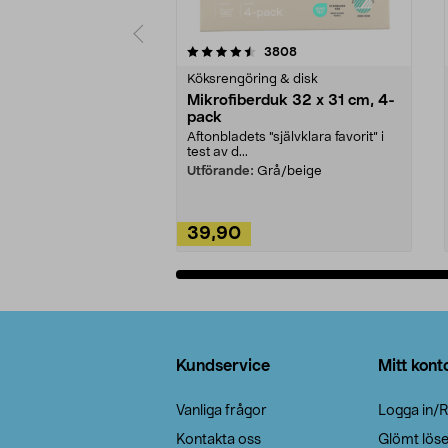
5av 5 stjärnor
4.0av 5 stjärnor
recensioner
3808
Köksrengöring & disk
Mikrofiberduk 32 x 31 cm, 4-
pack
Aftonbladets "självklara favorit” i
test av d...
Utförande:
Grå/beige
39,90
Lägg i varukorg
Sidfot
Kundservice
Mitt kont
Vanliga frågor
Logga in/R
Kontakta oss
Glömt lös