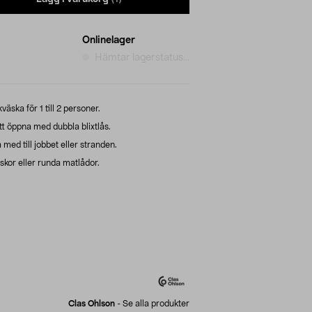
Onlinelager
Hämtar lagerstatus...
äska för 1 till 2 personer.
att öppna med dubbla blixtlås.
ed till jobbet eller stranden.
skor eller runda matlådor.
Clas Ohlson
-
Se alla produkter