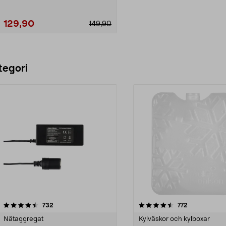
129,90
149,90
Lägg i varukorg
tegori
4.5 av 5 stjärnor
recensioner
4.5 av 5 stjärnor
recensioner
732
772
Nätaggregat
Kylväskor och kylboxar