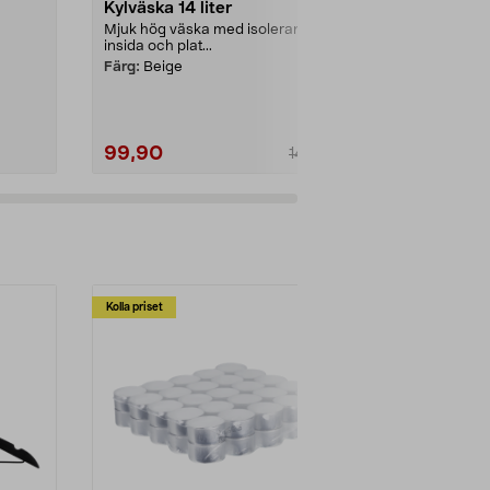
Kylväska 14 liter
Liten kylvä
handtag sv
Mjuk hög väska med isolerande
insida och plat...
Liten och slit
till 1–2 perso
Färg:
Beige
liter –...
99,90
49,90
149,90
Kolla priset
Multibuy