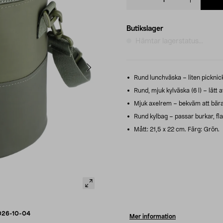
quantity
Butikslager
Hämtar lagerstatus...
Rund lunchväska – liten picknickv
Rund, mjuk kylväska (6 l) – lätt 
Mjuk axelrem – bekväm att bära m
Rund kylbag – passar burkar, fla
Mått: 21,5 x 22 cm. Färg: Grön.
026-10-04
Mer information