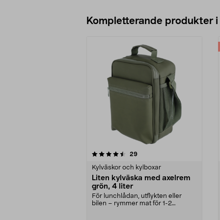
Kompletterande produkter i
5av 5 stjärnor
4.5av 5 stjärnor
recensioner
29
Kylväskor och kylboxar
Liten kylväska med axelrem
grön, 4 liter
För lunchlådan, utflykten eller
bilen – rymmer mat för 1-2
personer. Liten kylvä...