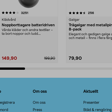
4.5av 5 stjärnor
recensioner
4.0av 5 stjärnor
recensioner
3251
256
Klädvård
Galgar
Noppborttagare batteridriven
Trägalgar med metallpi
8-pack
Vårda kläder och andra textilier –
ta bort noppor och ludd.
Elegant och gedigen galge a
Noppborttagaren fräs...
och metall – finns i flera färg
Galge med sv...
149,90
79,90
199,90
Lägg i varukorg
Lägg i varukorg
o
Om oss
Aktuellt
egistrera
Om oss
Presenter
enord
Press
Städ & rengöring