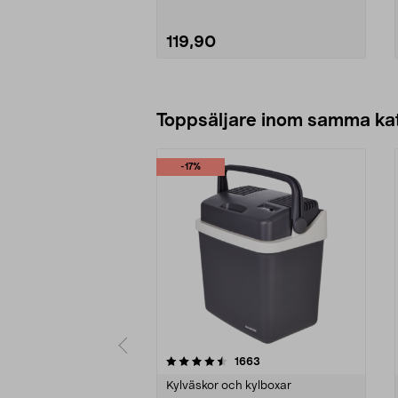
119,90
Lägg i varukorg
Toppsäljare inom samma ka
-17%
5 av 5 stjärnor
4.5 av 5 stjärnor
recensioner
1663
Kylväskor och kylboxar