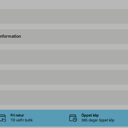
information
Fri retur
Öppet köp
Till valfri butik
365 dagar öppet köp