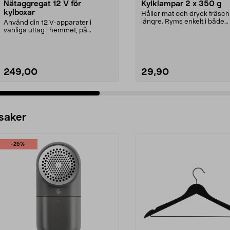
Nätaggregat 12 V för
Kylklampar 2 x 350 g
kylboxar
Håller mat och dryck fräsch
längre. Ryms enkelt i både
Använd din 12 V-apparater i
kylväska, kylbox och frys...
vanliga uttag i hemmet, på
campingen eller i stugan....
249,00
29,90
 saker
-25%