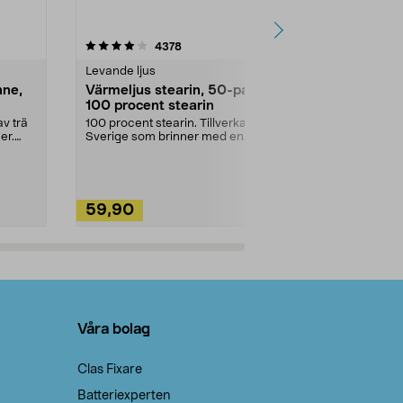
4.5av 5 stjärnor
recensioner
4.5
4378
2
Levande ljus
Rengöringsm
nne,
Värmeljus stearin, 50-pack,
Bikarbonat
100 procent stearin
Ett allsidigt 
städning och 
v trä
100 procent stearin. Tillverkade i
ute. Städa med
er.
Sverige som brinner med en
vacker och sotfri ...
59,90
49,90
Lägg i varukorg
Lägg
Våra bolag
Clas Fixare
Batteriexperten