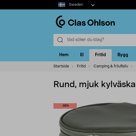
Select
Sweden
market
Hem
El
Fritid
Bygg
Startsida
Fritid
Camping & friluftsliv
Rund, mjuk kylväska 
-38%