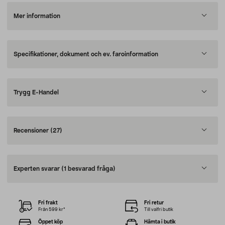
Mer information
Specifikationer, dokument och ev. faroinformation
Trygg E-Handel
Recensioner
(27)
Experten svarar
(1 besvarad fråga)
Fri frakt
Fri retur
Från 599 kr*
Till valfri butik
Öppet köp
Hämta i butik