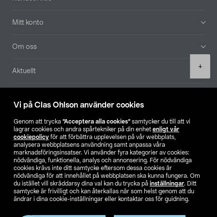
Mitt konto
Om oss
Product
+
Aktuellt
quantity
Våra bolag
Vi på Clas Ohlson använder cookies
Hitta butik
Genom att trycka
”Acceptera alla cookies”
samtycker du till att vi
lagrar cookies och andra spårtekniker på din enhet
enligt vår
cookiepolicy
för att förbättra upplevelsen på vår webbplats,
SE
NO
FI
analysera webbplatsens användning samt anpassa våra
marknadsföringsinsatser. Vi använder fyra kategorier av cookies:
nödvändiga, funktionella, analys och annonsering. För nödvändiga
cookies krävs inte ditt samtycke eftersom dessa cookies är
nödvändiga för att innehållet på webbplatsen ska kunna fungera. Om
du istället vill skräddarsy dina val kan du trycka på
inställningar
. Ditt
samtycke är frivilligt och kan återkallas när som helst genom att du
ändrar i dina cookie-inställningar eller kontaktar oss för guidning.
Köpvillkor
Privacy statement
Klubbvillkor
För företag