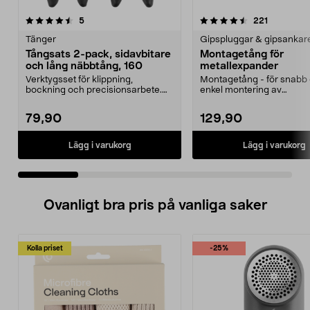
4.5 av 5 stjärnor
recensioner
4.5 av 5 stjärnor
recensione
5
221
Tänger
Gipspluggar & gipsankar
Tångsats 2-pack, sidavbitare
Montagetång för
och lång näbbtång, 160
metallexpander
Verktygsset för klippning,
Montagetång - för snabb
bockning och precisionsarbete.
enkel montering av
Tångsats 2-pack med si...
metallexpander. Gör att inf
79,90
129,90
Lägg i varukorg
Lägg i varukorg
Ovanligt bra pris på vanliga saker
Kolla priset
-25%