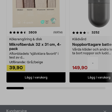
4.0av 5 stjärnor
recensioner
4.5av 5 stjärnor
recensio
3809
3252
(9,97/st)
Köksrengöring & disk
Klädvård
Mikrofiberduk 32 x 31 cm, 4-
Noppborttagare batter
pack
Vårda kläder och andra tex
ta bort noppor och ludd.
Aftonbladets "självklara favorit” i
Noppborttagaren fräs...
test av d...
Utförande:
Grå/beige
-
39,90
149,90
Lägg i varukorg
Lägg i varukorg
Sidfot
Kundservice