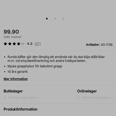
99,90
(inkl. moms)
4.2
(
27
)
Artikelnr:
40-7139
Runda käftar gör den lämplig att använda när du ska böja ståltrådar
m.m. vid smyckestillverkning och andra hobbyarbeten.
Mjuka grepphylsor för bekvämt grepp.
10 års garanti.
Mer information
Butikslager
Onlinelager
Hämtar lagerstatus...
Hämtar lagerstatus...
Produktinformation