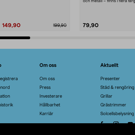
Noppborttagaren fräs...
och metall – finns i flera färg
Galge med sv...
149,90
79,90
199,90
Lägg i varukorg
Lägg i varukorg
o
Om oss
Aktuellt
egistrera
Om oss
Presenter
enord
Press
Städ & rengöring
ation
Investerare
Grillar
istorik
Hållbarhet
Grästrimmer
Karriär
Solcellsbelysning