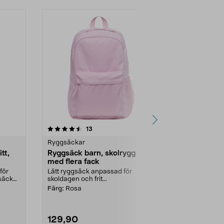
4.5 av 5 stjärnor
recensioner
4.5
13
1
Ryggsäckar
Ryggsäckar
tt,
Ryggsäck barn, skolryggsäck
Vandringsry
med flera fack
med regnsk
för
Lätt ryggsäck anpassad för
Stor ryggsäck
säck
skoldagen och frit...
vandring och f
och herr. Vand
Färg:
Rosa
129,90
699,00