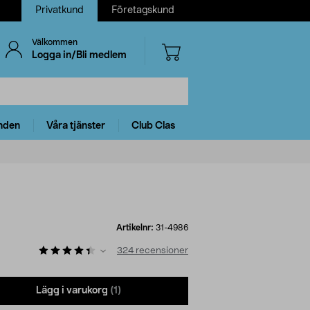
Privatkund
Företagskund
Välkommen
Logga in/Bli medlem
nden
Våra tjänster
Club Clas
Artikelnr:
31-4986
324
recensioner
Lägg i varukorg
(1)