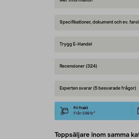
Mer information
Specifikationer, dokument och ev. faro
Trygg E-Handel
Recensioner
(324)
Experten svarar
(5 besvarade frågor)
Fri frakt
Från 599 kr*
Toppsäljare inom samma ka