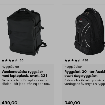
4.5 av 5 stjärnor
recensioner
4.5 av 5 stjärnor
recensioner
85
498
Ryggsäckar
Ryggsäckar
Weekendväska ryggsäck
Ryggsäck 30 liter Asakli
med laptopfack, svart, 22 l
svart dagsryggsäck
Separata fack för laptop, skor och
Skön och slitstark ryggsäck 
kläder – för jobb, träning och resa.
vardagens äventyr. En rygg
Ryggsäck...
på 30 liter ger d...
499,00
349,00