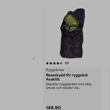
5 av 5 stjärnor
4.5 av 5 stjärnor
recensioner
117
Ryggsäckar
Reseskydd för ryggsäck
Asaklitt
Skyddar ryggsäcken mot väta,
smuts och skador vid
bagagehantering m.m. Passar ry...
149,90