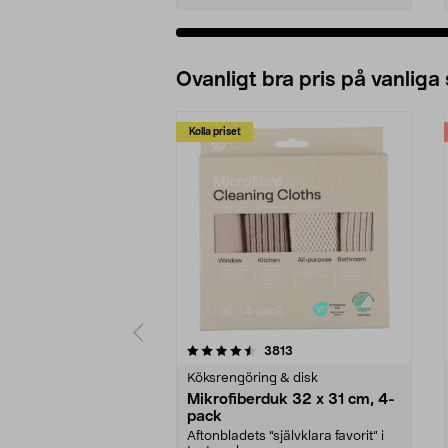
Ovanligt bra pris på vanliga
Kolla priset
5av 5 stjärnor
4.0av 5 stjärnor
recensioner
3813
Köksrengöring & disk
Mikrofiberduk 32 x 31 cm, 4-
pack
Aftonbladets "självklara favorit” i