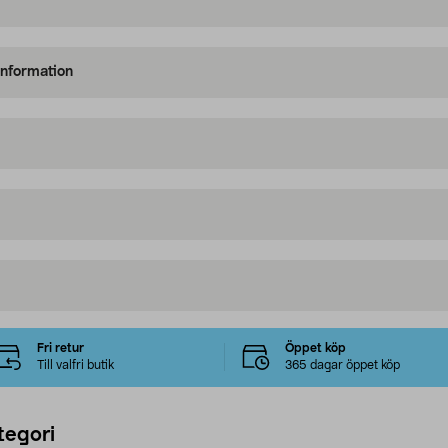
information
Fri retur
Öppet köp
Till valfri butik
365 dagar öppet köp
tegori