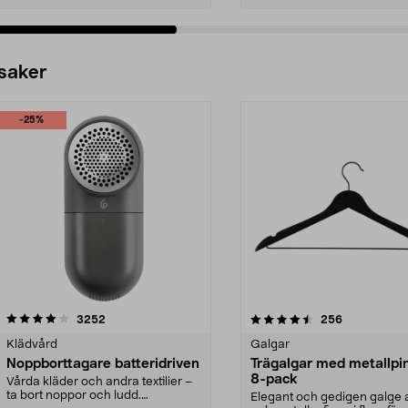
 saker
-25%
4.5av 5 stjärnor
recensioner
4.0av 5 stjärnor
recensioner
3252
256
Klädvård
Galgar
Noppborttagare batteridriven
Trägalgar med metallpi
8-pack
Vårda kläder och andra textilier –
ta bort noppor och ludd.
Elegant och gedigen galge a