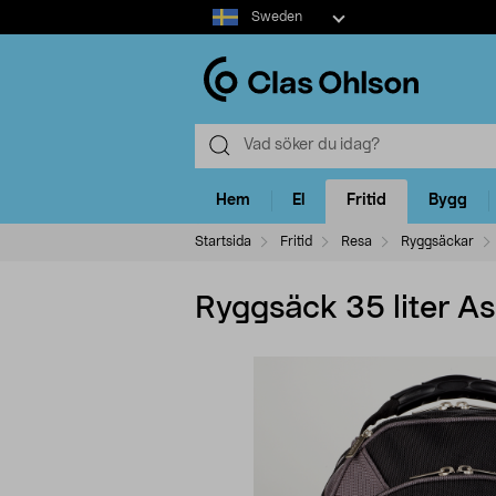
Select
Sweden
market
Hem
El
Fritid
Bygg
Startsida
Fritid
Resa
Ryggsäckar
Ryggsäck 35 liter Asa