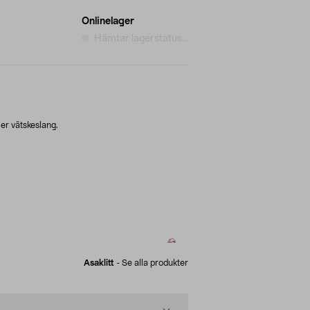
Onlinelager
Hämtar lagerstatus...
er vätskeslang.
Asaklitt
-
Se alla produkter