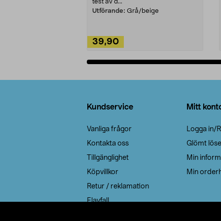
test av d...
Utförande:
Grå/beige
39,90
Lägg i varukorg
Sidfot
Kundservice
Mitt kont
Vanliga frågor
Logga in/R
Kontakta oss
Glömt lös
Tillgänglighet
Min inform
Köpvillkor
Min orderh
Retur / reklamation
Elavfall
Cookie policy