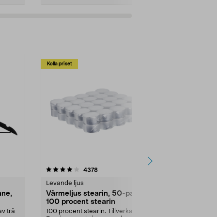
Kolla priset
Multibuy
4.5av 5 stjärnor
recensioner
4.5
4378
2
Levande ljus
Rengöringsm
nne,
Värmeljus stearin, 50-pack,
Bikarbonat
100 procent stearin
Ett allsidigt 
städning och 
v trä
100 procent stearin. Tillverkade i