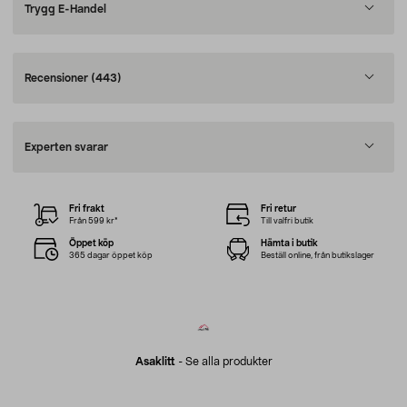
Trygg E-Handel
Recensioner
(443)
Experten svarar
Fri frakt
Fri retur
Från 599 kr*
Till valfri butik
Öppet köp
Hämta i butik
365 dagar öppet köp
Beställ online, från butikslager
Asaklitt
-
Se alla produkter