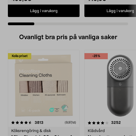
Lägg i varukorg
Lägg i varukorg
Ovanligt bra pris på vanliga saker
Kolla priset
-25%
4.0av 5 stjärnor
recensioner
4.5av 5 stjärnor
recensio
3813
3252
(9,97/st)
Köksrengöring & disk
Klädvård