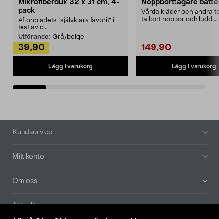
Mikrofiberduk 32 x 31 cm, 4-
Noppborttagare batter
pack
Vårda kläder och andra tex
ta bort noppor och ludd.
Aftonbladets "självklara favorit” i
Noppborttagaren fräs...
test av d...
Utförande:
Grå/beige
39,90
149,90
Lägg i varukorg
Lägg i varukorg
Sidfot
Kundservice
Mitt konto
Om oss
Aktuellt