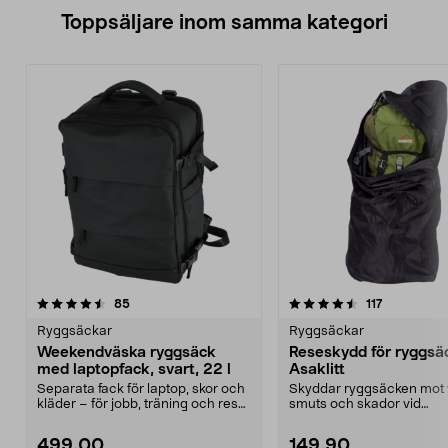
Toppsäljare inom samma kategori
4.5 av 5 stjärnor
recensioner
4.5 av 5 stjärnor
recensione
85
117
Ryggsäckar
Ryggsäckar
Weekendväska ryggsäck
Reseskydd för ryggsä
med laptopfack, svart, 22 l
Asaklitt
Separata fack för laptop, skor och
Skyddar ryggsäcken mot 
kläder – för jobb, träning och resa.
smuts och skador vid
Ryggsäck...
bagagehantering m.m. Pas
499,00
149,90