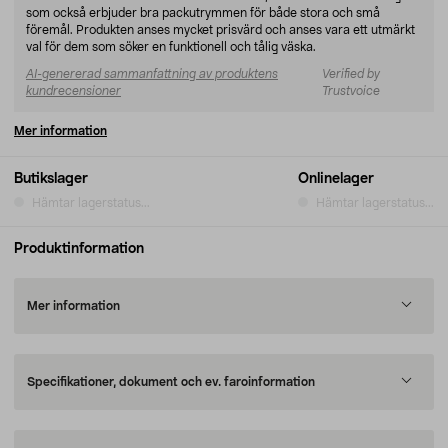
som också erbjuder bra packutrymmen för både stora och små
föremål. Produkten anses mycket prisvärd och anses vara ett utmärkt
val för dem som söker en funktionell och tålig väska.
AI-genererad sammanfattning av produktens
Verified by
kundrecensioner
Trustvoice
Mer information
Butikslager
Onlinelager
Hämtar lagerstatus...
Hämtar lagerstatus...
Produktinformation
Mer information
Specifikationer, dokument och ev. faroinformation