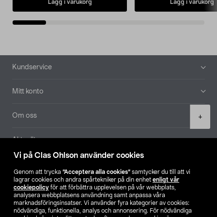
Lägg i varukorg
Lägg i varukorg
Sidfot
Kundservice
Mitt konto
Product
Om oss
+
quantity
Aktuellt
Vi på Clas Ohlson använder cookies
Våra bolag
Genom att trycka
”Acceptera alla cookies”
samtycker du till att vi
lagrar cookies och andra spårtekniker på din enhet
enligt vår
Hitta butik
cookiepolicy
för att förbättra upplevelsen på vår webbplats,
analysera webbplatsens användning samt anpassa våra
marknadsföringsinsatser. Vi använder fyra kategorier av cookies:
nödvändiga, funktionella, analys och annonsering. För nödvändiga
SE
NO
FI