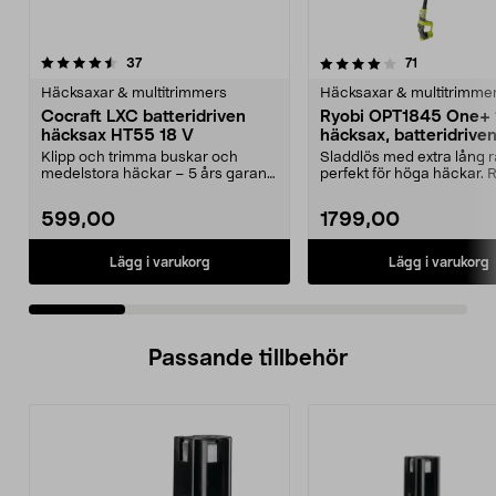
4.0 av 5 stjärnor
recensioner
4.0 av 5 stjärnor
recensioner
37
71
Häcksaxar & multitrimmers
Häcksaxar & multitrimme
Cocraft LXC batteridriven
Ryobi OPT1845 One+ 
häcksax HT55 18 V
häcksax, batteridrive
Klipp och trimma buskar och
Sladdlös med extra lång r
medelstora häckar – 5 års garanti.
perfekt för höga häckar. 
Cocraft LXC HT55 ...
OPT1845 – kraft...
599,00
1799,00
Lägg i varukorg
Lägg i varukorg
Passande tillbehör