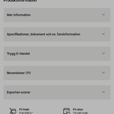
Produktinformation
Mer information
Specifikationer, dokument och ev. faroinformation
Trygg E-Handel
Recensioner
(71)
Experten svarar
Fri frakt
Fri retur
Från 599 kr*
Till valfri butik