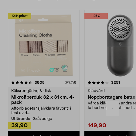
Kolla priset
-25%
4.0av 5 stjärnor
recensioner
4.5av 5 stjärnor
recensio
3808
3251
(9,97/st)
Köksrengöring & disk
Klädvård
Mikrofiberduk 32 x 31 cm, 4-
Noppborttagare batter
pack
Vårda kläder och andra tex
ta bort noppor och ludd.
-
Aftonbladets "självklara favorit” i
Noppborttagaren fräs...
test av d...
Utförande:
Grå/beige
39,90
149,90