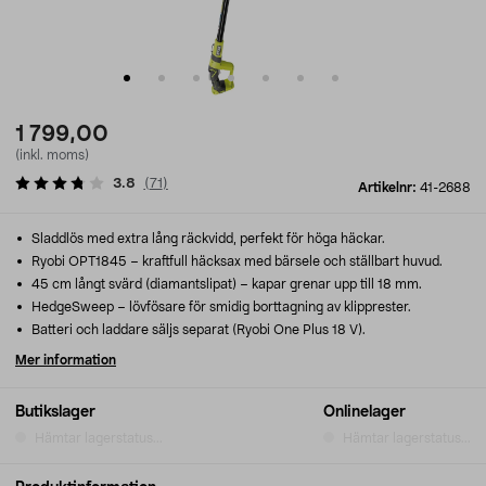
1 799,00
(inkl. moms)
3.8
(
71
)
Artikelnr:
41-2688
Sladdlös med extra lång räckvidd, perfekt för höga häckar.
Ryobi OPT1845 – kraftfull häcksax med bärsele och ställbart huvud.
45 cm långt svärd (diamantslipat) – kapar grenar upp till 18 mm.
HedgeSweep – lövfösare för smidig borttagning av klipprester.
Batteri och laddare säljs separat (Ryobi One Plus 18 V).
Mer information
Butikslager
Onlinelager
Hämtar lagerstatus...
Hämtar lagerstatus...