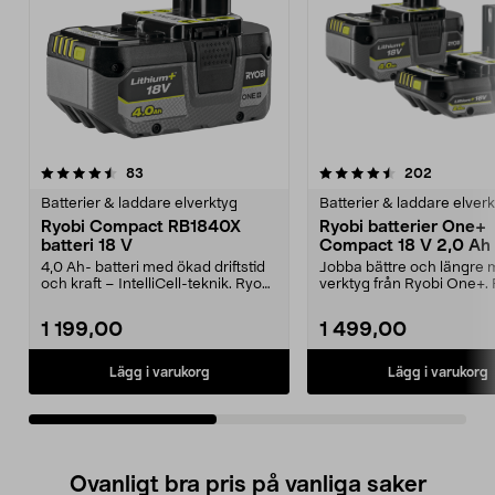
4.5av 5 stjärnor
recensioner
4.5av 5 stjärnor
recension
83
202
Batterier & laddare elverktyg
Batterier & laddare elver
Ryobi Compact RB1840X
Ryobi batterier One+
batteri 18 V
Compact 18 V 2,0 Ah 
Ah RB18242X
4,0 Ah- batteri med ökad driftstid
Jobba bättre och längre 
och kraft – IntelliCell-teknik. Ryobi
verktyg från Ryobi One+.
Compact...
Compact RB18242X...
1 199,00
1 499,00
Lägg i varukorg
Lägg i varukorg
Ovanligt bra pris på vanliga saker