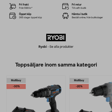
Fri frakt
Fri retur
Från 599 kr*
Till valfri butik
Öppet köp
Hämta i butik
365 dagar öppet köp
Beställ online, från butikslager
Ryobi
-
Se alla produkter
Toppsäljare inom samma kategori
Multibuy
Multibuy
-30%
-20%