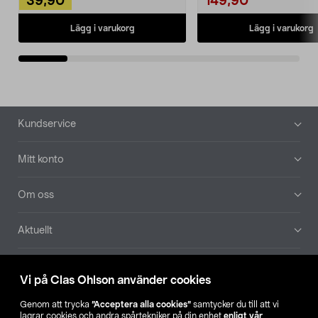
39,90
149,90
Lägg i varukorg
Lägg i varukorg
Sidfot
Kundservice
Mitt konto
Om oss
Aktuellt
Våra bolag
Vi på Clas Ohlson använder cookies
Hitta butik
Genom att trycka
”Acceptera alla cookies”
samtycker du till att vi
lagrar cookies och andra spårtekniker på din enhet
enligt vår