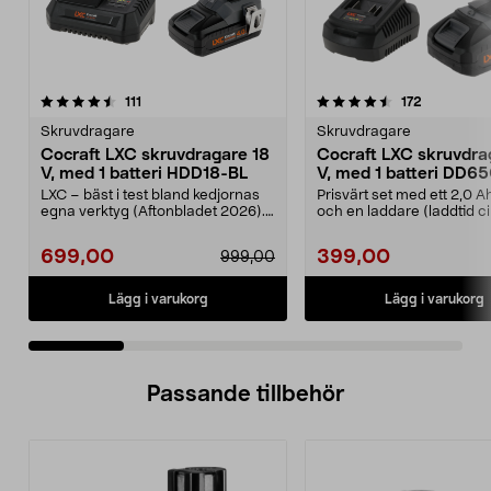
4.5 av 5 stjärnor
recensioner
4.5 av 5 stjärnor
recensione
111
172
Skruvdragare
Skruvdragare
Cocraft LXC skruvdragare 18
Cocraft LXC skruvdra
V, med 1 batteri HDD18-BL
V, med 1 batteri DD6
LXC – bäst i test bland kedjornas
Prisvärt set med ett 2,0 A
egna verktyg (Aftonbladet 2026).
och en laddare (laddtid c
Prisvärt set ...
minuter). C...
699,00
399,00
999,00
Lägg i varukorg
Lägg i varukorg
Passande tillbehör