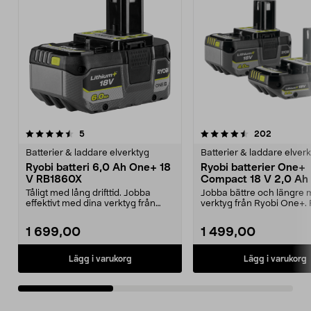
4.5av 5 stjärnor
recensioner
4.5av 5 stjärnor
recension
5
202
Batterier & laddare elverktyg
Batterier & laddare elver
Ryobi batteri 6,0 Ah One+ 18
Ryobi batterier One+
V RB1860X
Compact 18 V 2,0 Ah 
Ah RB18242X
Tåligt med lång drifttid. Jobba
Jobba bättre och längre 
effektivt med dina verktyg från
verktyg från Ryobi One+.
Ryobi One+. Ryob...
Compact RB18242X...
1 699,00
1 499,00
Lägg i varukorg
Lägg i varukorg