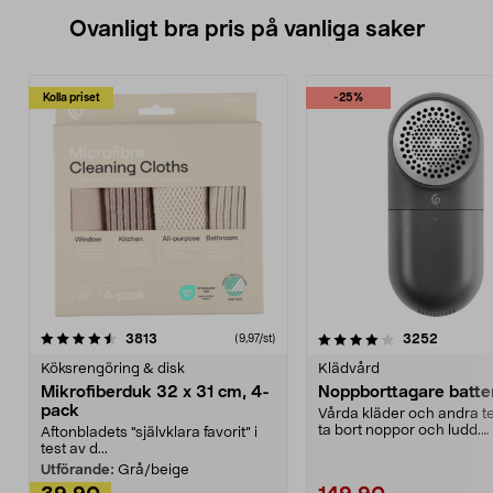
Ovanligt bra pris på vanliga saker
Kolla priset
-25%
4.0av 5 stjärnor
recensioner
4.5av 5 stjärnor
recensio
3813
3252
(9,97/st)
Köksrengöring & disk
Klädvård
Mikrofiberduk 32 x 31 cm, 4-
Noppborttagare batter
pack
Vårda kläder och andra tex
ta bort noppor och ludd.
Aftonbladets "självklara favorit” i
Noppborttagaren fräs...
test av d...
Utförande:
Grå/beige