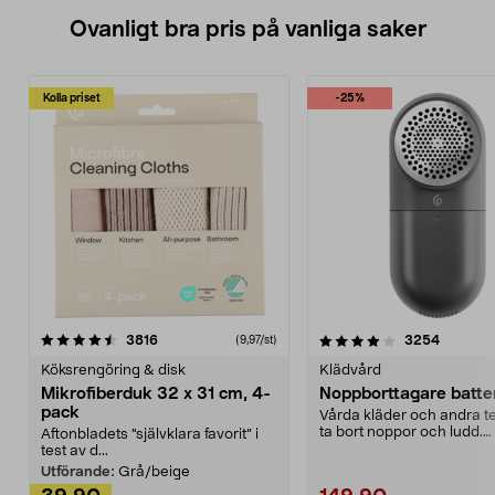
Ovanligt bra pris på vanliga saker
Kolla priset
-25%
4.0av 5 stjärnor
recensioner
4.5av 5 stjärnor
recensio
3816
3254
(9,97/st)
Köksrengöring & disk
Klädvård
Mikrofiberduk 32 x 31 cm, 4-
Noppborttagare batter
pack
Vårda kläder och andra tex
ta bort noppor och ludd.
Aftonbladets "självklara favorit” i
Noppborttagaren fräs...
test av d...
Utförande:
Grå/beige