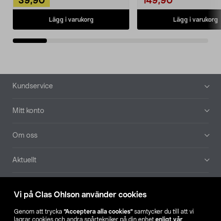
39,90
149,90
Lägg i varukorg
Lägg i varukorg
Sidfot
Kundservice
Mitt konto
Om oss
Aktuellt
Våra bolag
Vi på Clas Ohlson använder cookies
Hitta butik
Genom att trycka
”Acceptera alla cookies”
samtycker du till att vi
lagrar cookies och andra spårtekniker på din enhet
enligt vår