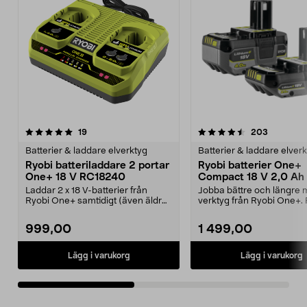
4.5av 5 stjärnor
recensioner
4.5av 5 stjärnor
recension
19
203
Batterier & laddare elverktyg
Batterier & laddare elver
Ryobi batteriladdare 2 portar
Ryobi batterier One+
One+ 18 V RC18240
Compact 18 V 2,0 Ah 
Ah RB18242X
Laddar 2 x 18 V-batterier från
Jobba bättre och längre 
Ryobi One+ samtidigt (även äldre
verktyg från Ryobi One+.
modeller). Ryobi...
Compact RB18242X...
999,00
1 499,00
Lägg i varukorg
Lägg i varukorg