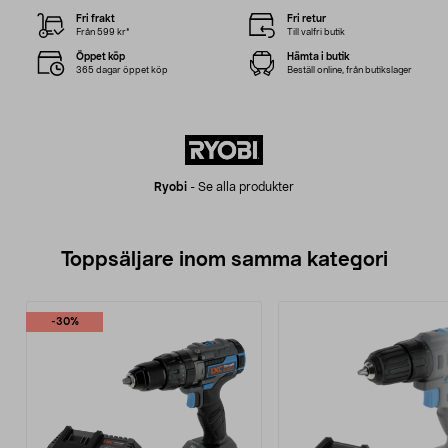
Fri frakt
Fri retur
Från 599 kr*
Till valfri butik
Öppet köp
Hämta i butik
365 dagar öppet köp
Beställ online, från butikslager
Ryobi
-
Se alla produkter
Toppsäljare inom samma kategori
-30%