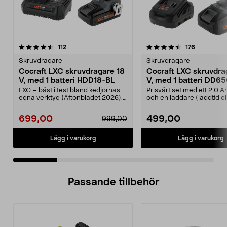
4.5 av 5 stjärnor
recensioner
4.5 av 5 stjärnor
recensione
112
176
Skruvdragare
Skruvdragare
Cocraft LXC skruvdragare 18
Cocraft LXC skruvdra
V, med 1 batteri HDD18-BL
V, med 1 batteri DD6
LXC – bäst i test bland kedjornas
Prisvärt set med ett 2,0 A
egna verktyg (Aftonbladet 2026).
och en laddare (laddtid c
Prisvärt set ...
minuter). C...
699,00
499,00
999,00
Lägg i varukorg
Lägg i varukorg
Passande tillbehör