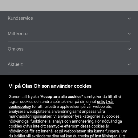
Sidfot
Kundservice
Mitt konto
Om oss
Aktuellt
Våra bolag
Vi på Clas Ohlson använder cookies
Hitta butik
Genom att trycka
”Acceptera alla cookies”
samtycker du till att vi
lagrar cookies och andra spårtekniker på din enhet
enligt vår
cookiepolicy
för att förbättra upplevelsen på vår webbplats,
SE
NO
FI
analysera webbplatsens användning samt anpassa våra
marknadsföringsinsatser. Vi använder fyra kategorier av cookies:
nödvändiga, funktionella, analys och annonsering. För nödvändiga
cookies krävs inte ditt samtycke eftersom dessa cookies är
nödvändiga för att innehållet på webbplatsen ska kunna fungera. Om
du istället vill skräddarsy dina val kan du trycka på
inställningar
. Ditt