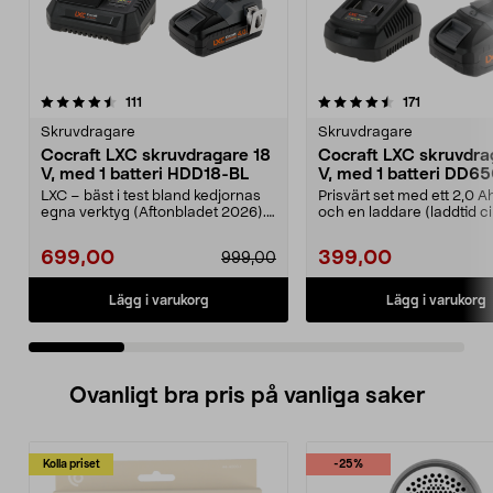
4.5 av 5 stjärnor
recensioner
4.5 av 5 stjärnor
recensione
111
171
Skruvdragare
Skruvdragare
Cocraft LXC skruvdragare 18
Cocraft LXC skruvdra
V, med 1 batteri HDD18-BL
V, med 1 batteri DD6
LXC – bäst i test bland kedjornas
Prisvärt set med ett 2,0 A
egna verktyg (Aftonbladet 2026).
och en laddare (laddtid c
Prisvärt set ...
minuter). C...
699,00
399,00
999,00
Lägg i varukorg
Lägg i varukorg
Ovanligt bra pris på vanliga saker
Kolla priset
-25%