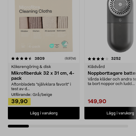
4.0av 5 stjärnor
recensioner
4.5av 5 stjärnor
recensio
3809
3252
(9,97/st)
Köksrengöring & disk
Klädvård
Mikrofiberduk 32 x 31 cm, 4-
Noppborttagare batter
pack
Vårda kläder och andra tex
ta bort noppor och ludd.
Aftonbladets "självklara favorit” i
Noppborttagaren fräs...
test av d...
Utförande:
Grå/beige
39,90
149,90
Lägg i varukorg
Lägg i varukorg