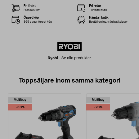
Fri frakt
Fri retur
Från 599 kr*
Till valfri butik
Öppet köp
Hämta i butik
365 dagar öppet köp
Beställ online, från butikslager
Ryobi
-
Se alla produkter
Toppsäljare inom samma kategori
Multibuy
Multibuy
-30%
-20%