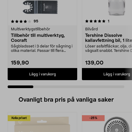
5.0 av 5 stjärnor
recensioner
4.0 av 5 stjärnor
recensioner
95
1
Multiverktygstillbehör
Bilvård
Tillbehör till multiverktyg,
Tershine Dissolve
Cocraft
kallavfettning bil, 1 lit
Sågbladsset i 3 delar för sågning i
Löser asfaltfläckar, olja, 
olika material. Passar till flera
vägsalt snabbt. Tershine 
multiverkt...
– effekt...
159,90
139,00
Lägg i varukorg
Lägg i varukorg
Ovanligt bra pris på vanliga saker
Kolla priset
-25%