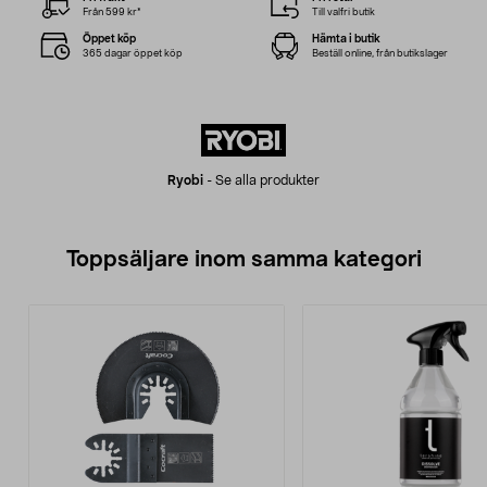
Från 599 kr*
Till valfri butik
Öppet köp
Hämta i butik
365 dagar öppet köp
Beställ online, från butikslager
Ryobi
-
Se alla produkter
Toppsäljare inom samma kategori