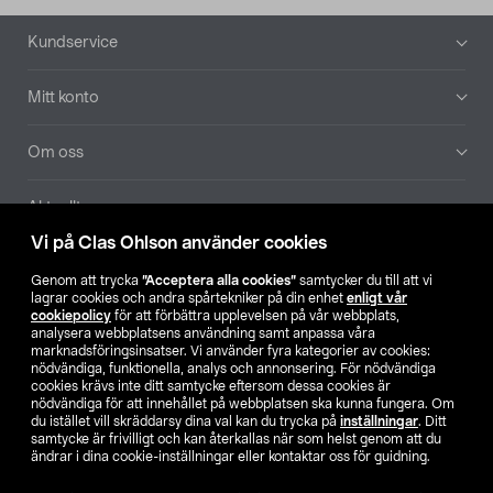
Sidfot
Kundservice
Mitt konto
Om oss
Aktuellt
Vi på Clas Ohlson använder cookies
Våra bolag
Genom att trycka
”Acceptera alla cookies”
samtycker du till att vi
lagrar cookies och andra spårtekniker på din enhet
enligt vår
Hitta butik
cookiepolicy
för att förbättra upplevelsen på vår webbplats,
analysera webbplatsens användning samt anpassa våra
marknadsföringsinsatser. Vi använder fyra kategorier av cookies:
nödvändiga, funktionella, analys och annonsering. För nödvändiga
SE
NO
FI
cookies krävs inte ditt samtycke eftersom dessa cookies är
nödvändiga för att innehållet på webbplatsen ska kunna fungera. Om
du istället vill skräddarsy dina val kan du trycka på
inställningar
. Ditt
samtycke är frivilligt och kan återkallas när som helst genom att du
ändrar i dina cookie-inställningar eller kontaktar oss för guidning.