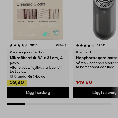
4.0av 5 stjärnor
recensioner
4.5av 5 stjärnor
recensio
3813
3252
(9,97/st)
Köksrengöring & disk
Klädvård
Mikrofiberduk 32 x 31 cm, 4-
Noppborttagare batter
pack
Vårda kläder och andra tex
ta bort noppor och ludd.
Aftonbladets "självklara favorit” i
Noppborttagaren fräs...
test av d...
Utförande:
Grå/beige
39,90
149,90
Lägg i varukorg
Lägg i varukorg