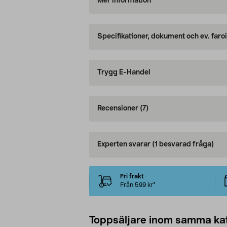
Mer information
Specifikationer, dokument och ev. faro
Trygg E-Handel
Recensioner
(7)
Experten svarar
(1 besvarad fråga)
Fri frakt
Från 599 kr*
Toppsäljare inom samma ka