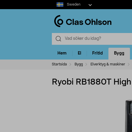
Select
Sweden
market
Hem
El
Fritid
Bygg
Startsida
Bygg
Elverktyg & maskiner
Ryobi RB1880T High 