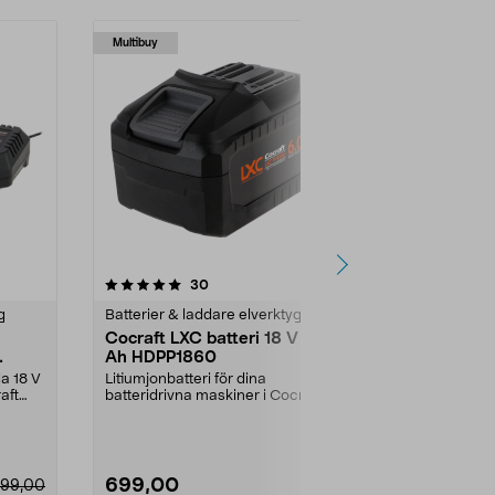
Multibuy
4.5 av 5 stjärnor
recensioner
4.5
30
g
Batterier & laddare elverktyg
Batterier & l
Cocraft LXC batteri 18 V 6,0
Ryobi batte
Ah HDPP1860
Compact 18
Ah RB1824
la 18 V
Litiumjonbatteri för dina
Jobba bättre
aft
batteridrivna maskiner i Cocraft
verktyg från 
LXC-systemet. Cocraft...
Compact RB18
699,00
1499,00
99,00