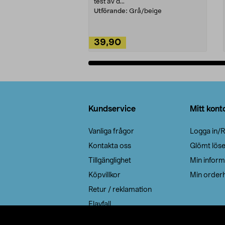
test av d...
Utförande:
Grå/beige
39,90
Lägg i varukorg
Sidfot
Kundservice
Mitt kont
Vanliga frågor
Logga in/R
Kontakta oss
Glömt lös
Tillgänglighet
Min inform
Köpvillkor
Min orderh
Retur / reklamation
Elavfall
Cookie policy