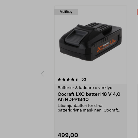
Multibuy
5 av 5 stjärnor
4.5 av 5 stjärnor
recensioner
53
Batterier & laddare elverktyg
Cocraft LXC batteri 18 V 4,0
Ah HDPP1840
Litiumjonbatteri för dina
batteridrivna maskiner i Cocraft
LXC-systemet. Cocraft...
499,00