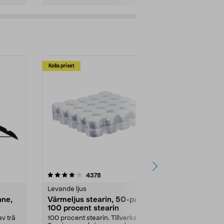
Kolla priset
Multibuy
4.5av 5 stjärnor
recensioner
4.5
4378
2
Levande ljus
Rengöringsm
nne,
Värmeljus stearin, 50-pack,
Bikarbonat
100 procent stearin
Ett allsidigt 
städning och 
v trä
100 procent stearin. Tillverkade i