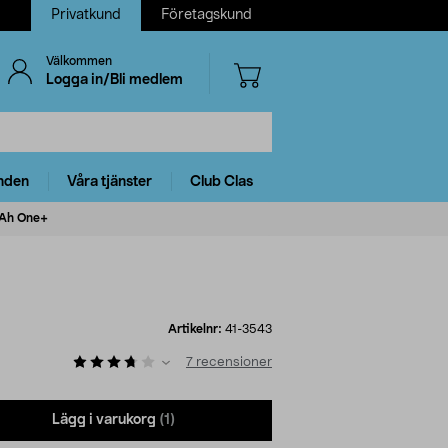
Privatkund
Företagskund
Välkommen
Logga in/Bli medlem
nden
Våra tjänster
Club Clas
 Ah One+
Artikelnr:
41-3543
7
recensioner
Lägg i varukorg
(1)