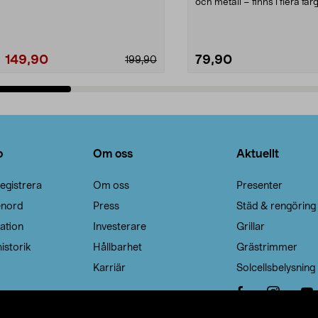
Noppborttagaren fräs...
och metall – finns i flera färg
Galge med sv...
149,90
79,90
199,90
Lägg i varukorg
Lägg i varukorg
o
Om oss
Aktuellt
egistrera
Om oss
Presenter
enord
Press
Städ & rengöring
ation
Investerare
Grillar
istorik
Hållbarhet
Grästrimmer
Karriär
Solcellsbelysning