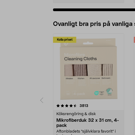
Ovanligt bra pris på vanliga
Kolla priset
5av 5 stjärnor
4.0av 5 stjärnor
recensioner
3813
Köksrengöring & disk
Mikrofiberduk 32 x 31 cm, 4-
pack
Aftonbladets "självklara favorit” i