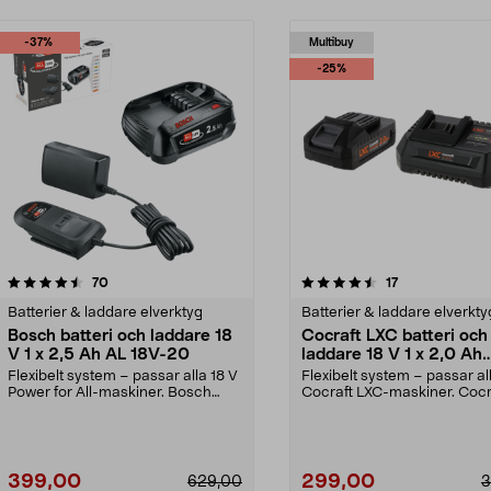
-37%
Multibuy
-25%
4.5 av 5 stjärnor
recensioner
5.0 av 5 stjärnor
recensioner
70
17
Batterier & laddare elverktyg
Batterier & laddare elverkty
Bosch batteri och laddare 18
Cocraft LXC batteri och
V 1 x 2,5 Ah AL 18V-20
laddare 18 V 1 x 2,0 Ah
CBS42
Flexibelt system – passar alla 18 V
Flexibelt system – passar al
Power for All-maskiner. Bosch
Cocraft LXC-maskiner. Cocr
startset 18 V ...
LXC CBS42 – 18...
399,00
299,00
629,00
3