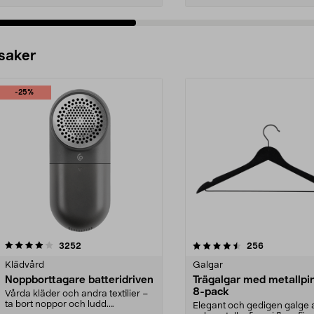
 saker
-25%
4.5av 5 stjärnor
recensioner
4.0av 5 stjärnor
recensioner
3252
256
Klädvård
Galgar
Noppborttagare batteridriven
Trägalgar med metallpi
8-pack
Vårda kläder och andra textilier –
ta bort noppor och ludd.
Elegant och gedigen galge a