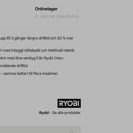
Onlinelager
Hämtar lagerstatus...
upp till 3 gånger längre drifttid och 20 % mer
i med inbyggt stötskydd och Intellicell-teknik.
ktivt med dina verktyg från Ryobi One+.
erstående drifttid.
 samma batteri till flera maskiner.
Ryobi
-
Se alla produkter