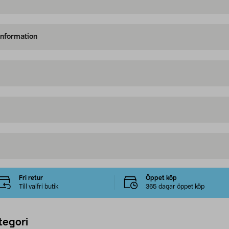
information
Fri retur
Öppet köp
Till valfri butik
365 dagar öppet köp
tegori