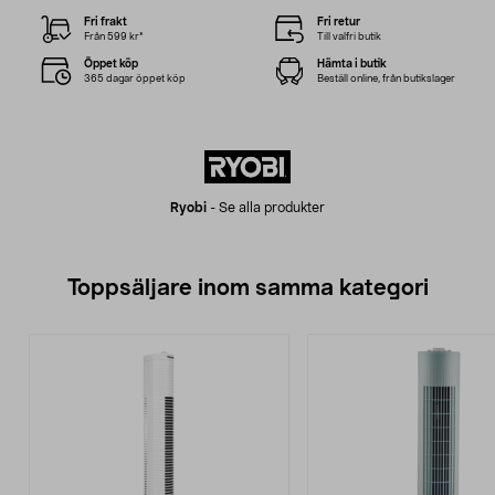
Fri frakt
Fri retur
Från 599 kr*
Till valfri butik
Öppet köp
Hämta i butik
365 dagar öppet köp
Beställ online, från butikslager
Ryobi
-
Se alla produkter
Toppsäljare inom samma kategori