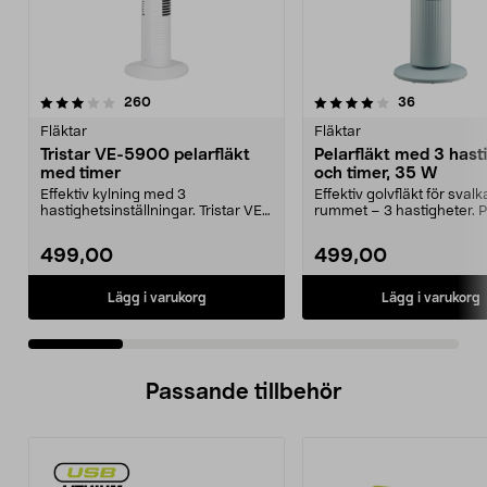
4.0 av 5 stjärnor
recensioner
3.0 av 5 stjärnor
recensione
260
36
Fläktar
Fläktar
Tristar VE-5900 pelarfläkt
Pelarfläkt med 3 hast
med timer
och timer, 35 W
Effektiv kylning med 3
Effektiv golvfläkt för svalk
hastighetsinställningar. Tristar VE-
rummet – 3 hastigheter. P
5900 pelarfläkt – kra...
med osci...
499,00
499,00
Lägg i varukorg
Lägg i varukorg
Passande tillbehör