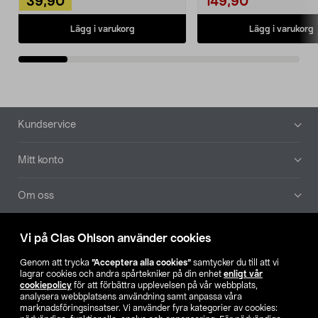
39,90
149,90
Lägg i varukorg
Lägg i varukorg
Sidfot
Kundservice
Mitt konto
Om oss
Aktuellt
Vi på Clas Ohlson använder cookies
Genom att trycka
”Acceptera alla cookies”
samtycker du till att vi
Våra bolag
lagrar cookies och andra spårtekniker på din enhet
enligt vår
cookiepolicy
för att förbättra upplevelsen på vår webbplats,
analysera webbplatsens användning samt anpassa våra
Hitta butik
marknadsföringsinsatser. Vi använder fyra kategorier av cookies: