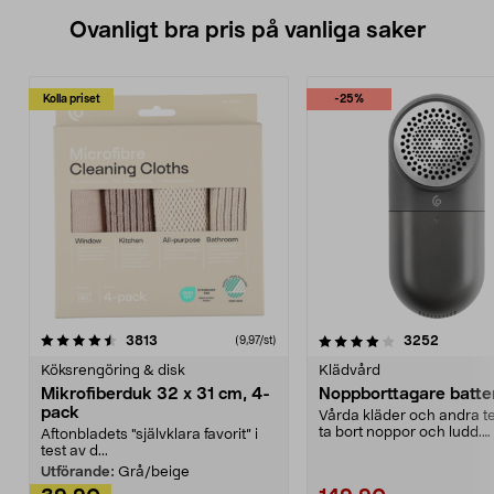
Ovanligt bra pris på vanliga saker
Kolla priset
-25%
4.0av 5 stjärnor
recensioner
4.5av 5 stjärnor
recensio
3813
3252
(9,97/st)
Köksrengöring & disk
Klädvård
Mikrofiberduk 32 x 31 cm, 4-
Noppborttagare batter
pack
Vårda kläder och andra tex
ta bort noppor och ludd.
Aftonbladets "självklara favorit” i
Noppborttagaren fräs...
test av d...
Utförande:
Grå/beige