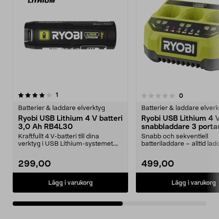
recensioner
4.5av 5 stjärnor
1
recensioner
0
0.0 av 5 stjärnor
Batterier & laddare elverktyg
Batterier & laddare elver
Ryobi USB Lithium 4 V batteri
Ryobi USB Lithium 4 
3,0 Ah RB4L30
snabbladdare 3 porta
RC43P
Kraftfullt 4 V-batteri till dina
Snabb och sekventiell
verktyg i USB Lithium-systemet.
batteriladdare – alltid la
Ryobi RB4L30 – ...
batterier. Ryobi RC43P...
299,00
499,00
Lägg i varukorg
Lägg i varukorg