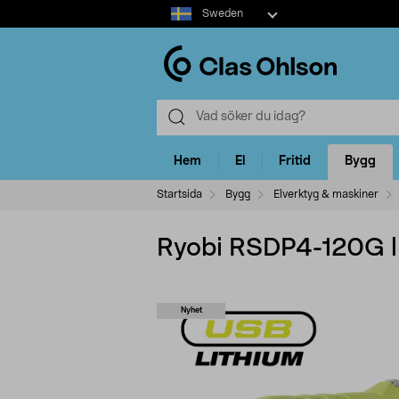
Select
Sweden
market
Hem
El
Fritid
Bygg
Startsida
Bygg
Elverktyg & maskiner
Ryobi RSDP4-120G li
Nyhet