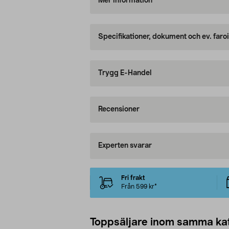
Mer information
Specifikationer, dokument och ev. faro
Trygg E-Handel
Recensioner
Experten svarar
Fri frakt
Från 599 kr*
Toppsäljare inom samma ka