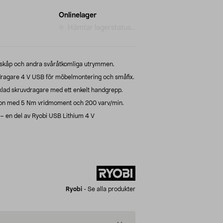
Onlinelager
Hämtar lagerstatus...
 skåp och andra svåråtkomliga utrymmen.
ragare 4 V USB för möbelmontering och småfix.
klad skruvdragare med ett enkelt handgrepp.
sion med 5 Nm vridmoment och 200 varv/min.
 – en del av Ryobi USB Lithium 4 V
Ryobi
-
Se alla produkter