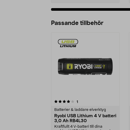
Passande tillbehör
0av 5 stjärnor
recensioner
1
0.0 av 5 stjärnor
Batterier & laddare elverktyg
Ryobi USB Lithium 4 V batteri
3,0 Ah RB4L30
Kraftfullt 4 V-batteri till dina