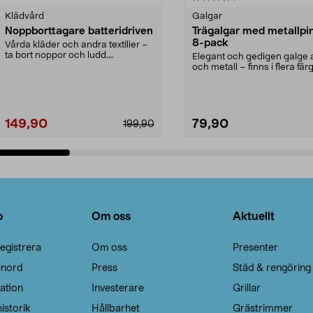
Klädvård
Galgar
Noppborttagare batteridriven
Trägalgar med metallpi
8-pack
Vårda kläder och andra textilier –
ta bort noppor och ludd.
Elegant och gedigen galge a
Noppborttagaren fräs...
och metall – finns i flera färg
Galge med sv...
149,90
79,90
199,90
Lägg i varukorg
Lägg i varukorg
o
Om oss
Aktuellt
egistrera
Om oss
Presenter
enord
Press
Städ & rengöring
ation
Investerare
Grillar
istorik
Hållbarhet
Grästrimmer