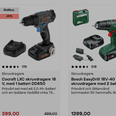
Multibuy
-20%
4.5 av 5 stjärnor
recensioner
recensioner
170
319
0.0 av 5 stjärnor
Skruvdragare
Skruvdragare
Cocraft LXC skruvdragare 18
Bosch EasyDrill 18V-40
V, med 1 batteri DD650
skruvdragare med 2 bat
Prisvärt set med ett 2,0 Ah-batteri
Prisvärd och lättanvänd
och en laddare (laddtid cirka 75
borrmaskin för hemmafix. 
minuter). C...
EasyDrill 18V-40 – borra ...
399,00
1399,00
499,00