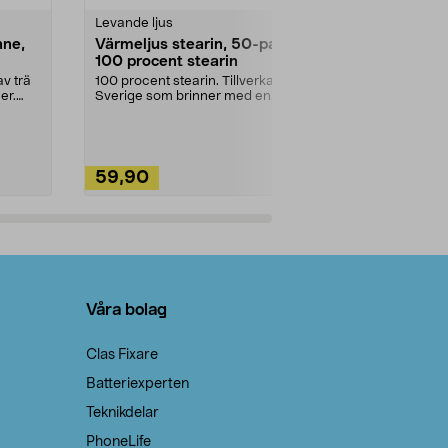
Levande ljus
Rengöringsm
nne,
Värmeljus stearin, 50-pack,
Bikarbonat
100 procent stearin
Ett allsidigt 
städning och 
v trä
100 procent stearin. Tillverkade i
ute. Städa med
er.
Sverige som brinner med en
vacker och sotfri ...
59,90
49,90
Lägg i varukorg
Lägg
Våra bolag
Clas Fixare
Batteriexperten
Teknikdelar
PhoneLife