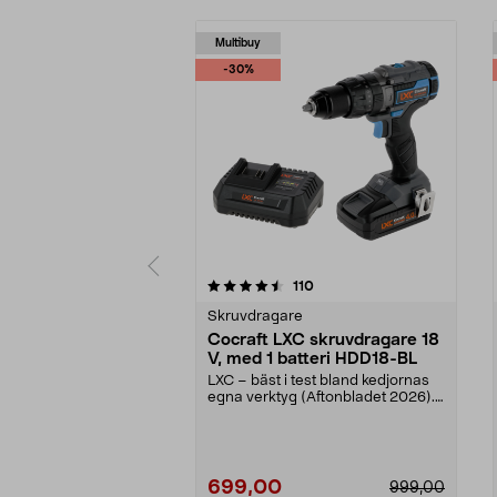
Multibuy
-30%
5 av 5 stjärnor
4.5 av 5 stjärnor
recensioner
110
Skruvdragare
Cocraft LXC skruvdragare 18
V, med 1 batteri HDD18-BL
LXC – bäst i test bland kedjornas
egna verktyg (Aftonbladet 2026).
Prisvärt set ...
699,00
999,00