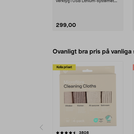
verktyg i USB Lithium-systemet.
Ryobi RB4L30 – ...
299,00
Lägg i varukorg
Ovanligt bra pris på vanliga
Kolla priset
5av 5 stjärnor
4.0av 5 stjärnor
recensioner
3808