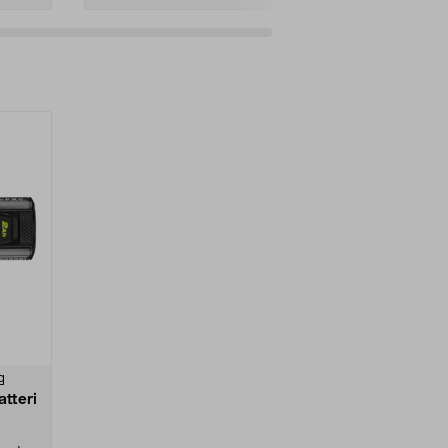
g
tteri