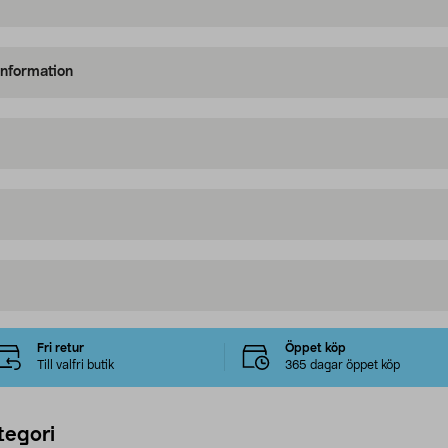
information
Fri retur
Öppet köp
Till valfri butik
365 dagar öppet köp
tegori