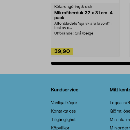
Köksrengöring & disk
Mikrofiberduk 32 x 31 cm, 4-
pack
Aftonbladets "självklara favorit” i
test av d...
Utförande:
Grå/beige
39,90
Lägg i varukorg
Sidfot
Kundservice
Mitt kont
Vanliga frågor
Logga in/R
Kontakta oss
Glömt lös
Tillgänglighet
Min inform
Köpvillkor
Min orderh