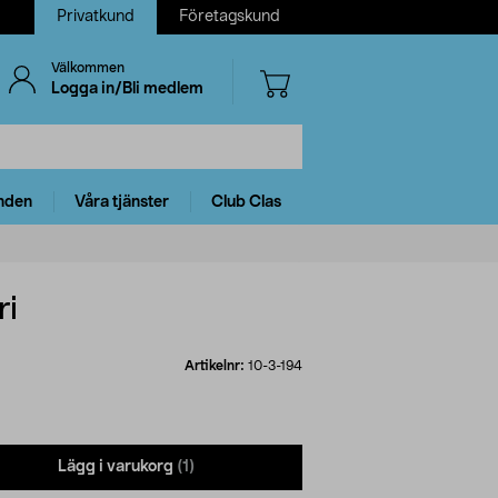
Privatkund
Företagskund
Välkommen
Logga in/Bli medlem
nden
Våra tjänster
Club Clas
ri
Artikelnr:
10-3-194
Lägg i varukorg
(1)