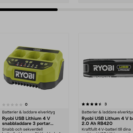
4.5av 5 stjärnor
recensioner
3
recensioner
0
Batterier & laddare elverktyg
Batterier & laddare elverkty
Ryobi USB Lithium 4 V
Ryobi USB Lithum 4 V ba
snabbladdare 3 portar
2.0 Ah RB420
RC43P
Snabb och sekventiell
Kraftfullt 4 V-batteri till dina