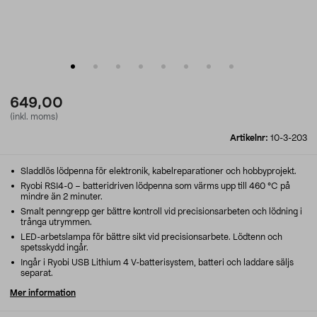
649,00
(inkl. moms)
Artikelnr:
10-3-203
Sladdlös lödpenna för elektronik, kabelreparationer och hobbyprojekt.
Ryobi RSI4-0 – batteridriven lödpenna som värms upp till 460 °C på
mindre än 2 minuter.
Smalt penngrepp ger bättre kontroll vid precisionsarbeten och lödning i
trånga utrymmen.
LED-arbetslampa för bättre sikt vid precisionsarbete. Lödtenn och
spetsskydd ingår.
Ingår i Ryobi USB Lithium 4 V-batterisystem, batteri och laddare säljs
separat.
Mer information