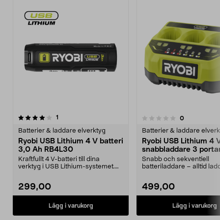
recensioner
4.0av 5 stjärnor
1
recensioner
0
0.0 av 5 stjärnor
Batterier & laddare elverktyg
Batterier & laddare elver
Ryobi USB Lithium 4 V batteri
Ryobi USB Lithium 4 
3,0 Ah RB4L30
snabbladdare 3 porta
RC43P
Kraftfullt 4 V-batteri till dina
Snabb och sekventiell
verktyg i USB Lithium-systemet.
batteriladdare – alltid la
Ryobi RB4L30 – ...
batterier. Ryobi RC43P...
299,00
499,00
Lägg i varukorg
Lägg i varukorg