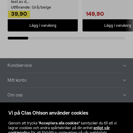
Noppborttagaren fräs...
test av d...
Utförande:
Grå/beige
39,90
149,90
Lägg i varukorg
Lägg i varukorg
Sidfot
Kundservice
Mitt konto
Om oss
Aktuellt
Vi på Clas Ohlson använder cookies
Genom att trycka
”Acceptera alla cookies”
samtycker du till att vi
Våra bolag
lagrar cookies och andra spårtekniker på din enhet
enligt vår
cookiepolicy
för att förbättra upplevelsen på vår webbplats,