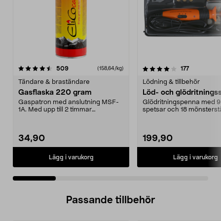
4.0 av 5 stjärnor
recensioner
4.0 av 5 stjärnor
recensione
509
177
(158,64/kg)
Tändare & braständare
Lödning & tillbehör
Gasflaska 220 gram
Löd- och glödritnings
Gaspatron med anslutning MSF-
Glödritningspenna med 9 
1A. Med upp till 2 timmar
spetsar och 18 mönsterst
användning. Gasflaska 220...
Används för att sk...
34,90
199,90
Lägg i varukorg
Lägg i varukorg
Passande tillbehör