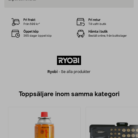
Fri frakt
Fri retur
Från 599 kr*
Till valfri butik
Öppet köp
Hämta i butik
365 dagar öppet köp
Beställ online, från butikslager
Ryobi
-
Se alla produkter
Toppsäljare inom samma kategori