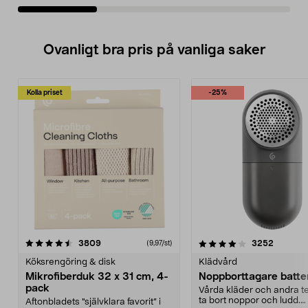
Ovanligt bra pris på vanliga saker
Kolla priset
-25%
4.0av 5 stjärnor
recensioner
4.5av 5 stjärnor
recensio
3809
3252
(9,97/st)
Köksrengöring & disk
Klädvård
Mikrofiberduk 32 x 31 cm, 4-
Noppborttagare batter
pack
Vårda kläder och andra tex
ta bort noppor och ludd.
Aftonbladets "självklara favorit” i