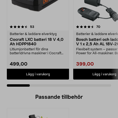
4.5 av 5 stjärnor
recensioner
4.5 av 5 stjärnor
recensioner
53
70
Batterier & laddare elverktyg
Batterier & laddare elver
Cocraft LXC batteri 18 V 4,0
Bosch batteri och lad
Ah HDPP1840
V 1 x 2,5 Ah AL 18V-2
Litiumjonbatteri för dina
Flexibelt system – passar 
batteridrivna maskiner i Cocraft
Power for All-maskiner. 
LXC-systemet. Cocraft...
startset 18 V ...
499,00
399,00
Lägg i varukorg
Lägg i varukorg
Passande tillbehör