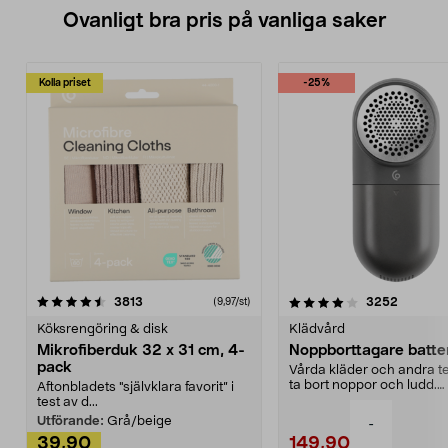
Ovanligt bra pris på vanliga saker
Kolla priset
-25%
4.0av 5 stjärnor
recensioner
4.5av 5 stjärnor
recensio
3813
3252
(9,97/st)
Köksrengöring & disk
Klädvård
Mikrofiberduk 32 x 31 cm, 4-
Noppborttagare batter
pack
Vårda kläder och andra tex
ta bort noppor och ludd.
Aftonbladets "självklara favorit” i
Noppborttagaren fräs...
test av d...
Utförande:
Grå/beige
-
39,90
149,90