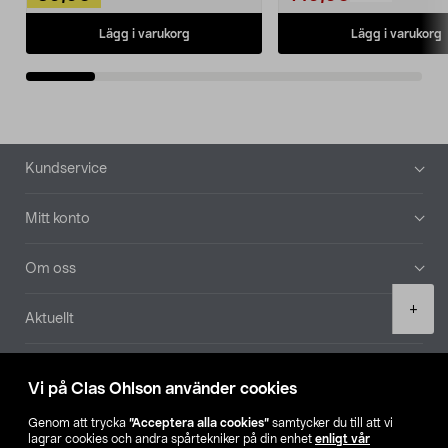
Lägg i varukorg
Lägg i varukorg
Sidfot
Kundservice
Mitt konto
Om oss
Product
+
Aktuellt
quantity
Våra bolag
Vi på Clas Ohlson använder cookies
Hitta butik
Genom att trycka
”Acceptera alla cookies”
samtycker du till att vi
lagrar cookies och andra spårtekniker på din enhet
enligt vår