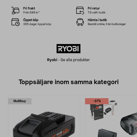
Fri frakt
Fri retur
Från 599 kr*
Till valfri butik
Öppet köp
Hämta i butik
365 dagar öppet köp
Beställ online, från butikslager
Ryobi
-
Se alla produkter
Toppsäljare inom samma kategori
Multibuy
-37%