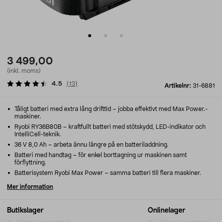
3 499,00
(inkl. moms)
4.5
(
13
)
Artikelnr:
31-6881
Tåligt batteri med extra lång drifttid – jobba effektivt med Max Power.-
maskiner.
Ryobi RY36B80B – kraftfullt batteri med stötskydd, LED-indikator och
IntelliCell-teknik.
36 V 8,0 Ah – arbeta ännu längre på en batteriladdning.
Batteri med handtag – för enkel borttagning ur maskinen samt
förflyttning.
Batterisystem Ryobi Max Power – samma batteri till flera maskiner.
Mer information
Butikslager
Onlinelager