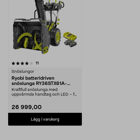
recensioner
11
Snöslungor
Ryobi batteridriven
snöslunga RY36STX61A-
260F, 2-stegs
Kraftfull snöslunga med
uppvärmda handtag och LED – för
stora ytor. Ryobi RY36ST...
26 999,00
Lägg i varukorg