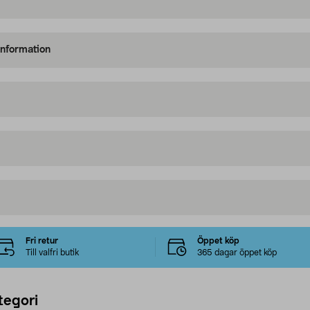
information
Fri retur
Öppet köp
Till valfri butik
365 dagar öppet köp
tegori