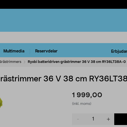
Multimedia
Reservdelar
Erbjuda
Grästrimmers
Ryobi batteridriven grästrimmer 36 V 38 cm RY36LT38A-0
n grästrimmer 36 V 38 cm RY36LT3
1 999,00
(inkl. moms)
Product
quantity