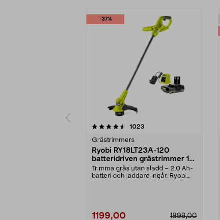
-37%
5 av 5 stjärnor
4.0 av 5 stjärnor
recensioner
1023
Grästrimmers
Ryobi RY18LT23A-120
batteridriven grästrimmer 18
V
Trimma gräs utan sladd – 2,0 Ah-
batteri och laddare ingår. Ryobi
RY18LT23A-120 –...
1199,00
1899,00