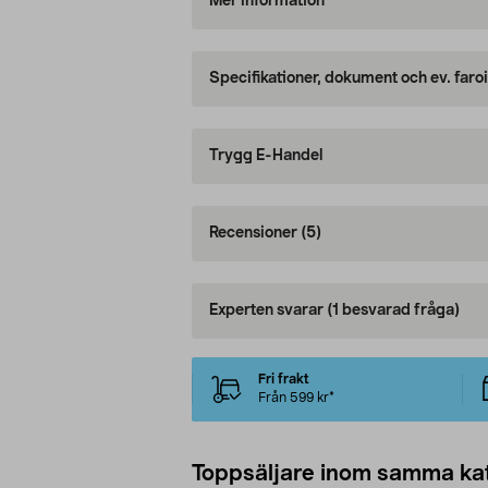
Mer information
Specifikationer, dokument och ev. faro
Trygg E-Handel
Recensioner
(5)
Experten svarar
(1 besvarad fråga)
Fri frakt
Från 599 kr*
Toppsäljare inom samma ka