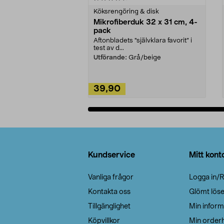
Köksrengöring & disk
Mikrofiberduk 32 x 31 cm, 4-
pack
Aftonbladets "självklara favorit” i
test av d...
Utförande:
Grå/beige
39,90
Lägg i varukorg
Sidfot
Kundservice
Mitt kont
Vanliga frågor
Logga in/R
Kontakta oss
Glömt lös
Tillgänglighet
Min inform
Köpvillkor
Min orderh