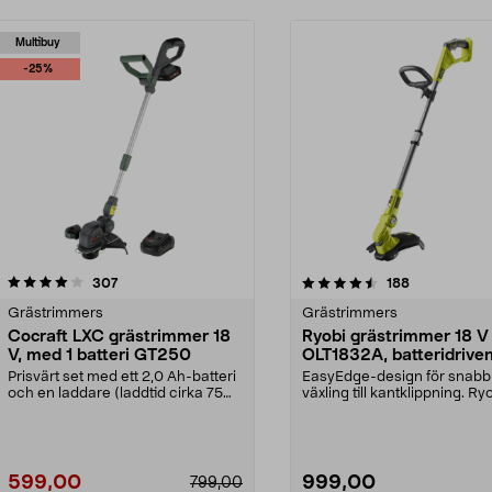
Multibuy
-25%
4.5 av 5 stjärnor
recensioner
4.5 av 5 stjärnor
recensioner
307
188
Grästrimmers
Grästrimmers
Cocraft LXC grästrimmer 18
Ryobi grästrimmer 18 V
V, med 1 batteri GT250
OLT1832A, batteridrive
Prisvärt set med ett 2,0 Ah-batteri
EasyEdge-design för snabb
och en laddare (laddtid cirka 75
växling till kantklippning. Ry
minuter). C...
OLT1832A – grästrimm...
599,00
999,00
799,00