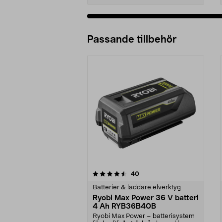
Passande tillbehör
5av 5 stjärnor
4.5av 5 stjärnor
recensioner
40
Batterier & laddare elverktyg
Ryobi Max Power 36 V batteri
4 Ah RYB36B40B
Ryobi Max Power – batterisystem