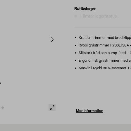
Butikslager
Hämtar lagerstatus...
Kraftfull trimmer med bred klipp
Ryobi grästrimmer RY36LT38A – 
Slitstark tråd och bump-feed – k
Ergonomisk grästrimmer med axe
Maskin i Ryobi 36 V-systemet. Ba
Mer information