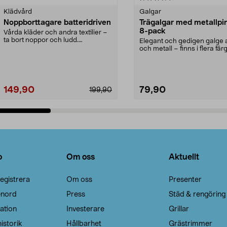
Klädvård
Galgar
Noppborttagare batteridriven
Trägalgar med metallpi
8-pack
Vårda kläder och andra textilier –
ta bort noppor och ludd.
Elegant och gedigen galge a
Noppborttagaren fräs...
och metall – finns i flera färg
Galge med sv...
149,90
79,90
199,90
Lägg i varukorg
Lägg i varukorg
o
Om oss
Aktuellt
egistrera
Om oss
Presenter
enord
Press
Städ & rengöring
ation
Investerare
Grillar
istorik
Hållbarhet
Grästrimmer