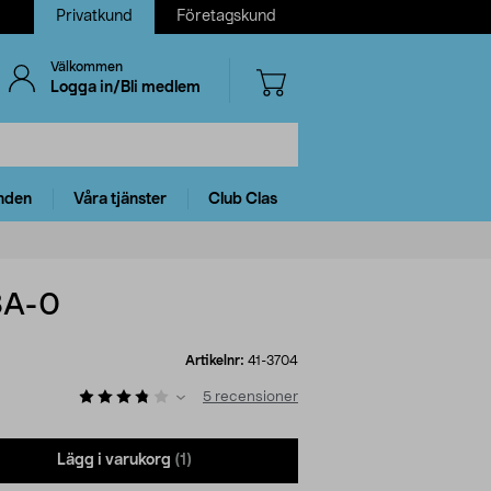
Privatkund
Företagskund
Välkommen
Logga in/Bli medlem
nden
Våra tjänster
Club Clas
8A-0
Artikelnr:
41-3704
5
recensioner
Lägg i varukorg
(1)