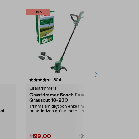
-14%
-25%
4.5 av 5 stjärnor
recensioner
4.0
504
Grästrimmers
Grästrimmer
Grästrimmer Bosch Easy
Ryobi RLT
n
Grasscut 18-230
batteridriv
V
Trimma smidigt och enkelt med en
Trimma gräs u
obi
batteridriven grästrimmer. Bosch
batteri och la
batteridriven ...
RLT183225 – k
1199,00
1799,00
1399,00