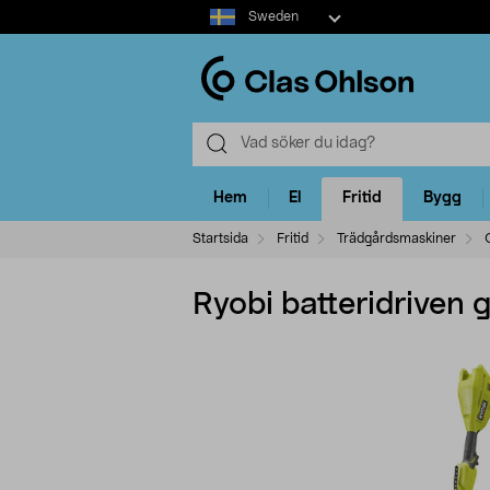
Select
Sweden
market
Hem
El
Fritid
Bygg
Startsida
Fritid
Trädgårdsmaskiner
Ryobi batteridrive