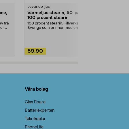
Levande ljus
Rengöringsm
nne,
Värmeljus stearin, 50-pack,
Bikarbonat
100 procent stearin
Ett allsidigt 
städning och 
v trä
100 procent stearin. Tillverkade i
ute. Städa med
er.
Sverige som brinner med en
vacker och sotfri ...
59,90
49,90
Lägg i varukorg
Lägg
Våra bolag
Clas Fixare
Batteriexperten
Teknikdelar
PhoneLife