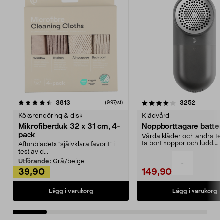
4.0av 5 stjärnor
recensioner
4.5av 5 stjärnor
recensio
3813
3252
(9,97/st)
Köksrengöring & disk
Klädvård
Mikrofiberduk 32 x 31 cm, 4-
Noppborttagare batter
pack
Vårda kläder och andra tex
ta bort noppor och ludd.
Aftonbladets "självklara favorit” i
Noppborttagaren fräs...
test av d...
Utförande:
Grå/beige
-
39,90
149,90
Lägg i varukorg
Lägg i varukorg