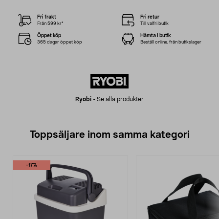
Fri frakt
Fri retur
Från 599 kr*
Till valfri butik
Öppet köp
Hämta i butik
365 dagar öppet köp
Beställ online, från butikslager
Ryobi
-
Se alla produkter
Toppsäljare inom samma kategori
-17%