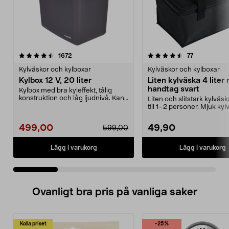
4.5 av 5 stjärnor
recensioner
4.5 av 5 stjärnor
recensioner
1672
77
Kylväskor och kylboxar
Kylväskor och kylboxar
Kylbox 12 V, 20 liter
Liten kylväska 4 liter
handtag svart
Kylbox med bra kyleffekt, tålig
konstruktion och låg ljudnivå. Kan
Liten och slitstark kylväsk
både kyla och...
till 1–2 personer. Mjuk kyl
liter –...
499,00
49,90
599,00
Lägg i varukorg
Lägg i varukorg
Ovanligt bra pris på vanliga saker
Kolla priset
-25%