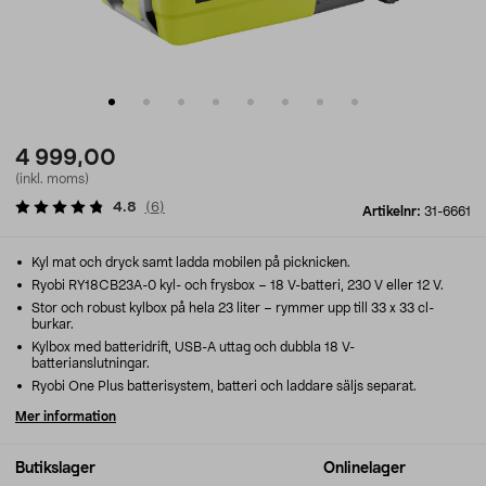
4 999,00
(inkl. moms)
4.8
(
6
)
Artikelnr:
31-6661
Kyl mat och dryck samt ladda mobilen på picknicken.
Ryobi RY18CB23A-0 kyl- och frysbox – 18 V-batteri, 230 V eller 12 V.
Stor och robust kylbox på hela 23 liter – rymmer upp till 33 x 33 cl-
burkar.
Kylbox med batteridrift, USB-A uttag och dubbla 18 V-
batterianslutningar.
Ryobi One Plus batterisystem, batteri och laddare säljs separat.
Mer information
Butikslager
Onlinelager