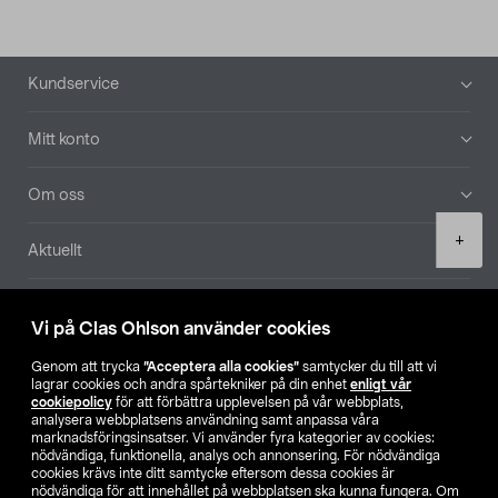
Sidfot
Kundservice
Mitt konto
Om oss
Product
+
Aktuellt
quantity
Våra bolag
Vi på Clas Ohlson använder cookies
Hitta butik
Genom att trycka
”Acceptera alla cookies”
samtycker du till att vi
lagrar cookies och andra spårtekniker på din enhet
enligt vår
cookiepolicy
för att förbättra upplevelsen på vår webbplats,
SE
NO
FI
analysera webbplatsens användning samt anpassa våra
marknadsföringsinsatser. Vi använder fyra kategorier av cookies:
nödvändiga, funktionella, analys och annonsering. För nödvändiga
cookies krävs inte ditt samtycke eftersom dessa cookies är
nödvändiga för att innehållet på webbplatsen ska kunna fungera. Om