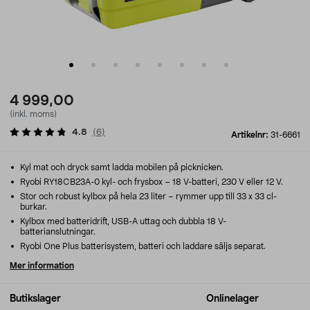
4 999,00
(inkl. moms)
4.8
(
6
)
Artikelnr:
31-6661
Kyl mat och dryck samt ladda mobilen på picknicken.
Ryobi RY18CB23A-0 kyl- och frysbox – 18 V-batteri, 230 V eller 12 V.
Stor och robust kylbox på hela 23 liter – rymmer upp till 33 x 33 cl-
burkar.
Kylbox med batteridrift, USB-A uttag och dubbla 18 V-
batterianslutningar.
Ryobi One Plus batterisystem, batteri och laddare säljs separat.
Mer information
Butikslager
Onlinelager