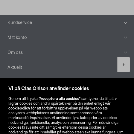
Sidfot
Kundservice
Mitt konto
Om oss
Product
+
Aktuellt
quantity
Våra bolag
Vi på Clas Ohlson använder cookies
Hitta butik
Genom att trycka
”Acceptera alla cookies”
samtycker du till att vi
lagrar cookies och andra spårtekniker på din enhet
enligt vår
cookiepolicy
för att förbättra upplevelsen på vår webbplats,
SE
NO
FI
analysera webbplatsens användning samt anpassa våra
marknadsföringsinsatser. Vi använder fyra kategorier av cookies:
nödvändiga, funktionella, analys och annonsering. För nödvändiga
cookies krävs inte ditt samtycke eftersom dessa cookies är
nödvändiga för att innehållet på webbplatsen ska kunna fungera. Om