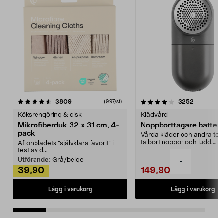
4.0av 5 stjärnor
recensioner
4.5av 5 stjärnor
recensio
3809
3252
(9,97/st)
Köksrengöring & disk
Klädvård
Mikrofiberduk 32 x 31 cm, 4-
Noppborttagare batter
pack
Vårda kläder och andra tex
ta bort noppor och ludd.
Aftonbladets "självklara favorit” i
Noppborttagaren fräs...
test av d...
Utförande:
Grå/beige
-
39,90
149,90
Lägg i varukorg
Lägg i varukorg