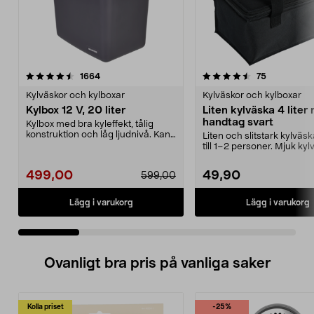
4.5 av 5 stjärnor
recensioner
4.5 av 5 stjärnor
recensioner
1664
75
Kylväskor och kylboxar
Kylväskor och kylboxar
Kylbox 12 V, 20 liter
Liten kylväska 4 liter
handtag svart
Kylbox med bra kyleffekt, tålig
konstruktion och låg ljudnivå. Kan
Liten och slitstark kylväsk
både kyla och...
till 1–2 personer. Mjuk kyl
liter –...
499,00
49,90
599,00
Lägg i varukorg
Lägg i varukorg
Ovanligt bra pris på vanliga saker
Kolla priset
-25%