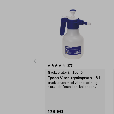
0 av 5 stjärnor
4.5 av 5 stjärnor
recensioner
377
Trycksprutor & tillbehör
Epoca Viton tryckspruta 1,5 l
Tryckspruta med Vitonpackning -
klarar de flesta kemikalier och
oljor. Perfekt f...
129,90