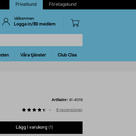
Privatkund
Företagskund
Välkommen
Logga in/Bli medlem
nden
Våra tjänster
Club Clas
Artikelnr:
41-4019
8
recensioner
Lägg i varukorg
(1)