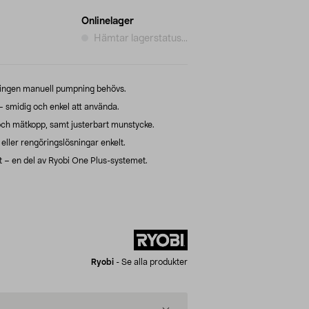
Onlinelager
Hämtar lagerstatus...
 ingen manuell pumpning behövs.
– smidig och enkel att använda.
och mätkopp, samt justerbart munstycke.
ller rengöringslösningar enkelt.
t – en del av Ryobi One Plus-systemet.
Ryobi
-
Se alla produkter