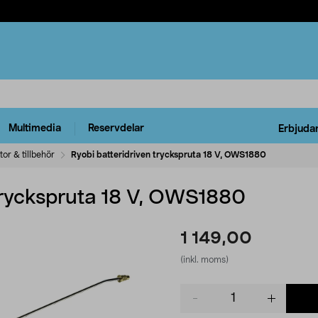
Multimedia
Reservdelar
Erbjuda
or & tillbehör
Ryobi batteridriven tryckspruta 18 V, OWS1880
 tryckspruta 18 V, OWS1880
1 149,00
(inkl. moms)
Product
quantity