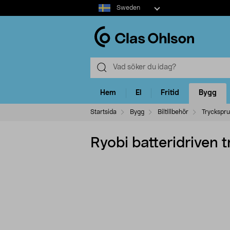
Select
Sweden
market
Hem
El
Fritid
Bygg
Startsida
Bygg
Biltillbehör
Trycksprut
Ryobi batteridriven