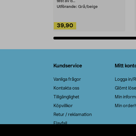
test av d...
Utförande:
Grå/beige
39,90
Lägg i varukorg
Sidfot
Kundservice
Mitt kont
Vanliga frågor
Logga in/R
Kontakta oss
Glömt lös
Tillgänglighet
Min inform
Köpvillkor
Min orderh
Retur / reklamation
Elavfall
Cookie policy