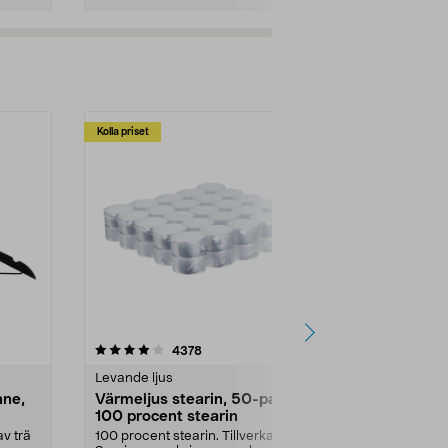
Kolla priset
Multibuy
4.5av 5 stjärnor
recensioner
4.5
4378
2
Levande ljus
Rengöringsm
nne,
Värmeljus stearin, 50-pack,
Bikarbonat
100 procent stearin
Ett allsidigt 
städning och 
v trä
100 procent stearin. Tillverkade i