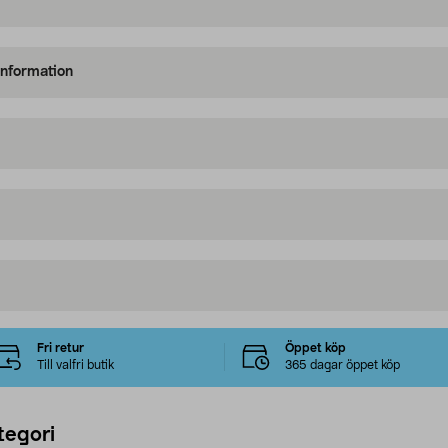
information
Fri retur
Öppet köp
Till valfri butik
365 dagar öppet köp
tegori