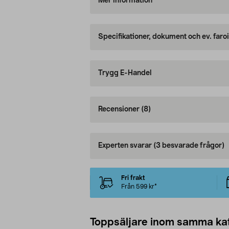
Mer information
Specifikationer, dokument och ev. faro
Trygg E-Handel
Recensioner
(8)
Experten svarar
(3 besvarade frågor)
Fri frakt
Från 599 kr*
Toppsäljare inom samma ka