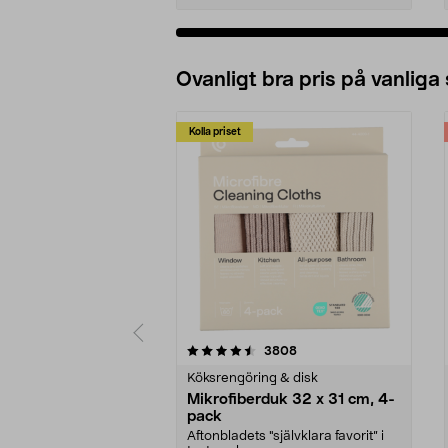
Ovanligt bra pris på vanliga
Kolla priset
5av 5 stjärnor
4.0av 5 stjärnor
recensioner
3808
Köksrengöring & disk
Mikrofiberduk 32 x 31 cm, 4-
pack
Aftonbladets "självklara favorit” i