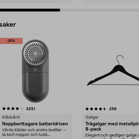
 saker
-25%
4.5av 5 stjärnor
recensioner
4.0av 5 stjärnor
recensioner
3251
256
Klädvård
Galgar
Noppborttagare batteridriven
Trägalgar med metallpi
8-pack
Vårda kläder och andra textilier –
ta bort noppor och ludd.
Elegant och gedigen galge a