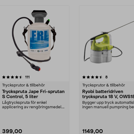
4.5 av 5 stjärnor
recensioner
4.5 av 5 stjärnor
recensioner
111
8
Trycksprutor & tillbehör
Trycksprutor & tillbehör
Tryckspruta Jape Fri-sprutan
Ryobi batteridriven
S Control, 5 liter
tryckspruta 18 V, OWS
Lågtryckspruta för enkel
Bygger upp tryck automatis
applicering av rengöringsmedel.
ingen manuell pumpning be
Jape Fri-sprutan S Cont...
Ryobi batteridrive...
399,00
1149,00