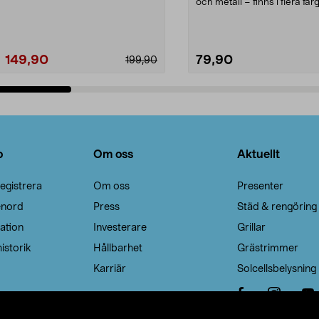
Noppborttagaren fräs...
och metall – finns i flera färg
Galge med sv...
149,90
79,90
199,90
Lägg i varukorg
Lägg i varukorg
o
Om oss
Aktuellt
egistrera
Om oss
Presenter
enord
Press
Städ & rengöring
ation
Investerare
Grillar
istorik
Hållbarhet
Grästrimmer
Karriär
Solcellsbelysning