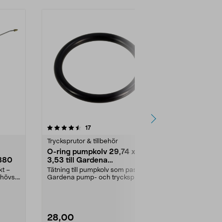
4.0 av 5 stjärnor
recensioner
4.0
17
4
Trycksprutor & tillbehör
Trycksprutor &
O-ring pumpkolv 29,74 x
Packningssa
1880
3,53 till Gardena
Gardena tr
trycksprutor
kt –
Tätning till pumpkolv som passar
Denna sats in
hövs.
Gardena pump- och trycksprutor,
och tätninga
vilket gör det ...
Gardena pump
28,00
79,00