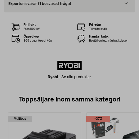
Experten svarar
(1 besvarad fråga)
Fri frakt
Fri retur
Från 599 kr*
Till valfri butik
Öppet köp
Hämta i butik
365 dagar öppet köp
Beställ online, från butikslager
Ryobi
-
Se alla produkter
Toppsäljare inom samma kategori
Multibuy
-37%