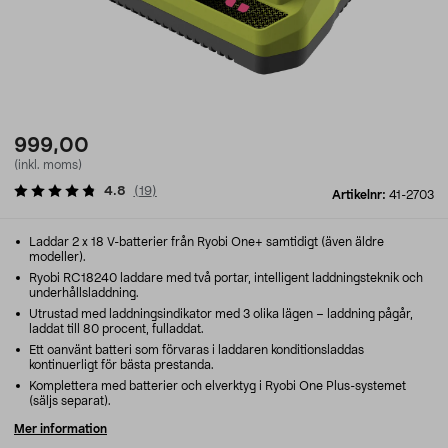
999,00
(inkl. moms)
4.8
(
19
)
Artikelnr:
41-2703
Laddar 2 x 18 V-batterier från Ryobi One+ samtidigt (även äldre
modeller).
Ryobi RC18240 laddare med två portar, intelligent laddningsteknik och
underhållsladdning.
Utrustad med laddningsindikator med 3 olika lägen – laddning pågår,
laddat till 80 procent, fulladdat.
Ett oanvänt batteri som förvaras i laddaren konditionsladdas
kontinuerligt för bästa prestanda.
Komplettera med batterier och elverktyg i Ryobi One Plus-systemet
(säljs separat).
Mer information