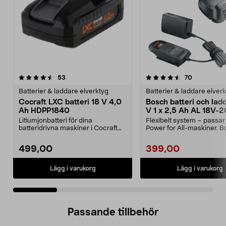
4.5 av 5 stjärnor
recensioner
4.5 av 5 stjärnor
recensioner
53
70
Batterier & laddare elverktyg
Batterier & laddare elver
Cocraft LXC batteri 18 V 4,0
Bosch batteri och lad
Ah HDPP1840
V 1 x 2,5 Ah AL 18V-2
Litiumjonbatteri för dina
Flexibelt system – passar 
batteridrivna maskiner i Cocraft
Power for All-maskiner. 
LXC-systemet. Cocraft...
startset 18 V ...
499,00
399,00
Lägg i varukorg
Lägg i varukorg
Passande tillbehör