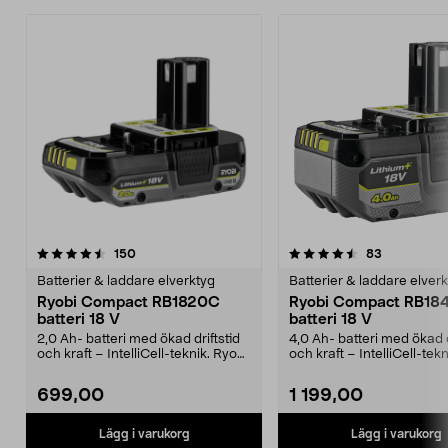
4.5av 5 stjärnor
recensioner
4.5av 5 stjärnor
recensione
150
83
Batterier & laddare elverktyg
Batterier & laddare elver
Ryobi Compact RB1820C
Ryobi Compact RB18
batteri 18 V
batteri 18 V
2,0 Ah- batteri med ökad driftstid
4,0 Ah- batteri med ökad d
och kraft – IntelliCell-teknik. Ryobi
och kraft – IntelliCell-tek
Compact...
Compact...
699,00
1 199,00
Lägg i varukorg
Lägg i varukorg