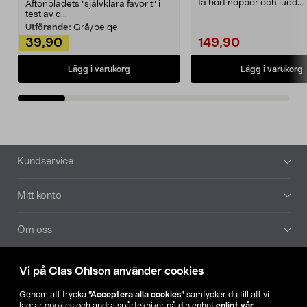
ta bort noppor och ludd.
Aftonbladets "självklara favorit” i
Noppborttagaren fräs...
test av d...
Utförande:
Grå/beige
39,90
149,90
Lägg i varukorg
Lägg i varukorg
Sidfot
Kundservice
Mitt konto
Om oss
Aktuellt
Vi på Clas Ohlson använder cookies
Genom att trycka
”Acceptera alla cookies”
samtycker du till att vi
Våra bolag
lagrar cookies och andra spårtekniker på din enhet
enligt vår