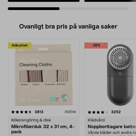
Ovanligt bra pris på vanliga saker
Kolla priset
-25%
4.0av 5 stjärnor
recensioner
4.5av 5 stjärnor
recensio
3813
3252
(9,97/st)
Köksrengöring & disk
Klädvård
Mikrofiberduk 32 x 31 cm, 4-
Noppborttagare batter
pack
Vårda kläder och andra tex