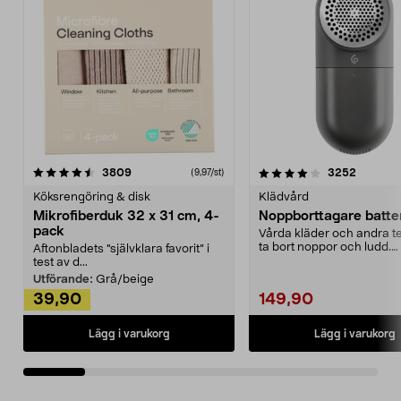
4.0av 5 stjärnor
recensioner
4.5av 5 stjärnor
recensio
3809
3252
(9,97/st)
Köksrengöring & disk
Klädvård
Mikrofiberduk 32 x 31 cm, 4-
Noppborttagare batter
pack
Vårda kläder och andra tex
ta bort noppor och ludd.
Aftonbladets "självklara favorit” i
Noppborttagaren fräs...
test av d...
Utförande:
Grå/beige
39,90
149,90
Lägg i varukorg
Lägg i varukorg