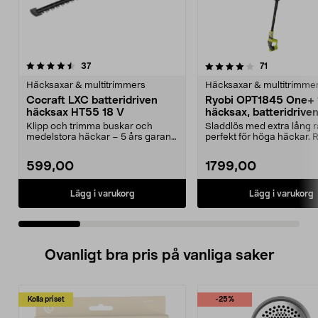
4.0 av 5 stjärnor
recensioner
4.0 av 5 stjärnor
recensioner
37
71
Häcksaxar & multitrimmers
Häcksaxar & multitrimme
Cocraft LXC batteridriven
Ryobi OPT1845 One+ 
häcksax HT55 18 V
häcksax, batteridrive
Klipp och trimma buskar och
Sladdlös med extra lång r
medelstora häckar – 5 års garanti.
perfekt för höga häckar. 
Cocraft LXC HT55 ...
OPT1845 – kraft...
599,00
1799,00
Lägg i varukorg
Lägg i varukorg
Ovanligt bra pris på vanliga saker
Kolla priset
-25%