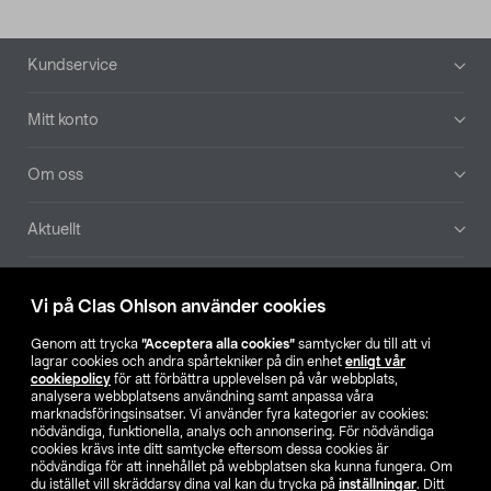
Sidfot
Kundservice
Mitt konto
Om oss
Aktuellt
Våra bolag
Vi på Clas Ohlson använder cookies
Hitta butik
Genom att trycka
”Acceptera alla cookies”
samtycker du till att vi
lagrar cookies och andra spårtekniker på din enhet
enligt vår
cookiepolicy
för att förbättra upplevelsen på vår webbplats,
SE
NO
FI
analysera webbplatsens användning samt anpassa våra
marknadsföringsinsatser. Vi använder fyra kategorier av cookies:
nödvändiga, funktionella, analys och annonsering. För nödvändiga
cookies krävs inte ditt samtycke eftersom dessa cookies är
nödvändiga för att innehållet på webbplatsen ska kunna fungera. Om
du istället vill skräddarsy dina val kan du trycka på
inställningar
. Ditt