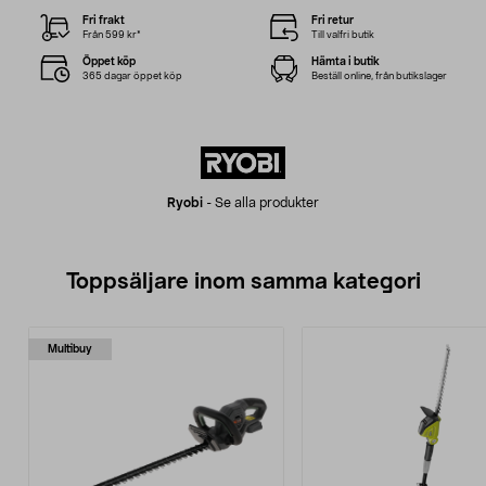
Fri frakt
Fri retur
Från 599 kr*
Till valfri butik
Öppet köp
Hämta i butik
365 dagar öppet köp
Beställ online, från butikslager
Ryobi
-
Se alla produkter
Toppsäljare inom samma kategori
Multibuy