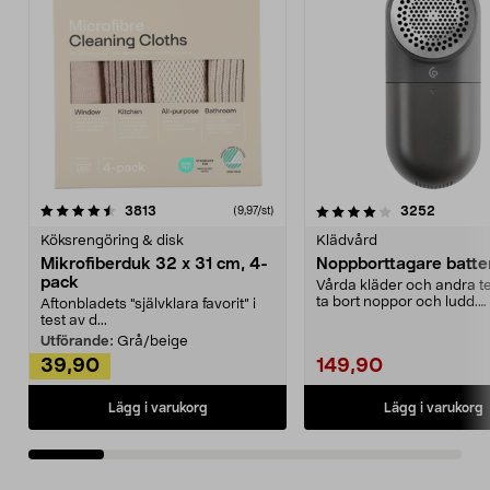
4.0av 5 stjärnor
recensioner
4.5av 5 stjärnor
recensio
3813
3252
(9,97/st)
Köksrengöring & disk
Klädvård
Mikrofiberduk 32 x 31 cm, 4-
Noppborttagare batter
pack
Vårda kläder och andra tex
ta bort noppor och ludd.
Aftonbladets "självklara favorit” i
Noppborttagaren fräs...
test av d...
Utförande:
Grå/beige
39,90
149,90
Lägg i varukorg
Lägg i varukorg