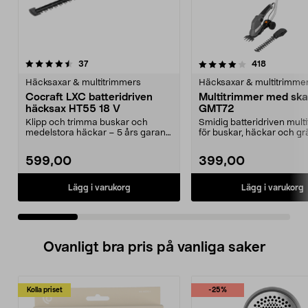
4.0 av 5 stjärnor
recensioner
4.0 av 5 stjärnor
recensione
37
418
Häcksaxar & multitrimmers
Häcksaxar & multitrimme
Cocraft LXC batteridriven
Multitrimmer med skaf
häcksax HT55 18 V
GMT72
Klipp och trimma buskar och
Smidig batteridriven mult
medelstora häckar – 5 års garanti.
för buskar, häckar och gr
Cocraft LXC HT55 ...
Löstagbart ...
599,00
399,00
Lägg i varukorg
Lägg i varukorg
Ovanligt bra pris på vanliga saker
Kolla priset
-25%