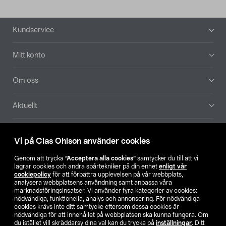
Sidfot
Kundservice
Mitt konto
Om oss
Aktuellt
Våra bolag
Vi på Clas Ohlson använder cookies
Hitta butik
Genom att trycka
”Acceptera alla cookies”
samtycker du till att vi
lagrar cookies och andra spårtekniker på din enhet
enligt vår
cookiepolicy
för att förbättra upplevelsen på vår webbplats,
SE
NO
FI
analysera webbplatsens användning samt anpassa våra
marknadsföringsinsatser. Vi använder fyra kategorier av cookies:
nödvändiga, funktionella, analys och annonsering. För nödvändiga
cookies krävs inte ditt samtycke eftersom dessa cookies är
nödvändiga för att innehållet på webbplatsen ska kunna fungera. Om
du istället vill skräddarsy dina val kan du trycka på
inställningar
. Ditt