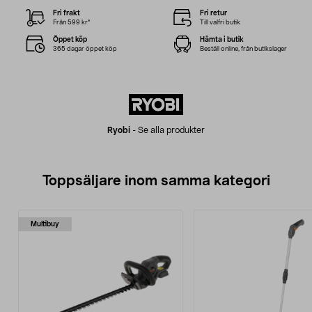
Fri frakt
Fri retur
Från 599 kr*
Till valfri butik
Öppet köp
Hämta i butik
365 dagar öppet köp
Beställ online, från butikslager
Ryobi
-
Se alla produkter
Toppsäljare inom samma kategori
Multibuy