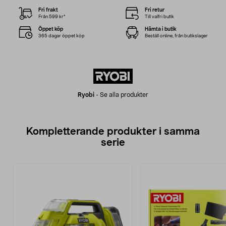
Fri frakt
Fri retur
Från 599 kr*
Till valfri butik
Öppet köp
Hämta i butik
365 dagar öppet köp
Beställ online, från butikslager
Ryobi
-
Se alla produkter
Kompletterande produkter i samma
serie