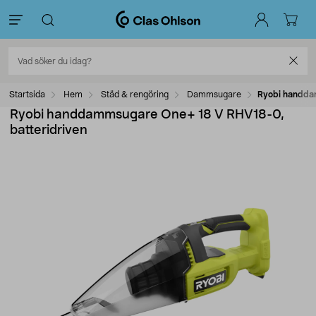
Startsida
Hem
Städ & rengöring
Dammsugare
Ryobi handda
Ryobi handdammsugare One+ 18 V RHV18-0,
batteridriven