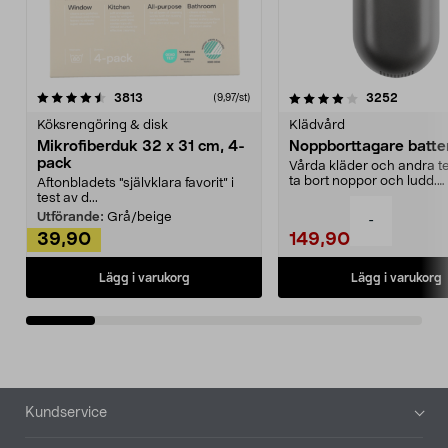
4.0av 5 stjärnor
recensioner
4.5av 5 stjärnor
recensio
3813
3252
(9,97/st)
Köksrengöring & disk
Klädvård
Mikrofiberduk 32 x 31 cm, 4-
Noppborttagare batter
pack
Vårda kläder och andra tex
ta bort noppor och ludd.
Aftonbladets "självklara favorit” i
Noppborttagaren fräs...
test av d...
Utförande:
Grå/beige
-
39,90
149,90
Lägg i varukorg
Lägg i varukorg
Sidfot
Kundservice