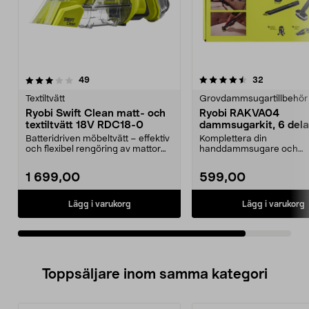
4.5av 5 stjärnor
recensioner
recensione
49
32
Textiltvätt
Grovdammsugartillbehör
Ryobi Swift Clean matt- och
Ryobi RAKVA04
textiltvätt 18V RDC18-0
dammsugarkit, 6 dela
Batteridriven möbeltvätt – effektiv
Komplettera din
och flexibel rengöring av mattor
handdammsugare och
och textile...
dammsugare med skaft 
munstycken. Ryobi R...
1 699,00
599,00
Lägg i varukorg
Lägg i varukorg
Toppsäljare inom samma kategori