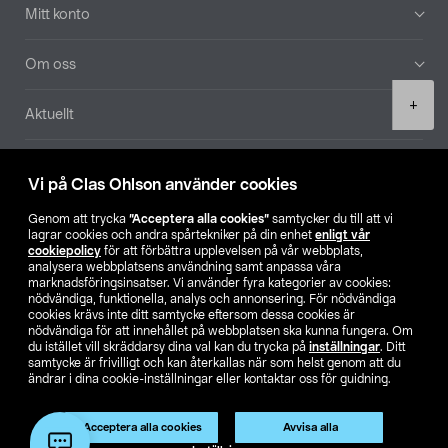
Mitt konto
Om oss
Product
+
Aktuellt
quantity
Våra bolag
Vi på Clas Ohlson använder cookies
Hitta butik
Genom att trycka
”Acceptera alla cookies”
samtycker du till att vi
lagrar cookies och andra spårtekniker på din enhet
enligt vår
cookiepolicy
för att förbättra upplevelsen på vår webbplats,
SE
NO
FI
analysera webbplatsens användning samt anpassa våra
marknadsföringsinsatser. Vi använder fyra kategorier av cookies:
nödvändiga, funktionella, analys och annonsering. För nödvändiga
cookies krävs inte ditt samtycke eftersom dessa cookies är
nödvändiga för att innehållet på webbplatsen ska kunna fungera. Om
du istället vill skräddarsy dina val kan du trycka på
inställningar
. Ditt
samtycke är frivilligt och kan återkallas när som helst genom att du
ändrar i dina cookie-inställningar eller kontaktar oss för guidning.
Köpvillkor
Privacy statement
Klubbvillkor
För företag
Ändra till priser exklusive moms
Acceptera alla cookies
Avvisa alla
Lägg i varukorg
(1)