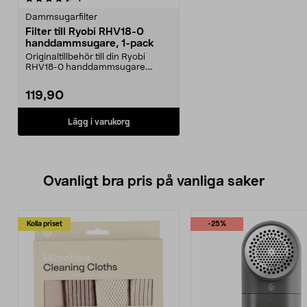
Dammsugarfilter
Filter till Ryobi RHV18-0
handdammsugare, 1-pack
Originaltillbehör till din Ryobi
RHV18-0 handdammsugare.
Ryobi RACLHVF filter – ...
119,90
Lägg i varukorg
Ovanligt bra pris på vanliga saker
Kolla priset
-25%