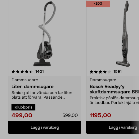
-20%
4.0 av 5 stjärnor
recensioner
4.5 av 5 stjärnor
recension
1401
1591
Dammsugare
Dammsugare
Liten dammsugare
Bosch Readyy'y
skaftdammsugare B
Smidig att använda och tar liten
14,4 V
plats att förvara. Passande
Praktisk påslös dammsu
dammsugarpåse 44-17...
är laddbar. Perfekt hjälp v
Klubbpris
snabbstädning. 2-i-...
499,00
1195,00
599,00
Lägg i varukorg
Lägg i varukorg