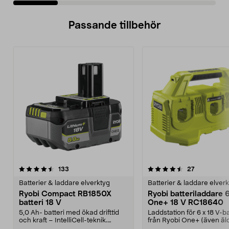
Passande tillbehör
4.5av 5 stjärnor
recensioner
4.5av 5 stjärnor
recensioner
133
27
Batterier & laddare elverktyg
Batterier & laddare elver
Ryobi Compact RB1850X
Ryobi batteriladdare 
batteri 18 V
One+ 18 V RC18640
5,0 Ah- batteri med ökad drifttid
Laddstation för 6 x 18 V-ba
och kraft – IntelliCell-teknik.
från Ryobi One+ (även äl
Compact RB1850...
modeller). Ryobi ...