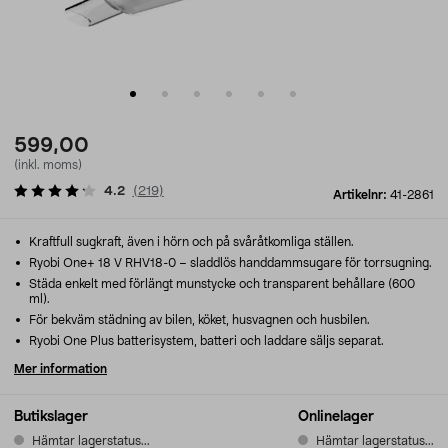
599,00
(inkl. moms)
4.2
(
219
)
Artikelnr:
41-2861
Kraftfull sugkraft, även i hörn och på svåråtkomliga ställen.
Ryobi One+ 18 V RHV18-0 – sladdlös handdammsugare för torrsugning.
Städa enkelt med förlängt munstycke och transparent behållare (600
ml).
För bekväm städning av bilen, köket, husvagnen och husbilen.
Ryobi One Plus batterisystem, batteri och laddare säljs separat.
Mer information
Butikslager
Onlinelager
Hämtar lagerstatus...
Hämtar lagerstatus...