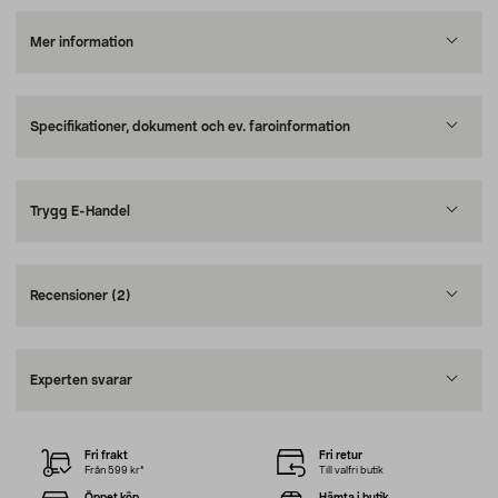
Mer information
Specifikationer, dokument och ev. faroinformation
Trygg E-Handel
Recensioner
(2)
Experten svarar
Fri frakt
Fri retur
Från 599 kr*
Till valfri butik
Öppet köp
Hämta i butik