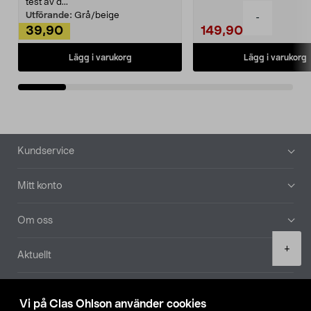
Noppborttagaren fräs...
test av d...
Utförande:
Grå/beige
-
39,90
149,90
Lägg i varukorg
Lägg i varukorg
Sidfot
Kundservice
Mitt konto
Om oss
Product
+
Aktuellt
quantity
Våra bolag
Vi på Clas Ohlson använder cookies