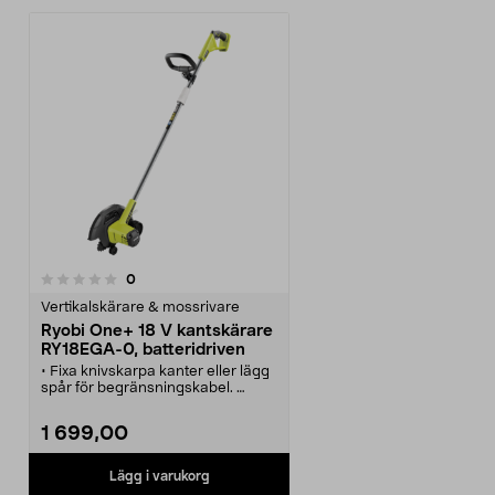
recensioner
0
Vertikalskärare & mossrivare
Ryobi One+ 18 V kantskärare
RY18EGA-0, batteridriven
• Fixa knivskarpa kanter eller lägg
spår för begränsningskabel.
• Ryobi RY18EGA-0 – sladdlös
kantskärare med guidehjul och
1 699,00
justerbart handtag.
• Med 4-stegs höjdinställning kan
du anpassa i olika höjder mellan 6
Lägg i varukorg
till 38 mm.