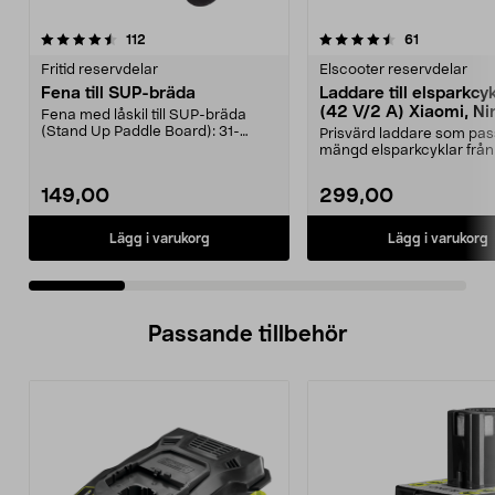
4.5 av 5 stjärnor
recensioner
4.5 av 5 stjärnor
recensioner
112
61
Fritid reservdelar
Elscooter reservdelar
Fena till SUP-bräda
Laddare till elsparkcy
(42 V/2 A) Xiaomi, Ni
Fena med låskil till SUP-bräda
E-Way m.fl.
(Stand Up Paddle Board): 31-
Prisvärd laddare som pas
974331-2059, E11 Pass...
mängd elsparkcyklar från
Ninebot och E-Wa...
149,00
299,00
Lägg i varukorg
Lägg i varukorg
Passande tillbehör