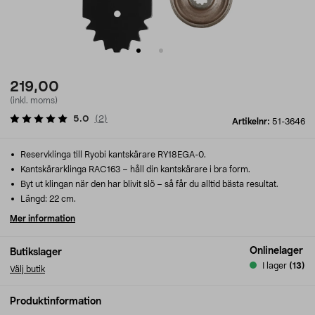
219,00
(inkl. moms)
5.0
(
2
)
Artikelnr:
51-3646
Reservklinga till Ryobi kantskärare RY18EGA-0.
Kantskärarklinga RAC163 – håll din kantskärare i bra form.
Byt ut klingan när den har blivit slö – så får du alltid bästa resultat.
Längd: 22 cm.
Mer information
Onlinelager
Butikslager
I lager
(13)
Välj butik
Produktinformation