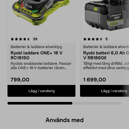
4.5av 5 stjärnor
recensioner
4.5av 5 stjärnor
recensioner
39
5
Batterier & laddare elverktyg
Batterier & laddare elver
Ryobi laddare ONE+ 18 V
Ryobi batteri 6,0 Ah 
RC18150
V RB1860X
Ryobis snabbaste laddare. Passar
Tåligt med lång drifttid. J
alla ONE+ 18 V-batterier (även
effektivt med dina verktyg
äldre modeller)....
Ryobi One+. Ryob...
799,00
1 699,00
Lägg i varukorg
Lägg i varukorg
Används med