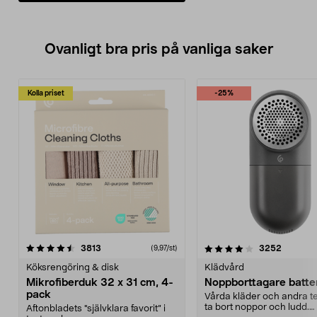
• Försedd med skyddskåpa –
skyddar dig från stänkande grus
och jord.
• Komplettera med batteri och
Ovanligt bra pris på vanliga saker
laddare i Ryobi One Plus-systemet
(säljs separat).
Kolla priset
-25%
4.0av 5 stjärnor
recensioner
4.5av 5 stjärnor
recensio
3813
3252
(9,97/st)
Köksrengöring & disk
Klädvård
Mikrofiberduk 32 x 31 cm, 4-
Noppborttagare batter
pack
Vårda kläder och andra tex
ta bort noppor och ludd.
Aftonbladets "självklara favorit” i