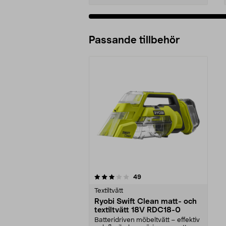
Passande tillbehör
0av 5 stjärnor
recensioner
49
Textiltvätt
Ryobi Swift Clean matt- och
textiltvätt 18V RDC18-0
Batteridriven möbeltvätt – effektiv