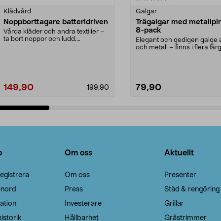
Klädvård
Galgar
Noppborttagare batteridriven
Trägalgar med metallpi
8-pack
Vårda kläder och andra textilier –
ta bort noppor och ludd.
Elegant och gedigen galge a
Noppborttagaren fräs...
och metall – finns i flera färg
Galge med sv...
149,90
79,90
199,90
Lägg i varukorg
Lägg i varukorg
o
Om oss
Aktuellt
egistrera
Om oss
Presenter
enord
Press
Städ & rengöring
ation
Investerare
Grillar
istorik
Hållbarhet
Grästrimmer