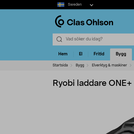
Select
Sweden
market
Hem
El
Fritid
Bygg
Startsida
Bygg
Elverktyg & maskiner
Ryobi laddare ONE+