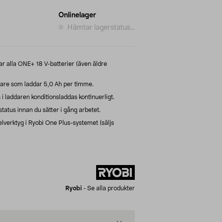
Onlinelager
Hämtar lagerstatus...
r alla ONE+ 18 V-batterier (även äldre
are som laddar 5,0 Ah per timme.
i laddaren konditionsladdas kontinuerligt.
tatus innan du sätter i gång arbetet.
lverktyg i Ryobi One Plus-systemet (säljs
Ryobi
-
Se alla produkter