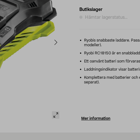
Butikslager
Hämtar lagerstatus...
Ryobis snabbaste laddare. Passa
modeller).
Ryobi RC18150 är en snabbladd
Ett oanvänt batteri som förvaras 
Laddningsindikator visar batteris
Komplettera med batterier och e
separat).
Mer information