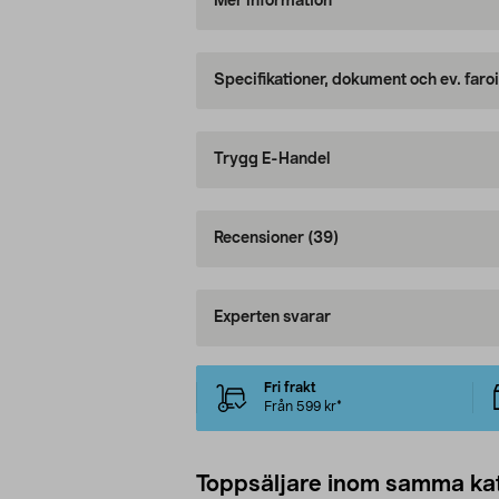
Mer information
Specifikationer, dokument och ev. faro
Trygg E-Handel
Recensioner
(39)
Experten svarar
Fri frakt
Från 599 kr*
Toppsäljare inom samma ka