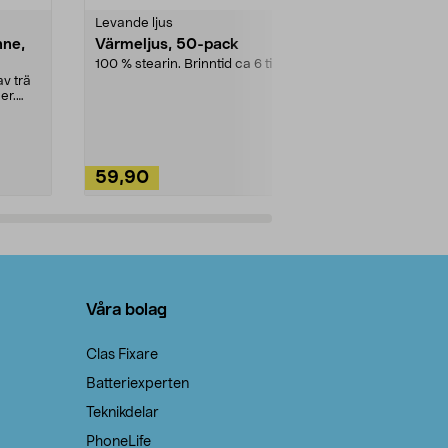
Levande ljus
Rengöringsm
nne,
Värmeljus, 50-pack
Bikarbonat
100 % stearin. Brinntid ca 6 tim.
Ett allsidigt 
städning och 
v trä
ute. Städa med
er.
59,90
49,90
Lägg i varukorg
Lägg
Våra bolag
Clas Fixare
Batteriexperten
Teknikdelar
PhoneLife