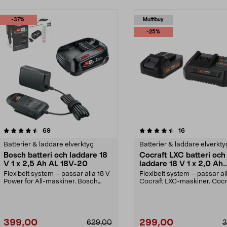
-37%
Multibuy
-25%
4.5 av 5 stjärnor
recensioner
5.0 av 5 stjärnor
recensioner
69
16
Batterier & laddare elverktyg
Batterier & laddare elverkty
Bosch batteri och laddare 18
Cocraft LXC batteri och
V 1 x 2,5 Ah AL 18V-20
laddare 18 V 1 x 2,0 Ah
CBS42
Flexibelt system – passar alla 18 V
Flexibelt system – passar al
Power for All-maskiner. Bosch
Cocraft LXC-maskiner. Cocr
startset 18 V ...
LXC CBS42 – 18...
399,00
299,00
629,00
3