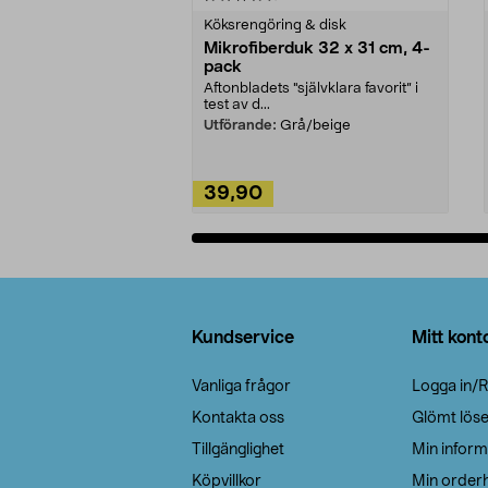
Köksrengöring & disk
Mikrofiberduk 32 x 31 cm, 4-
pack
Aftonbladets "självklara favorit” i
test av d...
Utförande:
Grå/beige
39,90
Lägg i varukorg
Sidfot
Kundservice
Mitt kont
Vanliga frågor
Logga in/R
Kontakta oss
Glömt lös
Tillgänglighet
Min inform
Köpvillkor
Min orderh