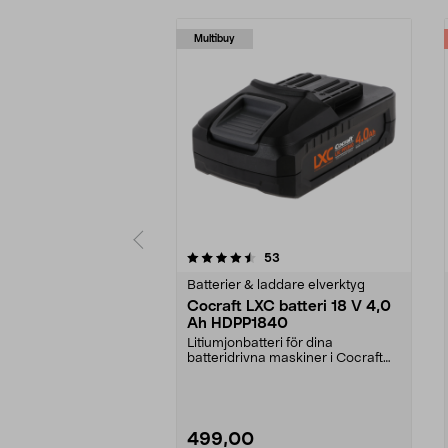
Multibuy
5 av 5 stjärnor
4.5 av 5 stjärnor
recensioner
53
Batterier & laddare elverktyg
Cocraft LXC batteri 18 V 4,0
Ah HDPP1840
Litiumjonbatteri för dina
batteridrivna maskiner i Cocraft
LXC-systemet. Cocraft...
499,00