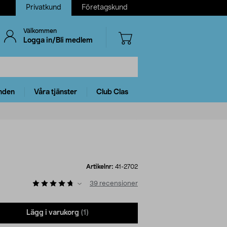
Privatkund
Företagskund
Välkommen
Logga in/Bli medlem
nden
Våra tjänster
Club Clas
Artikelnr:
41-2702
39
recensioner
Lägg i varukorg
(1)