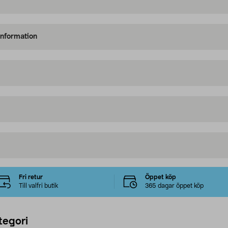
information
Fri retur
Öppet köp
Till valfri butik
365 dagar öppet köp
tegori