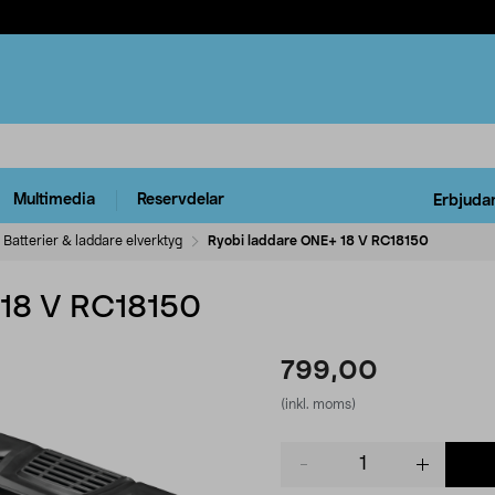
Multimedia
Reservdelar
Erbjuda
Batterier & laddare elverktyg
Ryobi laddare ONE+ 18 V RC18150
 18 V RC18150
799,00
(inkl. moms)
Product
quantity