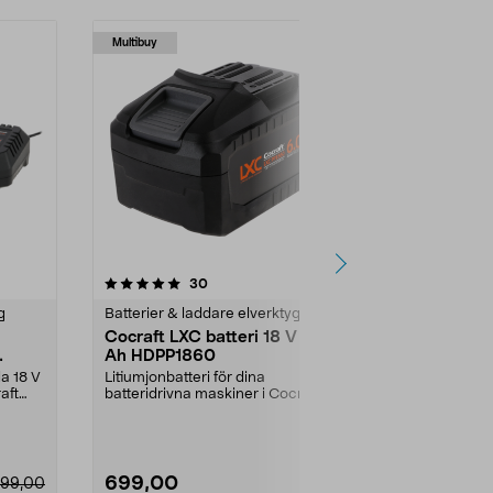
Multibuy
4.5 av 5 stjärnor
recensioner
4.5
30
g
Batterier & laddare elverktyg
Batterier & l
Cocraft LXC batteri 18 V 6,0
Ryobi batte
Ah HDPP1860
Compact 18
Ah RB1824
la 18 V
Litiumjonbatteri för dina
Jobba bättre
aft
batteridrivna maskiner i Cocraft
verktyg från 
LXC-systemet. Cocraft...
Compact RB18
699,00
1499,00
99,00