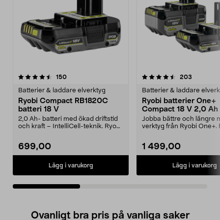
4.5av 5 stjärnor
recensioner
4.5av 5 stjärnor
recension
150
203
Batterier & laddare elverktyg
Batterier & laddare elver
Ryobi Compact RB1820C
Ryobi batterier One+
batteri 18 V
Compact 18 V 2,0 Ah 
Ah RB18242X
2,0 Ah- batteri med ökad driftstid
Jobba bättre och längre 
och kraft – IntelliCell-teknik. Ryobi
verktyg från Ryobi One+.
Compact...
Compact RB18242X...
699,00
1 499,00
Lägg i varukorg
Lägg i varukorg
Ovanligt bra pris på vanliga saker