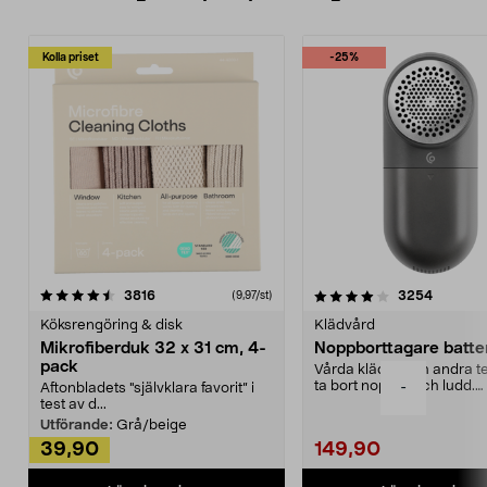
Kolla priset
-25%
4.0av 5 stjärnor
recensioner
4.5av 5 stjärnor
recensio
3816
3254
(9,97/st)
Köksrengöring & disk
Klädvård
Mikrofiberduk 32 x 31 cm, 4-
Noppborttagare batter
pack
Vårda kläder och andra tex
ta bort noppor och ludd.
-
Aftonbladets "självklara favorit” i
Noppborttagaren fräs...
test av d...
Utförande:
Grå/beige
39,90
149,90