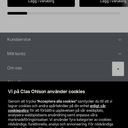
Lägg i varukorg
Lägg i varukorg
Sidfot
Kundservice
Mitt konto
Product
Om oss
+
quantity
Aktuellt
Vi på Clas Ohlson använder cookies
Våra bolag
Genom att trycka
”Acceptera alla cookies”
samtycker du till att vi
lagrar cookies och andra spårtekniker på din enhet
enligt vår
Hitta butik
cookiepolicy
för att förbättra upplevelsen på vår webbplats,
analysera webbplatsens användning samt anpassa våra
marknadsföringsinsatser. Vi använder fyra kategorier av cookies:
nödvändiga, funktionella, analys och annonsering. För nödvändiga
SE
NO
FI