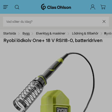
Startsida
Bygg
Elverktyg & maskiner
Lödning & tillbehör
Ryobi
Ryobi lödkolv One+ 18 V RSI18-0, batteridriven