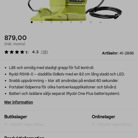
879,00
(inkl. moms)
4.3
(
18
)
Artikelnr:
41-2866
Lätt och smidig med stadigt grepp för full kontroll.
Ryobi RSI18-0 – sladdlös lödkolv med en 82 cm lång sladd och LED.
Snabb uppvärmning – klar att användas på endast 60 sekunder.
Portabel lödpenna för olika hantverksapplikationer och bilvård.
Batteri och laddare säljs separat (Ryobi One Plus batterisystem).
Mer information
Butikslager
Onlinelager
Hämtar lagerstatus...
Hämtar lagerstatus...