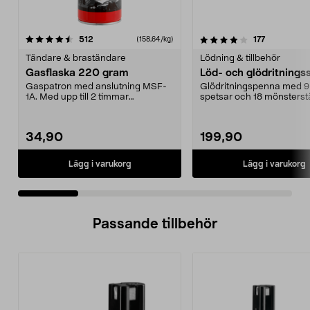
4.0 av 5 stjärnor
recensioner
4.0 av 5 stjärnor
recensione
512
177
(158,64/kg)
Tändare & braständare
Lödning & tillbehör
Gasflaska 220 gram
Löd- och glödritnings
Gaspatron med anslutning MSF-
Glödritningspenna med 9 
1A. Med upp till 2 timmar
spetsar och 18 mönsterst
användning. Gasflaska 220...
Används för att sk...
34,90
199,90
Lägg i varukorg
Lägg i varukorg
Passande tillbehör