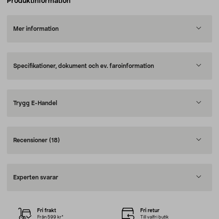
Produktinformation
Mer information
Specifikationer, dokument och ev. faroinformation
Trygg E-Handel
Recensioner
(18)
Experten svarar
Fri frakt
Fri retur
Från 599 kr*
Till valfri butik