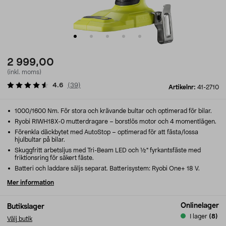
2 999,00
(inkl. moms)
4.6
(
39
)
Artikelnr:
41-2710
1000/1600 Nm. För stora och krävande bultar och optimerad för bilar.
Ryobi RIWH18X-0 mutterdragare – borstlös motor och 4 momentlägen.
Förenkla däckbytet med AutoStop – optimerad för att fästa/lossa
hjulbultar på bilar.
Skuggfritt arbetsljus med Tri-Beam LED och ½" fyrkantsfäste med
friktionsring för säkert fäste.
Batteri och laddare säljs separat. Batterisystem: Ryobi One+ 18 V.
Mer information
Onlinelager
Butikslager
I lager
(8)
Välj butik