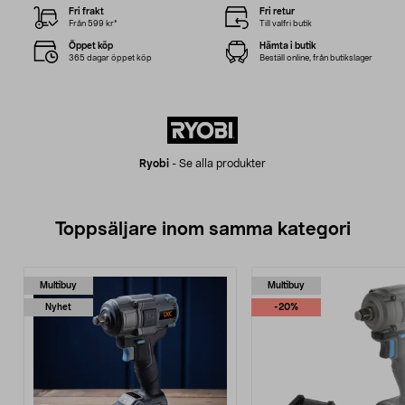
Fri frakt
Fri retur
Från 599 kr*
Till valfri butik
Öppet köp
Hämta i butik
365 dagar öppet köp
Beställ online, från butikslager
Ryobi
-
Se alla produkter
Toppsäljare inom samma kategori
Multibuy
Multibuy
Nyhet
-20%