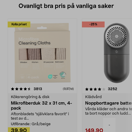
Ovanligt bra pris på vanliga saker
Kolla priset
-25%
4.0av 5 stjärnor
recensioner
4.5av 5 stjärnor
recensio
3813
3252
(9,97/st)
Köksrengöring & disk
Klädvård
Mikrofiberduk 32 x 31 cm, 4-
Noppborttagare batter
pack
Vårda kläder och andra tex
ta bort noppor och ludd.
Aftonbladets "självklara favorit” i
Noppborttagaren fräs...
test av d...
Utförande:
Grå/beige
-
39,90
149,90