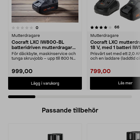
4.0 av 5 stjärnor
4.5 av 5 stjärnor
recensione
66
recensioner
0
Mutterdragare
Mutterdragare
Cocraft LXC IW800-BL
Cocraft LXC mutterdr
batteridriven mutterdragare
18 V, med 1 batteri I
18 V
För däckbyte, maskinservice och
Prisvärt set med ett 2,0 A
tunga skruvjobb – upp till 800 Nm.
och en laddare (laddtid c
Cocraft LXC I...
minuter). C...
999,00
799,00
Läs mer
Lägg i varukorg
Passande tillbehör