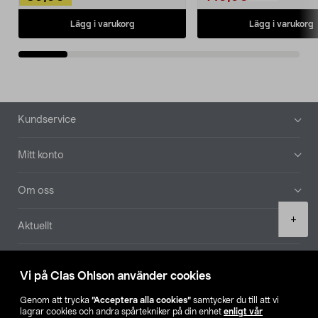
Lägg i varukorg
Lägg i varukorg
Sidfot
Kundservice
Mitt konto
Om oss
Product
+
Aktuellt
quantity
Våra bolag
Vi på Clas Ohlson använder cookies
Hitta butik
Genom att trycka
”Acceptera alla cookies”
samtycker du till att vi
lagrar cookies och andra spårtekniker på din enhet
enligt vår