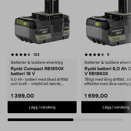
4.5av 5 stjärnor
recensioner
4.5av 5 stjärnor
recensioner
133
5
Batterier & laddare elverktyg
Batterier & laddare elver
Ryobi Compact RB1850X
Ryobi batteri 6,0 Ah 
batteri 18 V
V RB1860X
5,0 Ah- batteri med ökad drifttid
Tåligt med lång drifttid. J
och kraft – IntelliCell-teknik.
effektivt med dina verktyg
Compact RB1850...
Ryobi One+. Ryob...
1 399,00
1 699,00
Lägg i varukorg
Lägg i varukorg