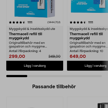
4.5 av 5 stjärnor
recensioner
4.5 av 5 stjärnor
recensione
1111
1111
(3444,70/l)
Myggskydd & insektsskydd ute
Myggskydd & insektsskyd
Thermacell refill till
Thermacell refill till
myggskydd
myggskydd
Originaltillbehör med en
Originaltillbehör med en
gaspatron och myggme...
gaspatron och myggme...
Antal i förpackning:
4
Antal i förpackning:
10
299,00
649,00
349,00
Lägg i varukorg
Lägg i varukorg
Passande tillbehör