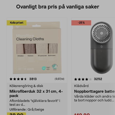
Ovanligt bra pris på vanliga saker
Kolla priset
-25%
4.0av 5 stjärnor
recensioner
4.5av 5 stjärnor
recensio
3813
3252
(9,97/st)
Köksrengöring & disk
Klädvård
Mikrofiberduk 32 x 31 cm, 4-
Noppborttagare batter
pack
Vårda kläder och andra tex
ta bort noppor och ludd.
Aftonbladets "självklara favorit” i
Noppborttagaren fräs...
test av d...
Utförande:
Grå/beige