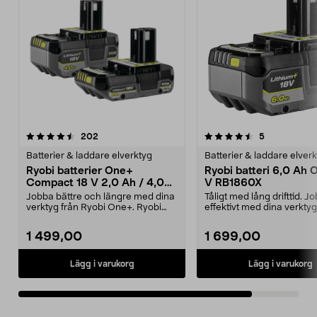
4.5av 5 stjärnor
recensioner
recensioner
202
5
Batterier & laddare elverktyg
Batterier & laddare elver
Ryobi batterier One+
Ryobi batteri 6,0 Ah 
Compact 18 V 2,0 Ah / 4,0
V RB1860X
Ah RB18242X
Jobba bättre och längre med dina
Tåligt med lång drifttid. J
verktyg från Ryobi One+. Ryobi
effektivt med dina verktyg
Compact RB18242X...
Ryobi One+. Ryob...
1 499,00
1 699,00
Lägg i varukorg
Lägg i varukorg