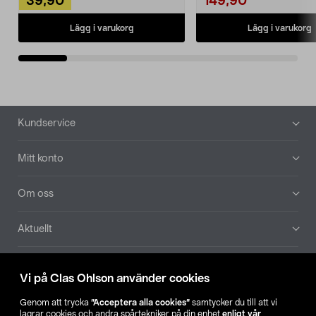
39,90
149,90
Lägg i varukorg
Lägg i varukorg
Sidfot
Kundservice
Mitt konto
Om oss
Aktuellt
Våra bolag
Vi på Clas Ohlson använder cookies
Hitta butik
Genom att trycka
”Acceptera alla cookies”
samtycker du till att vi
lagrar cookies och andra spårtekniker på din enhet
enligt vår