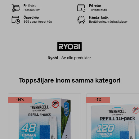
Fri frakt
Fri retur
Från 599 kr*
Till valfri butik
Öppet köp
Hämta i butik
365 dagar öppet köp
Beställ online, från butikslager
Ryobi
-
Se alla produkter
Toppsäljare inom samma kategori
-14%
-7%