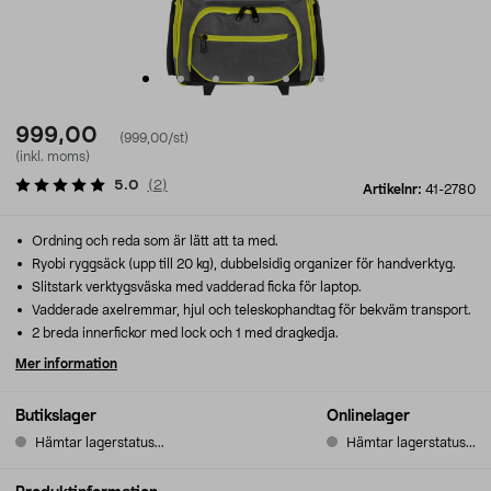
999,00
(999,00/st)
(inkl. moms)
5.0
(
2
)
Artikelnr:
41-2780
Ordning och reda som är lätt att ta med.
Ryobi ryggsäck (upp till 20 kg), dubbelsidig organizer för handverktyg.
Slitstark verktygsväska med vadderad ficka för laptop.
Vadderade axelremmar, hjul och teleskophandtag för bekväm transport.
2 breda innerfickor med lock och 1 med dragkedja.
Mer information
Butikslager
Onlinelager
Hämtar lagerstatus...
Hämtar lagerstatus...