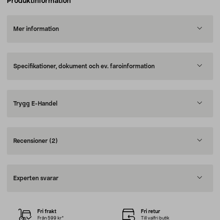
Produktinformation
Mer information
Specifikationer, dokument och ev. faroinformation
Trygg E-Handel
Recensioner
(2)
Experten svarar
Fri frakt
Fri retur
Från 599 kr*
Till valfri butik