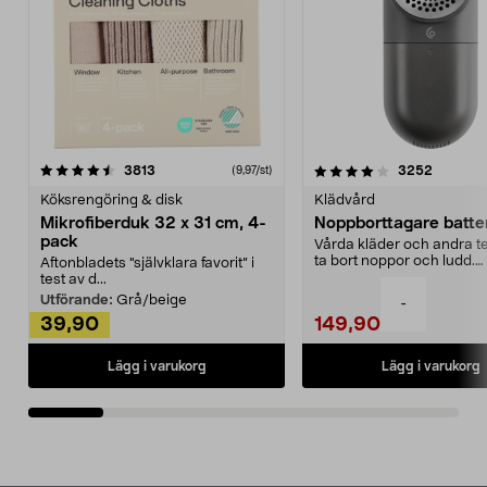
4.0av 5 stjärnor
recensioner
4.5av 5 stjärnor
recensio
3813
3252
(9,97/st)
Köksrengöring & disk
Klädvård
Mikrofiberduk 32 x 31 cm, 4-
Noppborttagare batter
pack
Vårda kläder och andra tex
ta bort noppor och ludd.
Aftonbladets "självklara favorit” i
Noppborttagaren fräs...
test av d...
Utförande:
Grå/beige
-
39,90
149,90
Lägg i varukorg
Lägg i varukorg