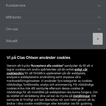
Sidfot
Kundservice
Mitt konto
Om oss
Product
+
Aktuellt
quantity
Våra bolag
Vi på Clas Ohlson använder cookies
Hitta butik
Genom att trycka
”Acceptera alla cookies”
samtycker du till att vi
lagrar cookies och andra spårtekniker på din enhet
enligt vår
cookiepolicy
för att förbättra upplevelsen på vår webbplats,
SE
NO
FI
analysera webbplatsens användning samt anpassa våra
marknadsföringsinsatser. Vi använder fyra kategorier av cookies:
nödvändiga, funktionella, analys och annonsering. För nödvändiga
cookies krävs inte ditt samtycke eftersom dessa cookies är
nödvändiga för att innehållet på webbplatsen ska kunna fungera. Om
du istället vill skräddarsy dina val kan du trycka på
inställningar
. Ditt
samtycke är frivilligt och kan återkallas när som helst genom att du
ändrar i dina cookie-inställningar eller kontaktar oss för guidning.