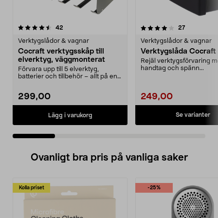
4.0 av 5 stjärnor
recensioner
4.5 av 5 stjärnor
recensioner
42
27
Verktygslådor & vagnar
Verktygslådor & vagnar
Cocraft verktygsskåp till
Verktygslåda Cocraft
elverktyg, väggmonterat
Rejäl verktygsförvaring 
handtag och spänn...
Förvara upp till 5 elverktyg,
batterier och tillbehör – allt på en
plats. Cocraf...
299,00
249,00
Se varianter
Lägg i varukorg
Ovanligt bra pris på vanliga saker
Kolla priset
-25%