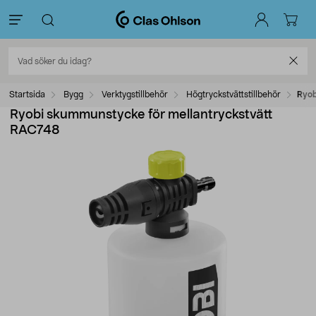
Startsida
Bygg
Verktygstillbehör
Högtryckstvättstillbehör
Ryob
Ryobi skummunstycke för mellantryckstvätt
RAC748