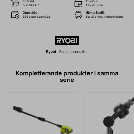
Fri frakt
Fri retur
Från 599 kr*
Till valfri butik
Öppet köp
Hämta i butik
365 dagar öppet köp
Beställ online, från butikslager
Ryobi
-
Se alla produkter
Kompletterande produkter i samma
serie