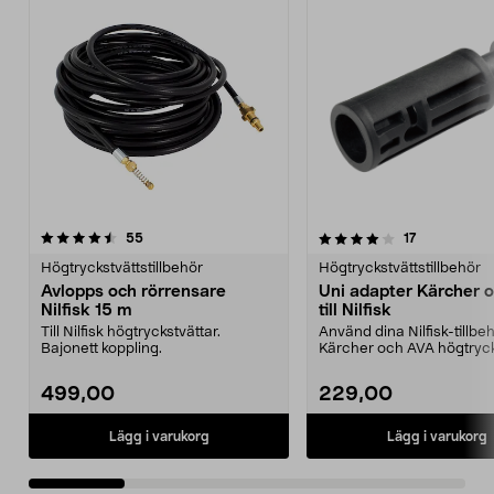
4.0 av 5 stjärnor
recensioner
4.0 av 5 stjärnor
recensioner
55
17
Högtryckstvättstillbehör
Högtryckstvättstillbehör
Avlopps och rörrensare
Uni adapter Kärcher 
Nilfisk 15 m
till Nilfisk
Till Nilfisk högtryckstvättar.
Använd dina Nilfisk-tillbehö
Bajonett koppling.
Kärcher och AVA högtryck
Passar Ni...
499,00
229,00
Lägg i varukorg
Lägg i varukorg