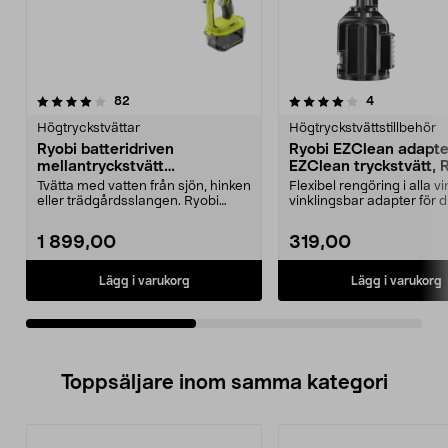
4.0av 5 stjärnor
recensioner
5.0av 5 stjärnor
recensioner
82
4
Högtryckstvättar
Högtryckstvättstillbehör
Ryobi batteridriven
Ryobi EZClean adapte
mellantryckstvätt
EZClean tryckstvätt,
RY18PW22A-0
Tvätta med vatten från sjön, hinken
Flexibel rengöring i alla vi
eller trädgårdsslangen. Ryobi
vinklingsbar adapter för d
RY18PW22A-0, e...
EZClean-tvätt. ...
1 899,00
319,00
Lägg i varukorg
Lägg i varukorg
Toppsäljare inom samma kategori