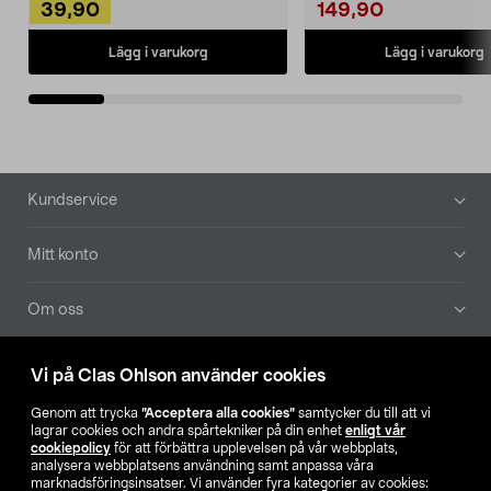
39,90
149,90
Lägg i varukorg
Lägg i varukorg
Sidfot
Kundservice
Mitt konto
Om oss
Aktuellt
Vi på Clas Ohlson använder cookies
Genom att trycka
”Acceptera alla cookies”
samtycker du till att vi
Våra bolag
lagrar cookies och andra spårtekniker på din enhet
enligt vår
cookiepolicy
för att förbättra upplevelsen på vår webbplats,
analysera webbplatsens användning samt anpassa våra
Hitta butik
marknadsföringsinsatser. Vi använder fyra kategorier av cookies: