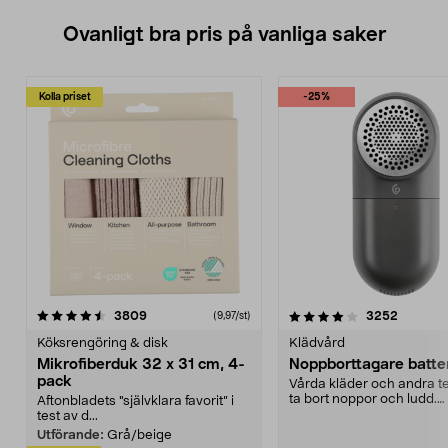
Ovanligt bra pris på vanliga saker
Kolla priset
-25%
4.0av 5 stjärnor
recensioner
4.5av 5 stjärnor
recensio
3809
3252
(9,97/st)
Köksrengöring & disk
Klädvård
Mikrofiberduk 32 x 31 cm, 4-
Noppborttagare batter
pack
Vårda kläder och andra tex
ta bort noppor och ludd.
Aftonbladets "självklara favorit” i
Noppborttagaren fräs...
test av d...
Utförande:
Grå/beige