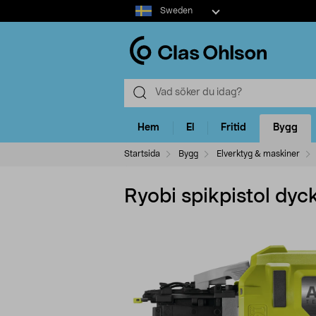
Select
Sweden
market
Hem
El
Fritid
Bygg
Startsida
Bygg
Elverktyg & maskiner
Ryobi spikpistol dyc