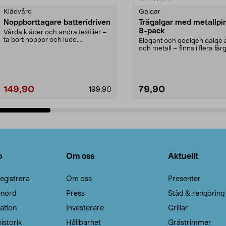
Klädvård
Galgar
Noppborttagare batteridriven
Trägalgar med metallpi
8-pack
Vårda kläder och andra textilier –
ta bort noppor och ludd.
Elegant och gedigen galge a
Noppborttagaren fräs...
och metall – finns i flera färg
Galge med sv...
149,90
79,90
199,90
Lägg i varukorg
Lägg i varukorg
o
Om oss
Aktuellt
egistrera
Om oss
Presenter
enord
Press
Städ & rengöring
ation
Investerare
Grillar
istorik
Hållbarhet
Grästrimmer