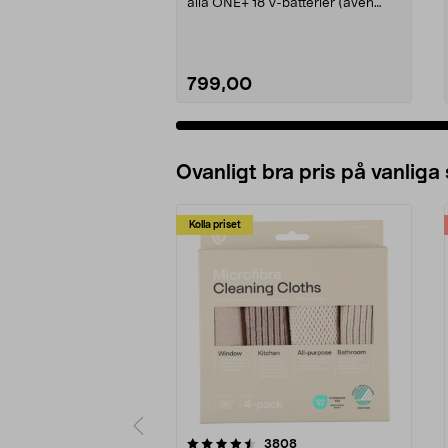
alla ONE+ 18 V-batterier (även
äldre modeller)....
799,00
Lägg i varukorg
Ovanligt bra pris på vanliga
Kolla priset
5av 5 stjärnor
4.0av 5 stjärnor
recensioner
3808