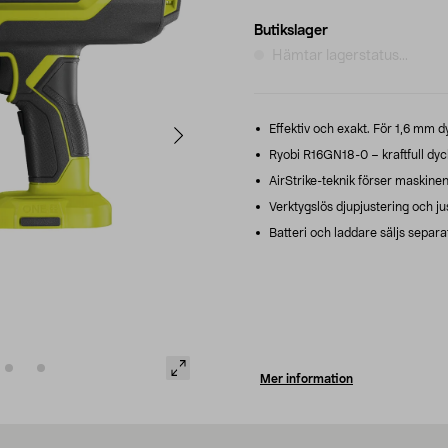
Butikslager
Hämtar lagerstatus...
Effektiv och exakt. För 1,6 mm 
Ryobi R16GN18-0 – kraftfull dy
AirStrike-teknik förser maskine
Verktygslös djupjustering och just
Batteri och laddare säljs separa
Mer information