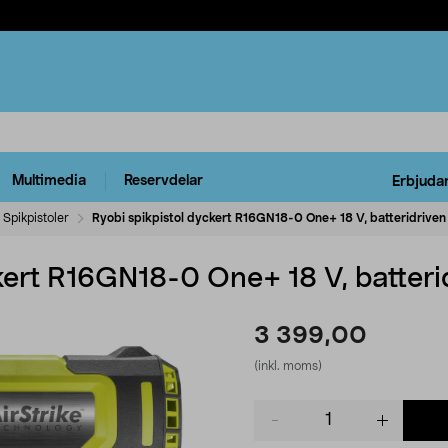
Multimedia
Reservdelar
Erbjuda
Spikpistoler
Ryobi spikpistol dyckert R16GN18-0 One+ 18 V, batteridriven
kert R16GN18-0 One+ 18 V, batteri
3 399,00
(inkl. moms)
Product
quantity