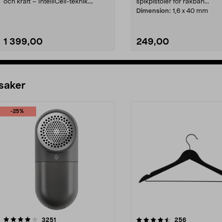
och kraft – IntelliCell-teknik.
spikpistoler för rakban...
Compact RB1850...
Dimension:
1,6 x 40 mm
1 399,00
249,00
Lägg i varukorg
Lägg i varukorg
 saker
-25%
4.5av 5 stjärnor
recensioner
4.0av 5 stjärnor
recensioner
3251
256