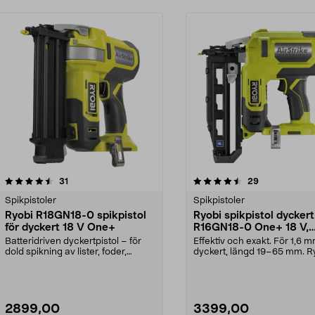
4.5 av 5 stjärnor
recensioner
5.0 av 5 stjärnor
recensioner
31
29
Spikpistoler
Spikpistoler
Ryobi R18GN18-0 spikpistol
Ryobi spikpistol dyckert
för dyckert 18 V One+
R16GN18-0 One+ 18 V,
batteridriven
Batteridriven dyckertpistol – för
Effektiv och exakt. För 1,6 
dold spikning av lister, foder,
dyckert, längd 19–65 mm. R
socklar etc. R...
R16GN18-0 – kraftf...
2899,00
3399,00