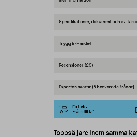
Mer information
Specifikationer, dokument och ev. faro
Trygg E-Handel
Recensioner
(29)
Experten svarar
(5 besvarade frågor)
Fri frakt
Från 599 kr*
Toppsäljare inom samma ka