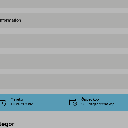
information
Fri retur
Öppet köp
Till valfri butik
365 dagar öppet köp
tegori