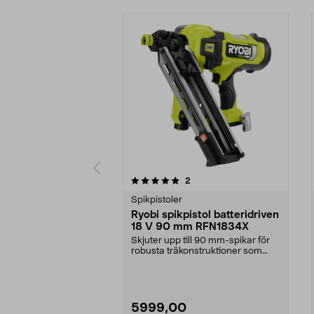
0 av 5 stjärnor
4.5 av 5 stjärnor
recensioner
2
Spikpistoler
Ryobi spikpistol batteridriven
18 V 90 mm RFN1834X
Skjuter upp till 90 mm-spikar för
robusta träkonstruktioner som
träväggar och ta...
5999,00