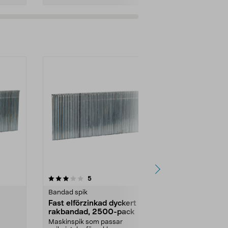
3.0av 5 stjärnor
recensioner
5
5
Bandad spik
Bandad spik
Fast elförzinkad dyckert
Fast elförz
rakbandad, 2500-pack
rakbandad,
Maskinspik som passar
Maskinspik s