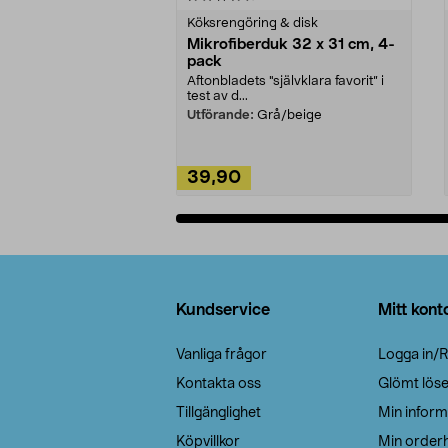
Köksrengöring & disk
Mikrofiberduk 32 x 31 cm, 4-
pack
Aftonbladets "självklara favorit” i
test av d...
Utförande:
Grå/beige
39,90
Lägg i varukorg
Sidfot
Kundservice
Mitt kont
Vanliga frågor
Logga in/R
Kontakta oss
Glömt lös
Tillgänglighet
Min inform
Köpvillkor
Min orderh