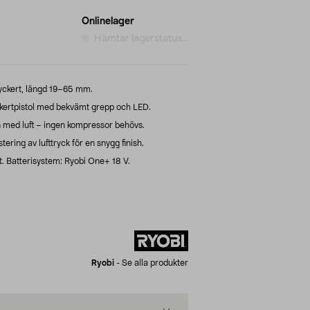
Onlinelager
Hämtar lagerstatus...
dyckert, längd 19–65 mm.
ckertpistol med bekvämt grepp och LED.
n med luft – ingen kompressor behövs.
ering av lufttryck för en snygg finish.
t. Batterisystem: Ryobi One+ 18 V.
Ryobi
-
Se alla produkter