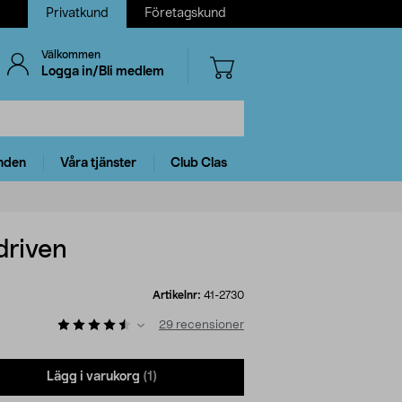
Privatkund
Företagskund
Välkommen
Logga in/Bli medlem
nden
Våra tjänster
Club Clas
driven
Artikelnr:
41-2730
29
recensioner
Lägg i varukorg
(1)