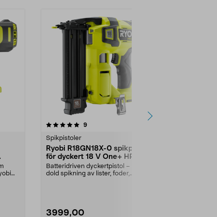
4.5 av 5 stjärnor
recensioner
9
5
0.0
Spikpistoler
Spikpistoler
Ryobi R18GN18X-0 spikpistol
Rapid BNX50
för dyckert 18 V One+ HP
dyckertpist
mm
Batteridriven dyckertpistol – för
Montera foder,
yobi
dold spikning av lister, foder,
– skjuter 18
socklar etc. R...
(nr 8). Rapi...
3999,00
2199,00