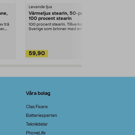
Levande ljus
Rengöringsm
nne,
Värmeljus stearin, 50-pack,
Bikarbonat
100 procent stearin
Ett allsidigt 
städning och 
v trä
100 procent stearin. Tillverkade i
ute. Städa med
er.
Sverige som brinner med en
vacker och sotfri ...
59,90
49,90
Lägg i varukorg
Lägg
Våra bolag
Clas Fixare
Batteriexperten
Teknikdelar
PhoneLife