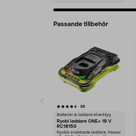
Passande tillbehör
5av 5 stjärnor
4.5av 5 stjärnor
recensioner
39
Batterier & laddare elverktyg
Ryobi laddare ONE+ 18 V
RC18150
Ryobis snabbaste laddare. Passar