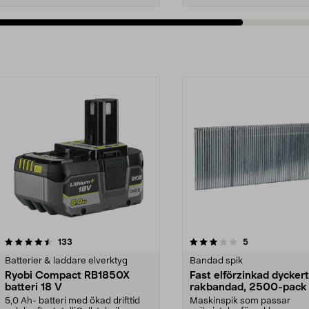
3.0av 5 stjärnor
recensioner
3.0av 5 stjärnor
recensioner
133
5
Batterier & laddare elverktyg
Bandad spik
Ryobi Compact RB1850X
Fast elförzinkad dyckert
batteri 18 V
rakbandad, 2500-pack
5,0 Ah- batteri med ökad drifttid
Maskinspik som passar