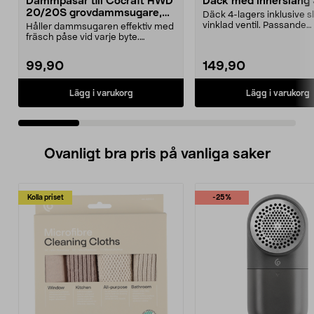
Dammpåsar till Cocraft HWD
Däck med innerslang
20/20S grovdammsugare,
Däck 4-lagers inklusive 
5-pack
vinklad ventil. Passande
Håller dammsugaren effektiv med
luftgummihjul i dimen...
fräsch påse vid varje byte.
Dammsugarpåsar för C...
99,90
149,90
Lägg i varukorg
Lägg i varukorg
Ovanligt bra pris på vanliga saker
Kolla priset
-25%