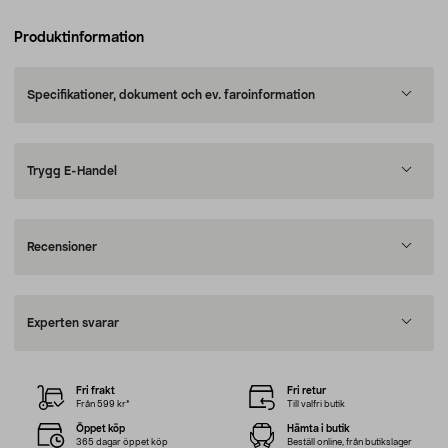
Produktinformation
Specifikationer, dokument och ev. faroinformation
Trygg E-Handel
Recensioner
Experten svarar
Fri frakt
Fri retur
Från 599 kr*
Till valfri butik
Öppet köp
Hämta i butik
365 dagar öppet köp
Beställ online, från butikslager