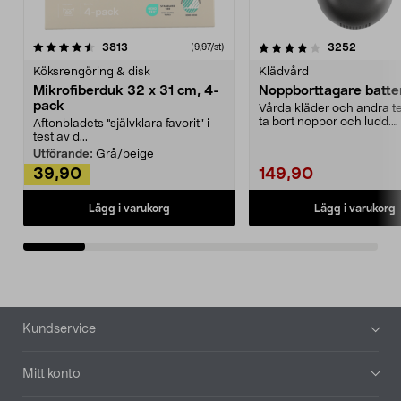
4.0av 5 stjärnor
recensioner
4.5av 5 stjärnor
recensio
3813
3252
(9,97/st)
Köksrengöring & disk
Klädvård
Mikrofiberduk 32 x 31 cm, 4-
Noppborttagare batter
pack
Vårda kläder och andra tex
ta bort noppor och ludd.
Aftonbladets "självklara favorit” i
Noppborttagaren fräs...
test av d...
Utförande:
Grå/beige
39,90
149,90
Lägg i varukorg
Lägg i varukorg
Sidfot
Kundservice
Mitt konto