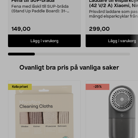
Fena till SUP-bräda
Laddare till elsparkcy
(42 V/2 A) Xiaomi, Ni
Fena med låskil till SUP-bräda
E-Way m.fl.
(Stand Up Paddle Board): 31-
Prisvärd laddare som pas
974331-2059, E11 Pass...
mängd elsparkcyklar från
Ninebot och E-Wa...
149,00
299,00
Lägg i varukorg
Lägg i varukorg
Ovanligt bra pris på vanliga saker
Kolla priset
-25%