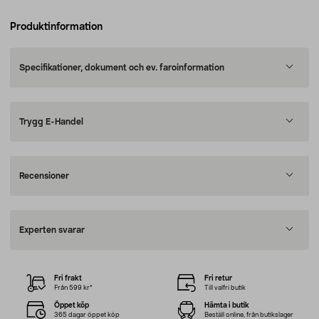
Produktinformation
Specifikationer, dokument och ev. faroinformation
Trygg E-Handel
Recensioner
Experten svarar
Fri frakt
Fri retur
Från 599 kr*
Till valfri butik
Öppet köp
Hämta i butik
365 dagar öppet köp
Beställ online, från butikslager