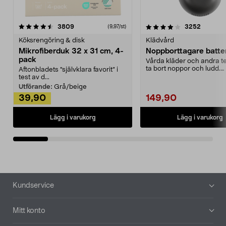
4.0av 5 stjärnor
recensioner
4.5av 5 stjärnor
recensio
3809
3252
(9,97/st)
Köksrengöring & disk
Klädvård
Mikrofiberduk 32 x 31 cm, 4-
Noppborttagare batter
pack
Vårda kläder och andra tex
ta bort noppor och ludd.
Aftonbladets "självklara favorit” i
Noppborttagaren fräs...
test av d...
Utförande:
Grå/beige
39,90
149,90
Lägg i varukorg
Lägg i varukorg
Sidfot
Kundservice
Mitt konto