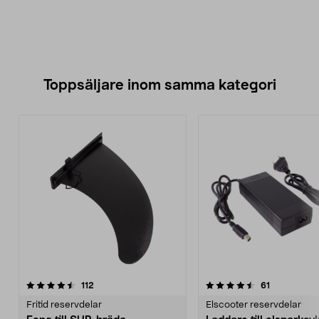
Toppsäljare inom samma kategori
4.5 av 5 stjärnor
recensioner
4.5 av 5 stjärnor
recensioner
112
61
Fritid reservdelar
Elscooter reservdelar