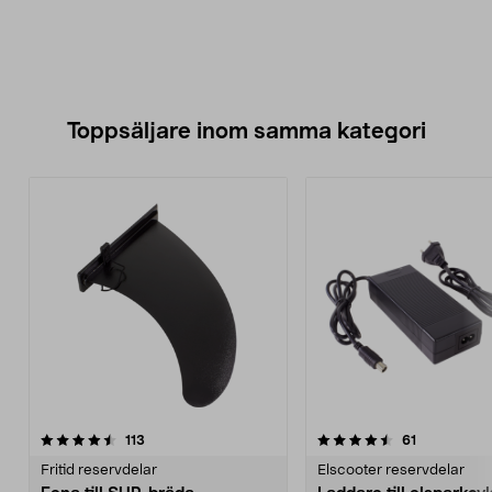
Toppsäljare inom samma kategori
4.5 av 5 stjärnor
recensioner
4.5 av 5 stjärnor
recensioner
113
61
Fritid reservdelar
Elscooter reservdelar