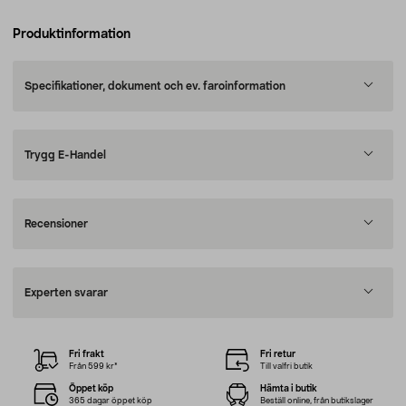
Produktinformation
Specifikationer, dokument och ev. faroinformation
Trygg E-Handel
Recensioner
Experten svarar
Fri frakt
Fri retur
Från 599 kr*
Till valfri butik
Öppet köp
Hämta i butik
365 dagar öppet köp
Beställ online, från butikslager