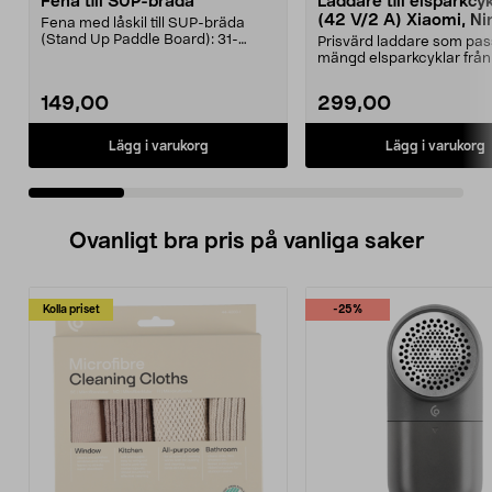
Fena till SUP-bräda
Laddare till elsparkcy
(42 V/2 A) Xiaomi, Ni
Fena med låskil till SUP-bräda
E-Way m.fl.
(Stand Up Paddle Board): 31-
Prisvärd laddare som pas
974331-2059, E11 Pass...
mängd elsparkcyklar från
Ninebot och E-Wa...
149,00
299,00
Lägg i varukorg
Lägg i varukorg
Ovanligt bra pris på vanliga saker
Kolla priset
-25%