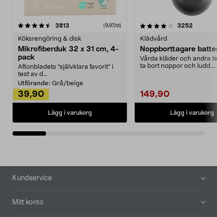
4.0av 5 stjärnor
recensioner
4.5av 5 stjärnor
recensio
3813
3252
(9,97/st)
Köksrengöring & disk
Klädvård
Mikrofiberduk 32 x 31 cm, 4-
Noppborttagare batter
pack
Vårda kläder och andra tex
ta bort noppor och ludd.
Aftonbladets "självklara favorit” i
Noppborttagaren fräs...
test av d...
Utförande:
Grå/beige
39,90
149,90
Lägg i varukorg
Lägg i varukorg
Sidfot
Kundservice
Mitt konto