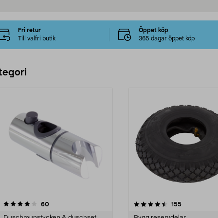
Fri retur
Öppet köp
Till valfri butik
365 dagar öppet köp
tegori
4.5 av 5 stjärnor
recensioner
3.5 av 5 stjärnor
recensioner
60
155
Duschmunstycken & duschset
Bygg reservdelar