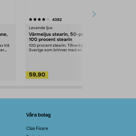
4.5av 5 stjärnor
recensioner
4.5
4382
2
Levande ljus
Rengöringsm
nne,
Värmeljus stearin, 50-pack,
Bikarbonat
100 procent stearin
Ett allsidigt 
städning och 
v trä
100 procent stearin. Tillverkade i
ute. Städa med
er.
Sverige som brinner med en
vacker och sotfri ...
59,90
49,90
Lägg i varukorg
Lägg
Våra bolag
Clas Fixare