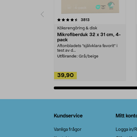
5av 5 stjärnor
4.0av 5 stjärnor
recensioner
3813
Köksrengöring & disk
Mikrofiberduk 32 x 31 cm, 4-
pack
Aftonbladets "självklara favorit” i
test av d...
Utförande:
Grå/beige
39,90
Lägg i varukorg
Sidfot
Kundservice
Mitt kont
Vanliga frågor
Logga in/R