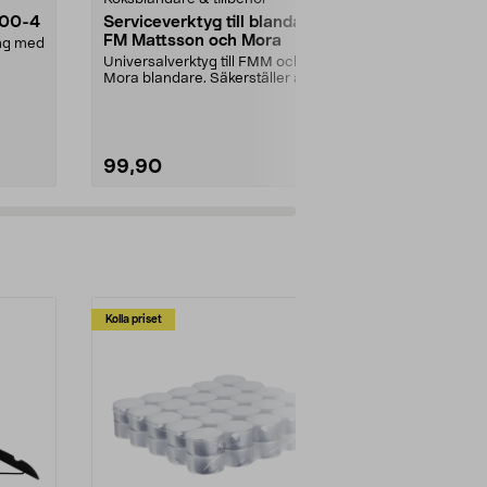
.00-4
Serviceverktyg till blandare
Bosch PEX/O
FM Mattsson och Mora
P120, ronde
ang med
pack
Universalverktyg till FMM och
Bosch original
Mora blandare. Säkerställer att
excenterslipm
rätt kraft används...
trä, färg och...
99,90
69,90
Kolla priset
Multibuy