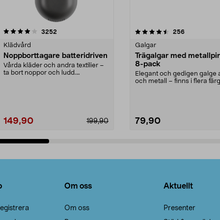
4.5av 5 stjärnor
recensioner
4.0av 5 stjärnor
recensioner
3252
256
Klädvård
Galgar
Noppborttagare batteridriven
Trägalgar med metallpi
8-pack
Vårda kläder och andra textilier –
ta bort noppor och ludd.
Elegant och gedigen galge a
Noppborttagaren fräs...
och metall – finns i flera färg
Galge med sv...
149,90
79,90
199,90
Lägg i varukorg
Lägg i varukorg
o
Om oss
Aktuellt
egistrera
Om oss
Presenter