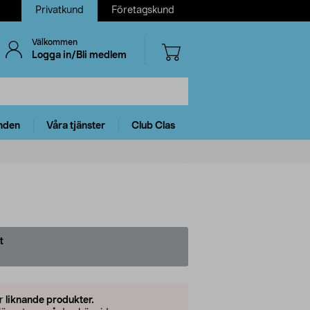
Privatkund
Företagskund
Välkommen
Logga in/Bli medlem
nden
Våra tjänster
Club Clas
t
er
liknande produkter.