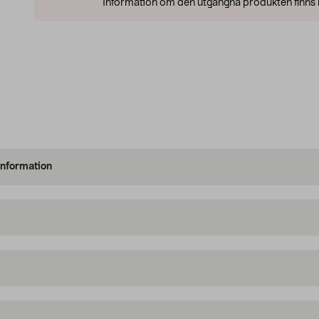
Information om den utgångna produkten finns l
information