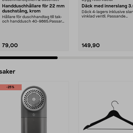
Handduschhållare för 22 mm
Däck med innerslang 3
duschstång, krom
Däck 4-lagers inklusive sl
vinklad ventil. Passande
Hållare för duschhandtag till tak-
luftgummihjul i dimen...
och handdusch 40-9865.Passar
22 mm stång och ...
79,00
149,90
 saker
-25%