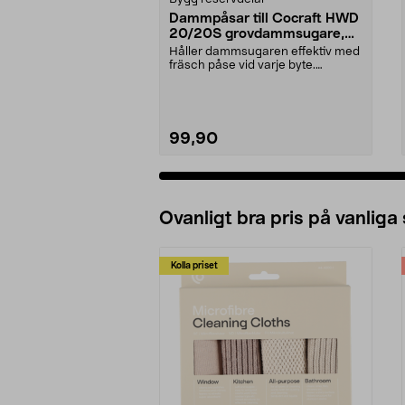
Dammpåsar till Cocraft HWD
20/20S grovdammsugare,
5-pack
Håller dammsugaren effektiv med
fräsch påse vid varje byte.
Dammsugarpåsar för C...
99,90
Ovanligt bra pris på vanliga
Kolla priset