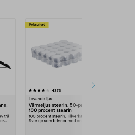
Kolla priset
Multibuy
4.5av 5 stjärnor
recensioner
4.5
4378
2
Levande ljus
Rengöringsm
nne,
Värmeljus stearin, 50-pack,
Bikarbonat
100 procent stearin
Ett allsidigt 
städning och 
v trä
100 procent stearin. Tillverkade i
ute. Städa med
er.
Sverige som brinner med en
vacker och sotfri ...