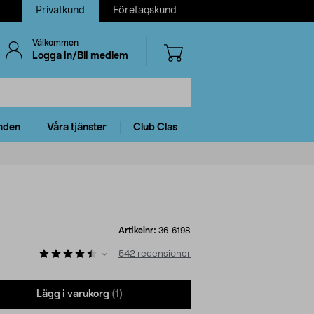
Privatkund
Företagskund
Välkommen
Logga in/Bli medlem
nden
Våra tjänster
Club Clas
Artikelnr:
36-6198
542
recensioner
Lägg i varukorg
(1)