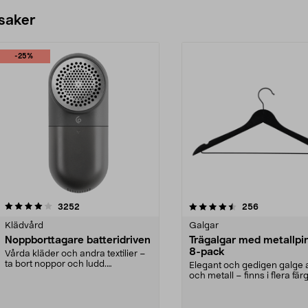
 saker
-25%
4.5av 5 stjärnor
recensioner
4.0av 5 stjärnor
recensioner
3252
256
Klädvård
Galgar
Noppborttagare batteridriven
Trägalgar med metallpi
8-pack
Vårda kläder och andra textilier –
ta bort noppor och ludd.
Elegant och gedigen galge a
Noppborttagaren fräs...
och metall – finns i flera färg
Galge med sv...