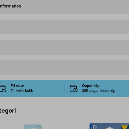
information
Fri retur
Öppet köp
Till valfri butik
365 dagar öppet köp
tegori