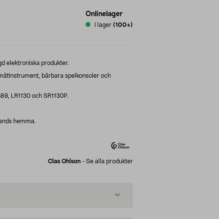
Onlinelager
I lager
(100+)
d elektroniska produkter.
 mätinstrument, bärbara spelkonsoler och
389, LR1130 och SR1130P.
l hands hemma.
Clas Ohlson
-
Se alla produkter