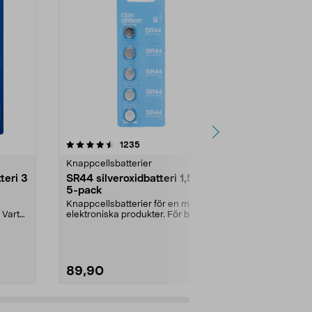
4.5 av 5 stjärnor
recensioner
4.5
1235
7
Knappcellsbatterier
Knappcellsbat
teri 3
SR44 silveroxidbatteri 1,5 V,
SR626 silver
5-pack
5-pack
Knappcellsbatterier för en mängd
Knappcellsbat
. Varta
elektroniska produkter. För bland
elektroniska 
annat klockor...
annat klockor.
89,90
89,90