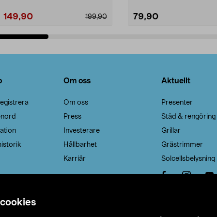
149,90
79,90
199,90
Lägg i varukorg
Lägg i varukorg
o
Om oss
Aktuellt
egistrera
Om oss
Presenter
enord
Press
Städ & rengöring
ation
Investerare
Grillar
istorik
Hållbarhet
Grästrimmer
Karriär
Solcellsbelysning
 cookies