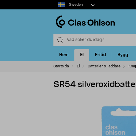
Select
Sweden
market
Hem
El
Fritid
Bygg
Startsida
El
Batterier & laddare
Knap
SR54 silveroxidbatter