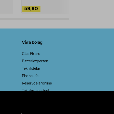
59,90
49,90
Lägg i varukorg
Lägg
Våra bolag
Clas Fixare
Batteriexperten
Teknikdelar
PhoneLife
Reservdelaronline
Teknikmagasinet