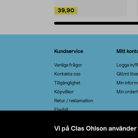
39,90
Lägg i varukorg
Sidfot
Kundservice
Mitt kont
Vanliga frågor
Logga in/R
Kontakta oss
Glömt lös
Tillgänglighet
Min inform
Köpvillkor
Min orderh
Retur / reklamation
Elavfall
Cookie policy
Leveransalternativ
Vi på Clas Ohlson använder