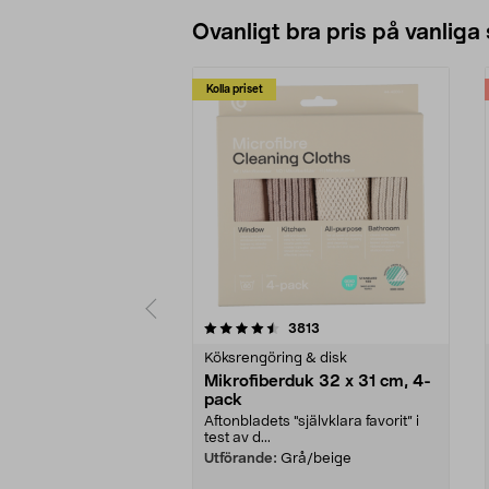
Ovanligt bra pris på vanliga
Kolla priset
5av 5 stjärnor
4.0av 5 stjärnor
recensioner
3813
Köksrengöring & disk
Mikrofiberduk 32 x 31 cm, 4-
pack
Aftonbladets "självklara favorit” i
test av d...
Utförande:
Grå/beige