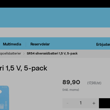
Multimedia
Reservdelar
Erbjuda
pcellsbatterier
SR54 silveroxidbatteri 1,5 V, 5-pack
i 1,5 V, 5-pack
89,90
(17,98/st)
(inkl. moms)
Product
quantity