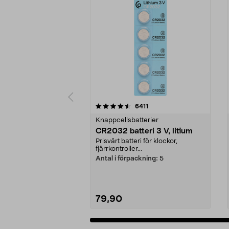
5 av 5 stjärnor
4.5 av 5 stjärnor
recensioner
6411
Knappcellsbatterier
CR2032 batteri 3 V, litium
Prisvärt batteri för klockor,
fjärrkontroller...
Antal i förpackning:
5
79,90