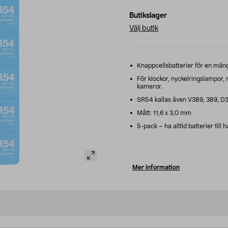
Butikslager
Välj butik
Knappcellsbatterier för en mäng
För klockor, nyckelringslampor,
kameror.
SR54 kallas även V389, 389, D
Mått: 11,6 x 3,0 mm
5-pack – ha alltid batterier til
Mer information