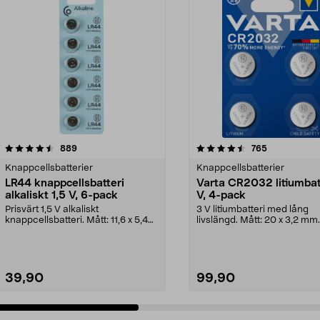
4.5 av 5 stjärnor
recensioner
4.5 av 5 stjärnor
recensioner
889
765
Knappcellsbatterier
Knappcellsbatterier
LR44 knappcellsbatteri
Varta CR2032 litiumbat
alkaliskt 1,5 V, 6-pack
V, 4-pack
Prisvärt 1,5 V alkaliskt
3 V litiumbatteri med lång
knappcellsbatteri. Mått: 11,6 x 5,4
livslängd. Mått: 20 x 3,2 mm
mm. LR44 – litet ba...
CR2032 knappbatte...
39,90
99,90