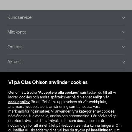
Sidfot
Kundservice
Mitt konto
Om oss
Aktuellt
Våra bolag
Vi på Clas Ohlson använder cookies
Hitta butik
Genom att trycka
”Acceptera alla cookies”
samtycker du till att vi
lagrar cookies och andra spårtekniker på din enhet
enligt vår
cookiepolicy
för att förbättra upplevelsen på vår webbplats,
SE
NO
FI
analysera webbplatsens användning samt anpassa våra
marknadsföringsinsatser. Vi använder fyra kategorier av cookies:
nödvändiga, funktionella, analys och annonsering. För nödvändiga
cookies krävs inte ditt samtycke eftersom dessa cookies är
nödvändiga för att innehållet på webbplatsen ska kunna fungera. Om
du istället vill skräddarsy dina val kan du trycka på
inställningar
. Ditt