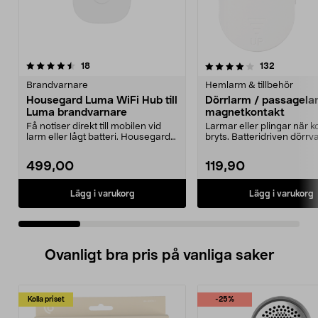
4.0 av 5 stjärnor
recensioner
4.0 av 5 stjärnor
recensione
18
132
Brandvarnare
Hemlarm & tillbehör
Housegard Luma WiFi Hub till
Dörrlarm / passagel
Luma brandvarnare
magnetkontakt
Få notiser direkt till mobilen vid
Larmar eller plingar när 
larm eller lågt batteri. Housegard
bryts. Batteridriven dörr
Luma Hub –...
även kan an...
499,00
119,90
Lägg i varukorg
Lägg i varukorg
Ovanligt bra pris på vanliga saker
Kolla priset
-25%