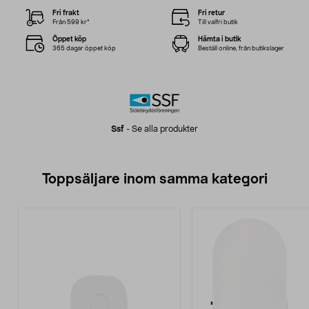
Fri frakt
Fri retur
Från 599 kr*
Till valfri butik
Öppet köp
Hämta i butik
365 dagar öppet köp
Beställ online, från butikslager
Ssf
-
Se alla produkter
Toppsäljare inom samma kategori