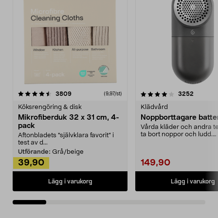
4.0av 5 stjärnor
recensioner
4.5av 5 stjärnor
recensio
3809
3252
(9,97/st)
Köksrengöring & disk
Klädvård
Mikrofiberduk 32 x 31 cm, 4-
Noppborttagare batter
pack
Vårda kläder och andra tex
ta bort noppor och ludd.
Aftonbladets "självklara favorit” i
Noppborttagaren fräs...
test av d...
Utförande:
Grå/beige
39,90
149,90
Lägg i varukorg
Lägg i varukorg